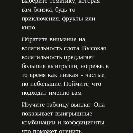
выберите тематику, которая
вам близка, будь то
приключения, фрукты или
кино.
Обратите внимание на
волатильность слота. Высокая
волатильность предлагает
большие выигрыши, но реже, в
то время как низкая – частые,
но небольшие. Поймите, что
подходит именно вам.
Изучите таблицу выплат. Она
показывает выигрышные
комбинации и коэффициенты,
что поможет оценить