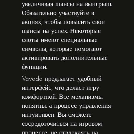
увеличивая шансы на выигрыш.
Обязательно участвуйте в
акциях, чтобы повысить свои
шансы на успех. Некоторые
слоты имеют специальные
символы, которые помогают
активировать дополнительные
функции.
Vavada предлагает удобный
интерфейс, что делает игру
комфортной. Все механизмы
понятны, а процесс управления
интуитивен. Вы сможете
сосредоточиться на игровом
процессе, не отвлекаясь на