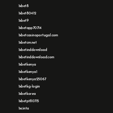
1xbet8
1xbet80412
1xbet9
1xbetapp70714
1xbetcasinoportugal.com
1xbetcm.net
1xbetinddownload
1xbetinddownload.com
1xbetkenya
1xbetkenya1
1xbetkenya25067
1xbetkg-login
1xbetkorea
1xbetpt80715
1xcinta