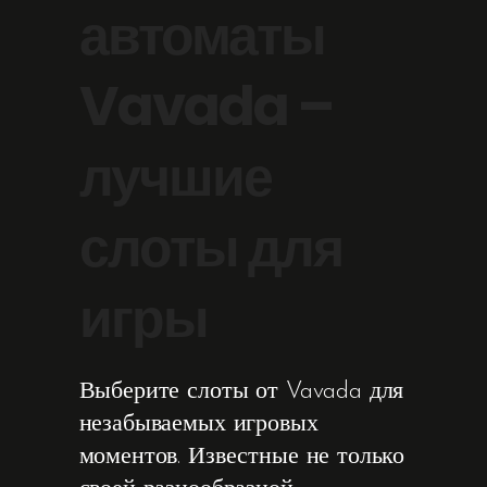
автоматы
Vavada –
лучшие
слоты для
игры
Выберите слоты от Vavada для
незабываемых игровых
моментов. Известные не только