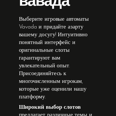
вавада
Выберите игровые автоматы
Vavada и придайте азарту
вашему досугу! Интуитивно
понятный интерфейс и
оригинальные слоты
гарантируют вам
увлекательный опыт.
Присоединяйтесь к
многочисленным игрокам,
которые уже оценили нашу
платформу.
Широкий выбор слотов
предлагает различные темы и