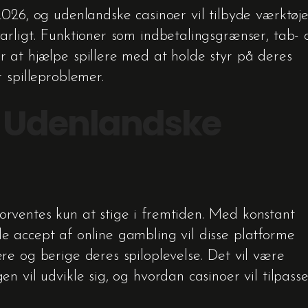
2026, og udenlandske casinoer vil tilbyde værktøjer
varligt. Funktioner som indbetalingsgrænser, tab- 
r at hjælpe spillere med at holde styr på deres
r spilleproblemer.
r Udenlandske
orventes kun at stige i fremtiden. Med konstant
de accept af online gambling vil disse platforme
ere og berige deres spiloplevelse. Det vil være
en vil udvikle sig, og hvordan casinoer vil tilpasse