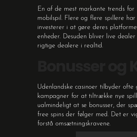
En af de mest markante trends for 
mobilspil. Flere og flere spillere ha
investerer i at gøre deres platfor
enheder. Desuden bliver live dealer
rigtige dealere i realtid.
Bonusser og
Udenlandske casinoer tilbyder ofte
kampagner for at tiltrække nye spill
ualmindeligt at se bonusser, der s
free spins der følger med. Det er vig
forstå omsætningskravene.