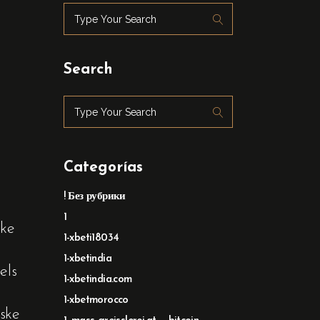
Search
Categorías
! Без рубрики
1
ske
1-xbeti18034
1-xbetindia
els
1-xbetindia.com
1-xbetmorocco
dske