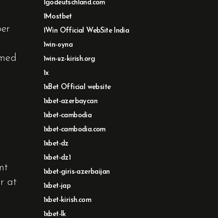
1godeutschland.com
1Mostbet
oer
1Win Official WebSite India
1win-oyna
 med
1win-uz-kirish.org
1x
1xBet Official website
1xbet-azerbaycan
1xbet-cambodia
1xbet-cambodia.com
1xbet-dz
1xbet-dz1
mt
1xbet-giris-azerbaijan
r at
1xbet-jap
1xbet-kirish.com
1xbet-lk