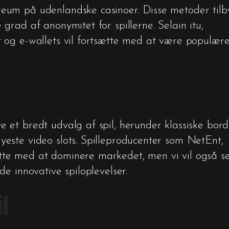
reum på udenlandske casinoer. Disse metoder tilb
 grad af anonymitet for spillerne. Selain itu,
t og e-wallets vil fortsætte med at være populær
 et bredt udvalg af spil, herunder klassiske bord
yeste video slots. Spilleproducenter som NetEnt,
tte med at dominere markedet, men vi vil også s
de innovative spiloplevelser.
l