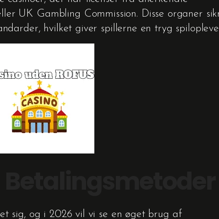
ler UK Gambling Commission. Disse organer sikr
darder, hvilket giver spillerne en tryg spiloplevel
g Betalingsmetoder
t sig, og i 2026 vil vi se en øget brug af