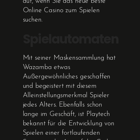
auf, wenn Sie das neue beste
Online Casino zum Spielen
suchen.
Spielautomaten
Mit seiner Maskensammlung hat
Wazamba etwas
Außergewöhnliches geschaffen
und begeistert mit diesem
Alleinstellungsmerkmal Spieler
jedes Alters. Ebenfalls schon
lange im Geschäft, ist Playtech
bekannt für die Entwicklung von
Spielen einer fortlaufenden