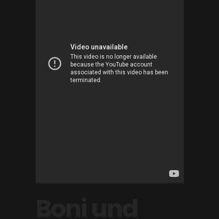
Boni und