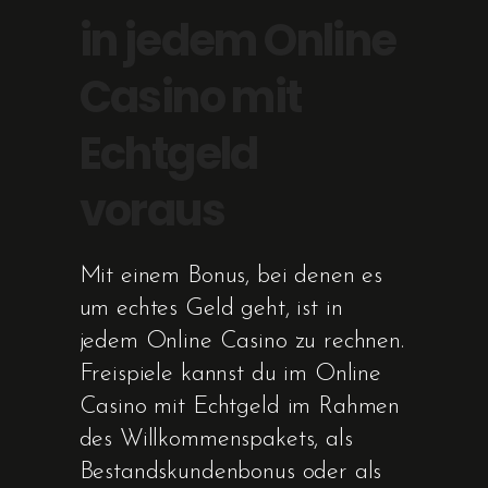
in jedem Online
Casino mit
Echtgeld
voraus
Mit einem Bonus, bei denen es
um echtes Geld geht, ist in
jedem Online Casino zu rechnen.
Freispiele kannst du im Online
Casino mit Echtgeld im Rahmen
des Willkommenspakets, als
Bestandskundenbonus oder als