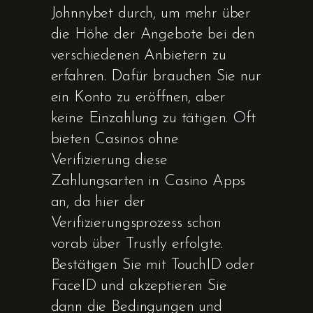
Johnnybet durch, um mehr über
die Höhe der Angebote bei den
verschiedenen Anbietern zu
erfahren. Dafür brauchen Sie nur
ein Konto zu eröffnen, aber
keine Einzahlung zu tätigen. Oft
bieten Casinos ohne
Verifizierung diese
Zahlungsarten in Casino Apps
an, da hier der
Verifizierungsprozess schon
vorab über Trustly erfolgte.
Bestätigen Sie mit TouchID oder
FaceID und akzeptieren Sie
dann die Bedingungen und