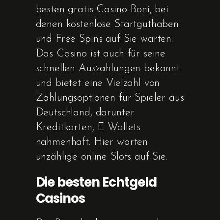
besten gratis Casino Boni, bei
denen kostenlose Startguthaben
und Free Spins auf Sie warten.
Das Casino ist auch für seine
schnellen Auszahlungen bekannt
und bietet eine Vielzahl von
Zahlungsoptionen für Spieler aus
Deutschland, darunter
Kreditkarten, E Wallets
nahmenhaft. Hier warten
unzählige online Slots auf Sie.
Die besten Echtgeld
Casinos