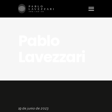
Pablo
Lavezzari
19 de junio de 2023