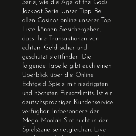
Serie, wie die Age of the Gods
Jackpot Serie. Unser Tipp: Bei
allen Casinos online unserer Top
Liste können Siesichergehen,
dass Ihre Transaktionen von
echtem Geld sicher und
geschützt stattfinden. Die
folgende Tabelle gibt euch einen
Überblick über die Online
Echtgeld Spiele mit niedrigsten
und höchsten Einsatzlimits. Ist ein
deutschsprachiger Kundenservice
verfügbar. Insbesondere der
Mega Moolah Slot sucht in der
Spielszene seinesgleichen. Live