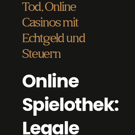
Tod, Online
Casinos mit
Echtgeld und
Steuern
Online
Spielothek:
Legale