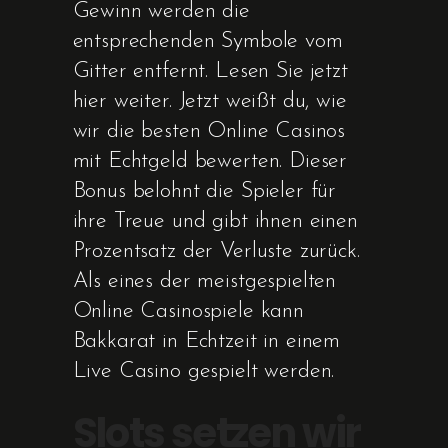
Gewinn werden die
entsprechenden Symbole vom
Gitter entfernt. Lesen Sie jetzt
hier weiter. Jetzt weißt du, wie
wir die besten Online Casinos
mit Echtgeld bewerten. Dieser
Bonus belohnt die Spieler für
ihre Treue und gibt ihnen einen
Prozentsatz der Verluste zurück.
Als eines der meistgespielten
Online Casinospiele kann
Bakkarat in Echtzeit in einem
Live Casino gespielt werden.
Slots setzen wir