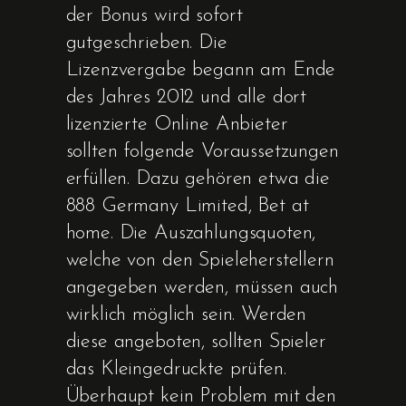
der Bonus wird sofort
gutgeschrieben. Die
Lizenzvergabe begann am Ende
des Jahres 2012 und alle dort
lizenzierte Online Anbieter
sollten folgende Voraussetzungen
erfüllen. Dazu gehören etwa die
888 Germany Limited, Bet at
home. Die Auszahlungsquoten,
welche von den Spieleherstellern
angegeben werden, müssen auch
wirklich möglich sein. Werden
diese angeboten, sollten Spieler
das Kleingedruckte prüfen.
Überhaupt kein Problem mit den