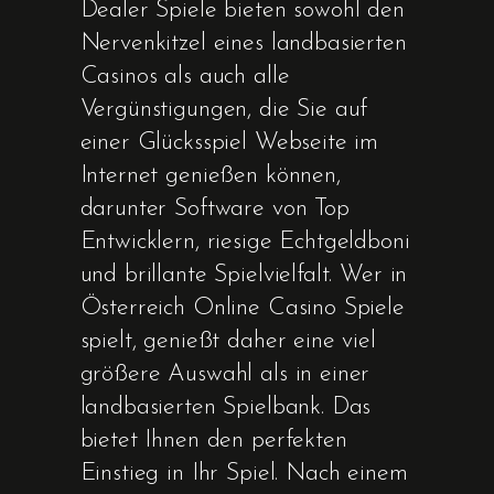
Dealer Spiele bieten sowohl den
Nervenkitzel eines landbasierten
Casinos als auch alle
Vergünstigungen, die Sie auf
einer Glücksspiel Webseite im
Internet genießen können,
darunter Software von Top
Entwicklern, riesige Echtgeldboni
und brillante Spielvielfalt. Wer in
Österreich Online Casino Spiele
spielt, genießt daher eine viel
größere Auswahl als in einer
landbasierten Spielbank. Das
bietet Ihnen den perfekten
Einstieg in Ihr Spiel. Nach einem