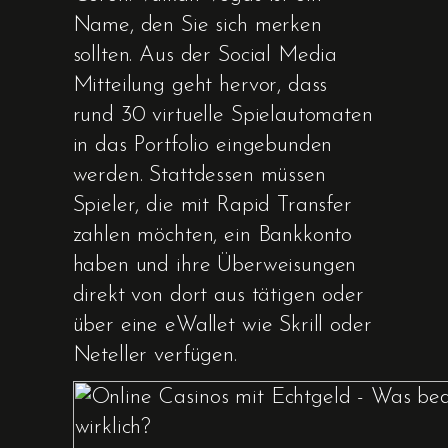
Name, den Sie sich merken
sollten. Aus der Social Media
Mitteilung geht hervor, dass
rund 30 virtuelle Spielautomaten
in das Portfolio eingebunden
werden. Stattdessen müssen
Spieler, die mit Rapid Transfer
zahlen möchten, ein Bankkonto
haben und ihre Überweisungen
direkt von dort aus tätigen oder
über eine eWallet wie Skrill oder
Neteller verfügen.