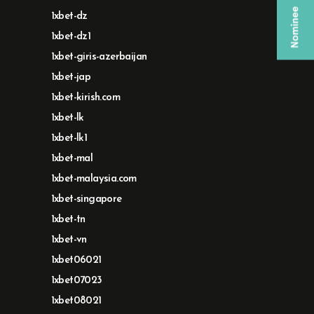
1xbet-dz
1xbet-dz1
1xbet-giris-azerbaijan
1xbet-jap
1xbet-kirish.com
1xbet-lk
1xbet-lk1
1xbet-mal
1xbet-malaysia.com
1xbet-singapore
1xbet-tn
1xbet-vn
1xbet06021
1xbet07023
1xbet08021