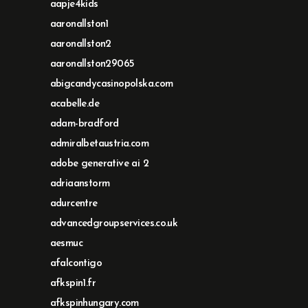
aapje4kids
aaronallston1
aaronallston2
aaronallston29065
abigcandycasinopolska.com
acabelle.de
adam-bradford
admiralbetaustria.com
adobe generative ai 2
adriaanstorm
adurcentre
advancedgroupservices.co.uk
aesmuc
afalcontigo
afkspin1.fr
afkspinhungary.com