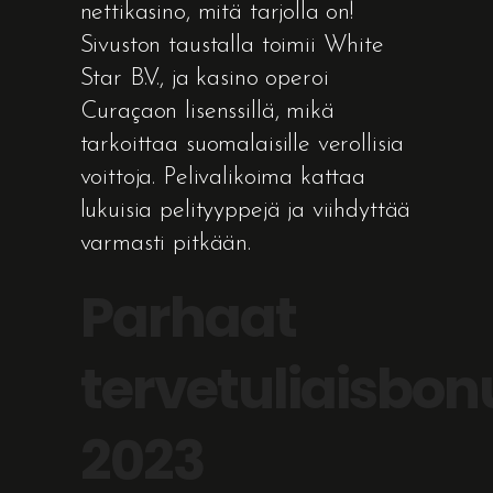
nettikasino, mitä tarjolla on!
Sivuston taustalla toimii White
Star B.V., ja kasino operoi
Curaçaon lisenssillä, mikä
tarkoittaa suomalaisille verollisia
voittoja. Pelivalikoima kattaa
lukuisia pelityyppejä ja viihdyttää
varmasti pitkään.
Parhaat
tervetuliaisbon
2023