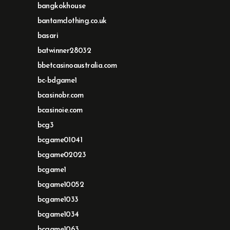
bangkokhouse
bantamclothing.co.uk
basari
batwinner28032
bbetcasinoaustralia.com
bc-bdgame1
bcasinobr.com
bcasinoie.com
bcg3
bcgame01041
bcgame02023
bcgame1
bcgame10052
bcgame1033
bcgame1034
bcgame1063