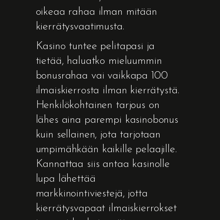
oikeaa rahaa ilman mitään
kierrätysvaatimusta.
Kasino tuntee pelitapasi ja
tietää, haluatko mieluummin
bonusrahaa vai vaikkapa 100
ilmaiskierrosta ilman kierrätystä.
Henkilökohtainen tarjous on
lähes aina parempi kasinobonus
kuin sellainen, jota tarjotaan
umpimähkään kaikille pelaajille.
Kannattaa siis antaa kasinolle
lupa lähettää
markkinointiviestejä, jotta
kierrätysvapaat ilmaiskierrokset