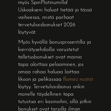
myös SpinPlatinumilla!
Uskoakseni haluat tietää jo tässä
vaiheessa, mistä parhaat
tervetuliaisbonukset 2026
löytyvät.
Myös hyvällä bonusprosentilla ja
kierrätysehdoilla varustetut
talletusbonukset ovat mainio
tapa aloittaa pelaaminen, jos
omaa rahaa haluaa laittaa
likoon ja pelikassaa
flamez nostot
löytyy. Tervetuliaisbonus onkin
monelle täydellinen tapa
tutustua eri kasinoihin, sillä jotkin
bonukset ovat tarjolla ilman