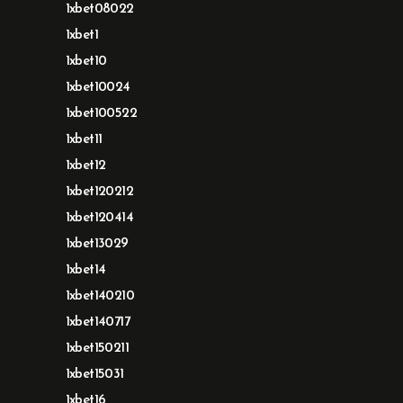
1xbet08022
1xbet1
1xbet10
1xbet10024
1xbet100522
1xbet11
1xbet12
1xbet120212
1xbet120414
1xbet13029
1xbet14
1xbet140210
1xbet140717
1xbet150211
1xbet15031
1xbet16