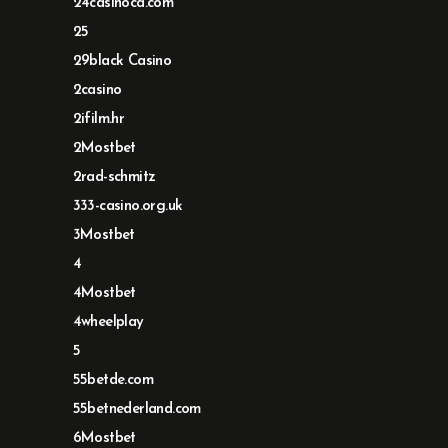
24casinoca.com
25
29black Casino
2casino
2ifilm.hr
2Mostbet
2rad-schmitz
333-casino.org.uk
3Mostbet
4
4Mostbet
4wheelplay
5
55betde.com
55betnederland.com
6Mostbet