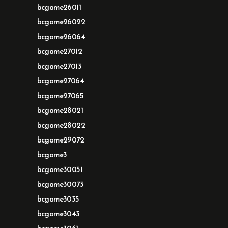
bcgame26011
bcgame26022
bcgame26064
bcgame27012
bcgame27013
bcgame27064
bcgame27065
bcgame28021
bcgame28022
bcgame29072
bcgame3
bcgame30051
bcgame30073
bcgame3035
bcgame3043