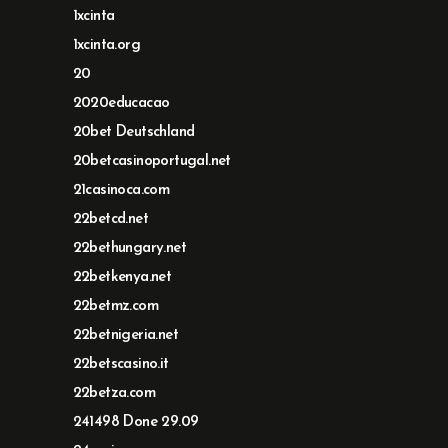
1xcinta
1xcinta.org
20
2020educacao
20bet Deutschland
20betcasinoportugal.net
21casinoca.com
22betcd.net
22bethungary.net
22betkenya.net
22betmz.com
22betnigeria.net
22betscasino.it
22betza.com
241498 Done 29.09