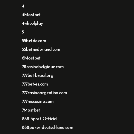
4
4Mostbet
4wheelplay
5
55betde.com
55betnederland.com
6Mostbet
711casinobelgique.com
777bet-brasil.org
777bet-es.com
777casinoargentina.com
777mxcasino.com
7Mostbet
888 Sport Official
888poker-deutschland.com