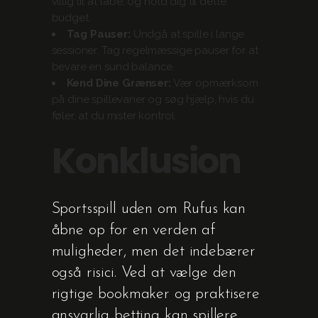
villig til at tabe, og hold dig til dette
budget.
Tag Pauser:
Undgå at spille i lange
sessioner. Tag regelmæssige pauser for at
bevare en sund balance.
Kend Dine Grænser:
Vær opmærksom
på dine spillevaner og søg hjælp, hvis du
føler, at du mister kontrol.
Konklusion
Sportsspill uden om Rufus kan
åbne op for en verden af
muligheder, men det indebærer
også risici. Ved at vælge den
rigtige bookmaker og praktisere
ansvarlig betting kan spillere