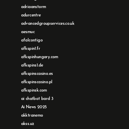
adriaanstorm
adurcentre
advancedgroupservices.co.uk
aesmuc
afalcontigo
afkspin1.fr
afkspinhungary.com
afkspins1.de
afkspinscasino.es
afkspinscasino.pl
afkspinsk.com
ai chatbot bard 3
Ai News 2025
akktranemo
akss.uz