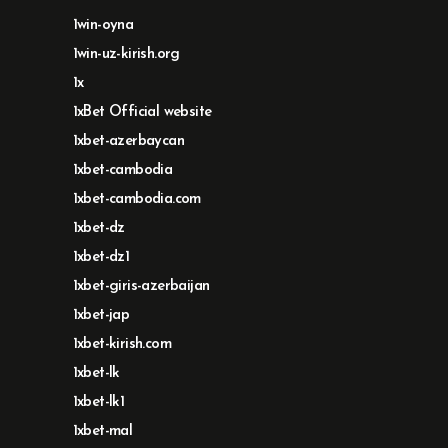
1win-oyna
1win-uz-kirish.org
1x
1xBet Official website
1xbet-azerbaycan
1xbet-cambodia
1xbet-cambodia.com
1xbet-dz
1xbet-dz1
1xbet-giris-azerbaijan
1xbet-jap
1xbet-kirish.com
1xbet-lk
1xbet-lk1
1xbet-mal