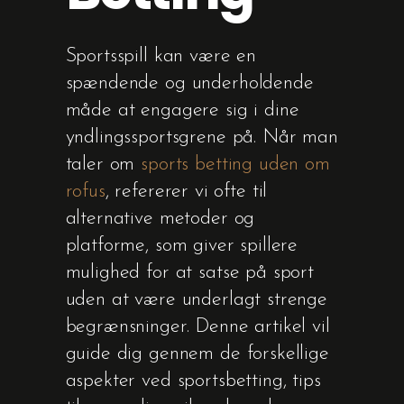
Sportsspill kan være en
spændende og underholdende
måde at engagere sig i dine
yndlingssportsgrene på. Når man
taler om
sports betting uden om
rofus
, refererer vi ofte til
alternative metoder og
platforme, som giver spillere
mulighed for at satse på sport
uden at være underlagt strenge
begrænsninger. Denne artikel vil
guide dig gennem de forskellige
aspekter ved sportsbetting, tips