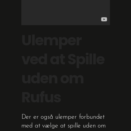
Ulemper
ved at Spille
uden om
Rufus
Der er også ulemper forbundet
med at vælge at spille uden om