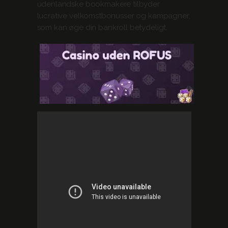
udenlandske bookmakere tilbyder
lucrative velkomstbonusser og kampagner,
som kan øge din bankroll betydeligt.