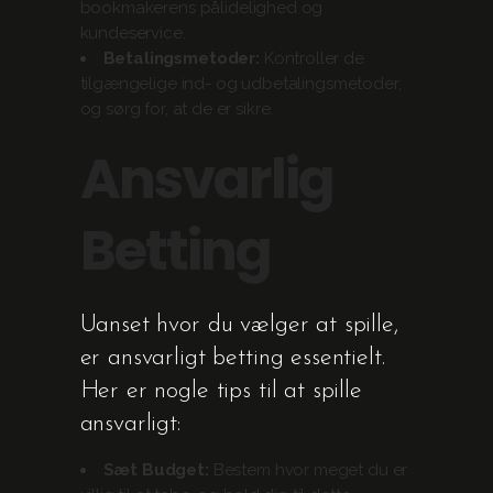
bookmakerens pålidelighed og
kundeservice.
Betalingsmetoder:
Kontroller de
tilgængelige ind- og udbetalingsmetoder,
og sørg for, at de er sikre.
Ansvarlig
Betting
Uanset hvor du vælger at spille,
er ansvarligt betting essentielt.
Her er nogle tips til at spille
ansvarligt:
Sæt Budget:
Bestem hvor meget du er