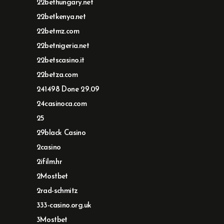
22bethungary.net
22betkenya.net
22betmz.com
22betnigeria.net
22betscasino.it
22betza.com
241498 Done 29.09
24casinoca.com
25
29black Casino
2casino
2ifilm.hr
2Mostbet
2rad-schmitz
333-casino.org.uk
3Mostbet