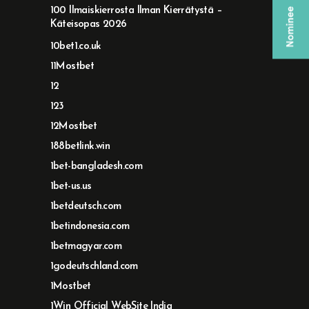
100 Ilmaiskierrosta Ilman Kierrätystä –
Käteisopas 2026
10bet1.co.uk
11Mostbet
12
123
12Mostbet
188betlink.win
1bet-bangladesh.com
1bet-us.us
1betdeutsch.com
1betindonesia.com
1betmagyar.com
1godeutschland.com
1Mostbet
1Win Official WebSite India