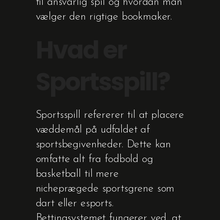
til ansvarlig spil og hvordan man
vælger den rigtige bookmaker.
Hvad er
Sportsspill?
Sportsspill refererer til at placere
væddemål på udfaldet af
sportsbegivenheder. Dette kan
omfatte alt fra fodbold og
basketball til mere
nicheprægede sportsgrene som
dart eller esports.
Bettingsystemet fungerer ved, at