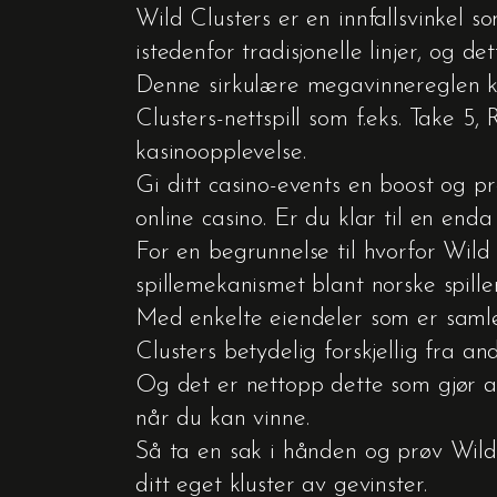
Wild Clusters er en innfallsvinkel so
istedenfor tradisjonelle linjer, og d
Denne sirkulære megavinnereglen kan
Clusters-nettspill som f.eks. Take 5,
kasinoopplevelse.
Gi ditt casino-events en boost og p
online casino. Er du klar til en enda
For en begrunnelse til hvorfor Wil
spillemekanismet blant norske spille
Med enkelte eiendeler som er samlet 
Clusters betydelig forskjellig fra an
Og det er nettopp dette som gjør at
når du kan vinne.
Så ta en sak i hånden og prøv Wild C
ditt eget kluster av gevinster.