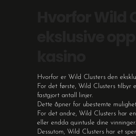
Hvorfor Wild 
ekslusive opp
kasino
Hvorfor er Wild Clusters den eksklu
For det første, Wild Clusters tilby
fastgjort antall linjer.
Dette åpner for ubestemte mulighe
For det andre, Wild Clusters har en
eller endda quintusle dine vinninger
Dessutom, Wild Clusters har et spen