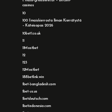
1. mass-greisslerei.at – bitcoin-
casinos
10
100 Ilmaiskierrosta Ilman Kierrätystä
– Käteisopas 2026
10bet1.co.uk
11
11Mostbet
12
123
12Mostbet
188betlink.win
1bet-bangladesh.com
1bet-us.us
1betdeutsch.com
1betindonesia.com