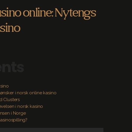
asino online: Nytengs
asino
ents
asino
ønsker i norsk online kasino
d Clusters
evelsen i norsk kasino
ensen i Norge
asinospilling?