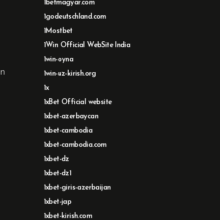
1betmagyar.com
1godeutschland.com
1Mostbet
1Win Official WebSite India
1win-oyna
en
1win-uz-kirish.org
1x
1xBet Official website
1xbet-azerbaycan
1xbet-cambodia
1xbet-cambodia.com
1xbet-dz
1xbet-dz1
1xbet-giris-azerbaijan
1xbet-jap
1xbet-kirish.com