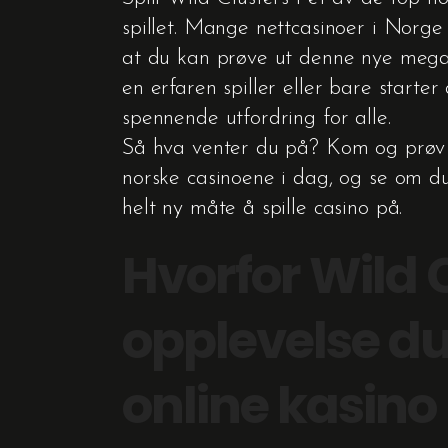
spillet. Mange nettcasinoer i Norge t
at du kan prøve ut denne nye megahi
en erfaren spiller eller bare starter
spennende utfordring for alle.
Så hva venter du på? Kom og prøv d
norske casinoene i dag, og se om du
helt ny måte å spille casino på.
Hvorfor Wild 
opplevelse du
online kasino