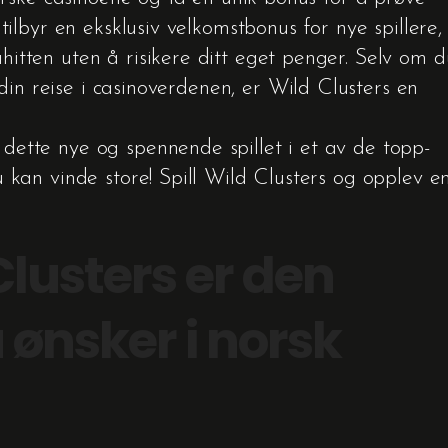
ilbyr en eksklusiv velkomstbonus for nye spillere, 
tten uten å risikere ditt eget penger. Selv om d
 din reise i casinoverdenen, er Wild Clusters en
ette nye og spennende spillet i et av de topp-
 kan vinde store! Spill Wild Clusters og opplev e
Clusters er den
 ønsker i norsk