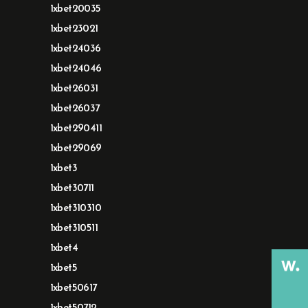
1xbet20035
1xbet23021
1xbet24036
1xbet24046
1xbet26031
1xbet26037
1xbet290411
1xbet29069
1xbet3
1xbet30711
1xbet310310
1xbet310511
1xbet4
1xbet5
1xbet50617