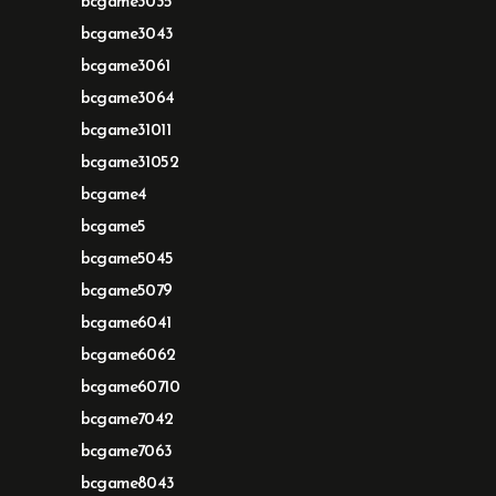
bcgame3035
bcgame3043
bcgame3061
bcgame3064
bcgame31011
bcgame31052
bcgame4
bcgame5
bcgame5045
bcgame5079
bcgame6041
bcgame6062
bcgame60710
bcgame7042
bcgame7063
bcgame8043