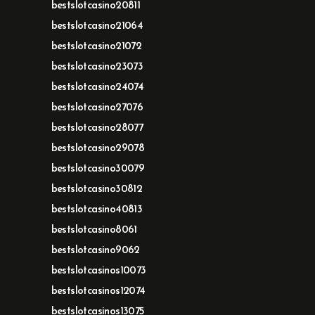
bestslotcasino20811
bestslotcasino21064
bestslotcasino21072
bestslotcasino23073
bestslotcasino24074
bestslotcasino27076
bestslotcasino28077
bestslotcasino29078
bestslotcasino30079
bestslotcasino30812
bestslotcasino40813
bestslotcasino8061
bestslotcasino9062
bestslotcasinos10073
bestslotcasinos12074
bestslotcasinos13075