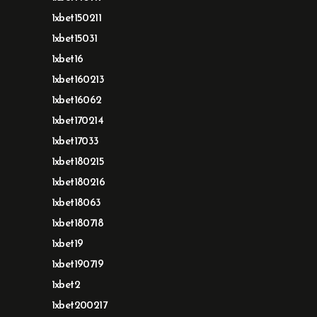
1xbet150211
1xbet15031
1xbet16
1xbet160213
1xbet16062
1xbet170214
1xbet17033
1xbet180215
1xbet180216
1xbet18063
1xbet180718
1xbet19
1xbet190719
1xbet2
1xbet200217