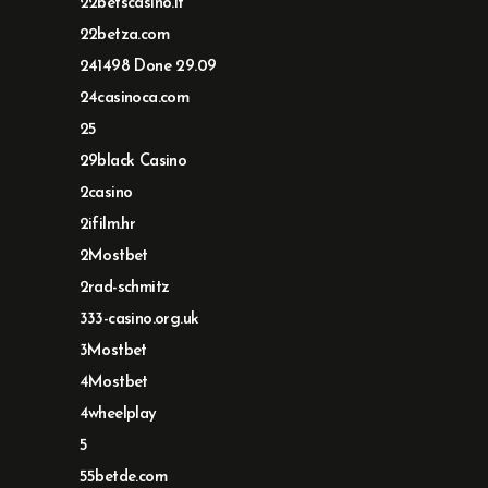
22betscasino.it
22betza.com
241498 Done 29.09
24casinoca.com
25
29black Casino
2casino
2ifilm.hr
2Mostbet
2rad-schmitz
333-casino.org.uk
3Mostbet
4Mostbet
4wheelplay
5
55betde.com