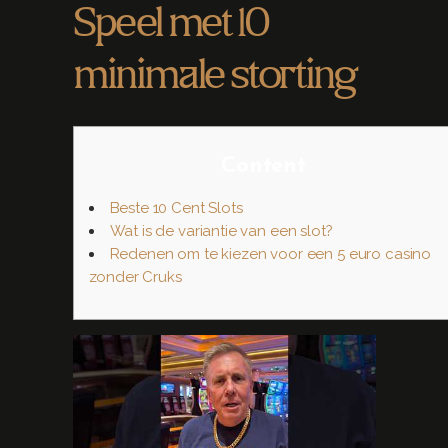
Speel met 10
minimale storting
Content
Beste 10 Cent Slots
Wat is de variantie van een slot?
Redenen om te kiezen voor een 5 euro casino
zonder Cruks