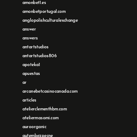
amonbet1.es
amonbetportugal.com
anglopolishculturalexchange
answer
answers
antartstudios
antartstudios806
apoteka1
apuestas
ar
arcanebetcasinocanada.com
articles
atelierclementhbm.com
ateliermasomi.com
auroorganic
autembezpecne