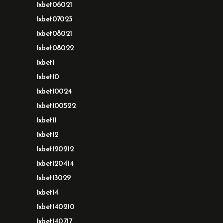
1xbet06021
1xbet07023
1xbet08021
1xbet08022
1xbet1
1xbet10
1xbet10024
1xbet100522
1xbet11
1xbet12
1xbet120212
1xbet120414
1xbet13029
1xbet14
1xbet140210
1xbet140717