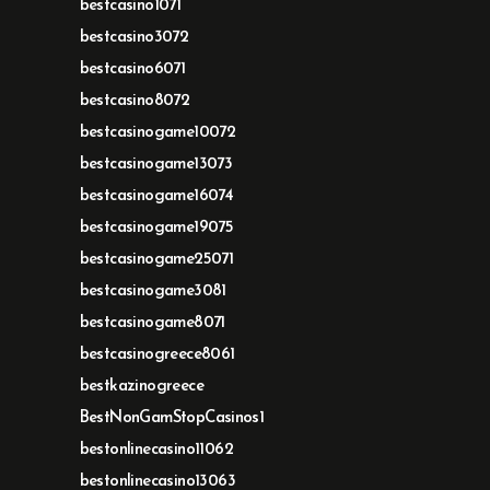
bestcasino1071
bestcasino3072
bestcasino6071
bestcasino8072
bestcasinogame10072
bestcasinogame13073
bestcasinogame16074
bestcasinogame19075
bestcasinogame25071
bestcasinogame3081
bestcasinogame8071
bestcasinogreece8061
bestkazinogreece
BestNonGamStopCasinos1
bestonlinecasino11062
bestonlinecasino13063