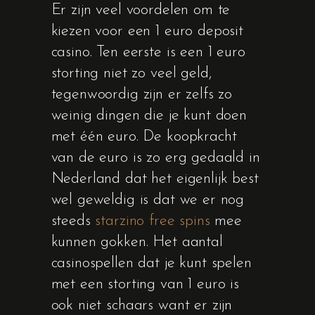
Er zijn veel voordelen om te
kiezen voor een 1 euro deposit
casino. Ten eerste is een 1 euro
storting niet zo veel geld,
tegenwoordig zijn er zelfs zo
weinig dingen die je kunt doen
met één euro. De koopkracht
van de euro is zo erg gedaald in
Nederland dat het eigenlijk best
wel geweldig is dat we er nog
steeds
starzino free spins
mee
kunnen gokken. Het aantal
casinospellen dat je kunt spelen
met een storting van 1 euro is
ook niet schaars want er zijn