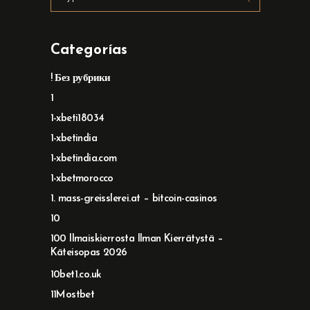
Categorías
! Без рубрики
1
1-xbeti18034
1-xbetindia
1-xbetindia.com
1-xbetmorocco
1. mass-greisslerei.at – bitcoin-casinos
10
100 Ilmaiskierrosta Ilman Kierrätystä –
Käteisopas 2026
10bet1.co.uk
11Mostbet