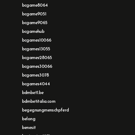
bcgame8064
bcgame9051
bcgame9065
bcgamehub
bcgames10066
bcgames13055
bcgames28065
bcgames30066
bcgames3078
bcgames4044
bdmbet1.be
bdmbetitalia.com
begegnungmenschpferd
belong
benesit