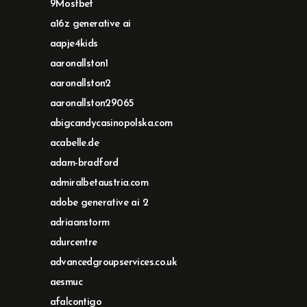
9Mostbet
a16z generative ai
aapje4kids
aaronallston1
aaronallston2
aaronallston29065
abigcandycasinopolska.com
acabelle.de
adam-bradford
admiralbetaustria.com
adobe generative ai 2
adriaanstorm
adurcentre
advancedgroupservices.co.uk
aesmuc
afalcontigo