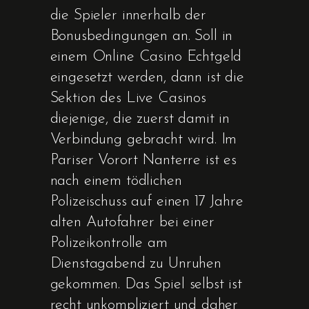
die Spieler innerhalb der
Bonusbedingungen an. Soll in
einem Online Casino Echtgeld
eingesetzt werden, dann ist die
Sektion des Live Casinos
diejenige, die zuerst damit in
Verbindung gebracht wird. Im
Pariser Vorort Nanterre ist es
nach einem tödlichen
Polizeischuss auf einen 17 Jahre
alten Autofahrer bei einer
Polizeikontrolle am
Dienstagabend zu Unruhen
gekommen. Das Spiel selbst ist
recht unkompliziert und daher