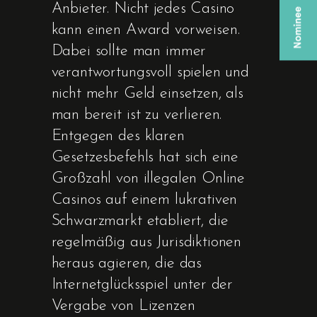
Anbieter. Nicht jedes Casino
kann einen Award vorweisen.
Dabei sollte man immer
verantwortungsvoll spielen und
nicht mehr Geld einsetzen, als
man bereit ist zu verlieren.
Entgegen des klaren
Gesetzesbefehls hat sich eine
Großzahl von illegalen Online
Casinos auf einem lukrativen
Schwarzmarkt etabliert, die
regelmäßig aus Jurisdiktionen
heraus agieren, die das
Internetglücksspiel unter der
Vergabe von Lizenzen