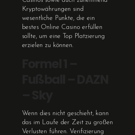
Casinos sowie auch zunehmend
Kryptowährungen sind
wesentliche Punkte, die ein
bestes Online Casino erfüllen
sollte, um eine Top Platzierung
erzielen zu können.
Formel 1 –
Fußball – DAZN
– Sky
Wenn dies nicht geschieht, kann
das im Laufe der Zeit zu großen
Verlusten führen. Verifizierung