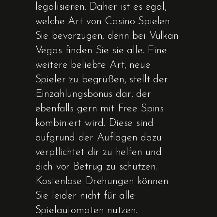
legalisieren. Daher ist es egal,
welche Art von Casino Spielen
Sie bevorzugen, denn bei Vulkan
Vegas finden Sie sie alle. Eine
weitere beliebte Art, neue
Spieler zu begrüßen, stellt der
Einzahlungsbonus dar, der
ebenfalls gern mit Free Spins
kombiniert wird. Diese sind
aufgrund der Auflagen dazu
verpflichtet dir zu helfen und
dich vor Betrug zu schützen.
Kostenlose Drehungen können
Sie leider nicht für alle
Spielautomaten nutzen.