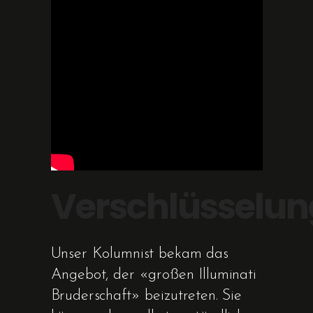
Verschlüsselun
Unser Kolumnist bekam das
Angebot, der «großen Illuminati
Bruderschaft» beizutreten. Sie