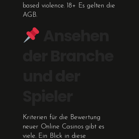
based violence. 18+ Es gelten die
AGB.
Ansehen
der Branche
und der
Spieler
Kriterien für die Bewertung
neuer Online Casinos gibt es
viele. Ein Blick in diese