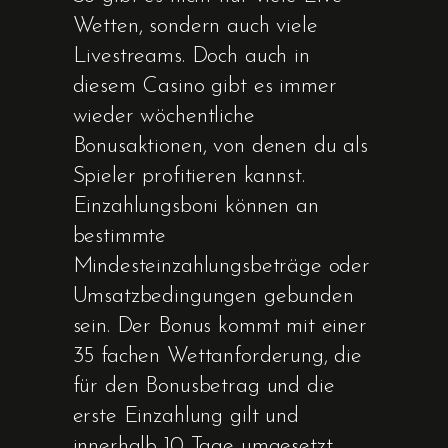
Wetten, sondern auch viele
Livestreams. Doch auch in
diesem Casino gibt es immer
wieder wöchentliche
Bonusaktionen, von denen du als
Spieler profitieren kannst.
Einzahlungsboni können an
bestimmte
Mindesteinzahlungsbeträge oder
Umsatzbedingungen gebunden
sein. Der Bonus kommt mit einer
35 fachen Wettanforderung, die
für den Bonusbetrag und die
erste Einzahlung gilt und
innerhalb 10 Tage umgesetzt