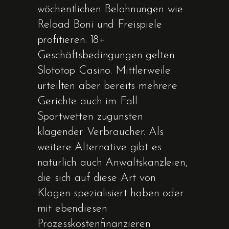
wöchentlichen Belohnungen wie
Reload Boni und Freispiele
profitieren. 18+
Geschäftsbedingungen gelten
Slototop Casino. Mittlerweile
urteilten aber bereits mehrere
Gerichte auch im Fall
Sportwetten zugunsten
klagender Verbraucher. Als
weitere Alternative gibt es
natürlich auch Anwaltskanzleien,
die sich auf diese Art von
Klagen spezialisiert haben oder
mit ebendiesen
Prozesskostenfinanzieren