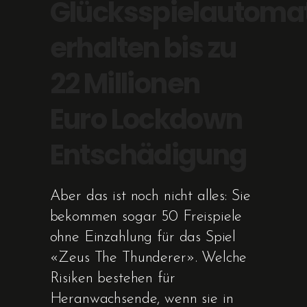
Glücksspielautoma
erhalten bis zu
22 Millionen
Euro Lockdown
Entschädigung
Aber das ist noch nicht alles: Sie
bekommen sogar 50 Freispiele
ohne Einzahlung für das Spiel
«Zeus The Thunderer». Welche
Risiken bestehen für
Heranwachsende, wenn sie in