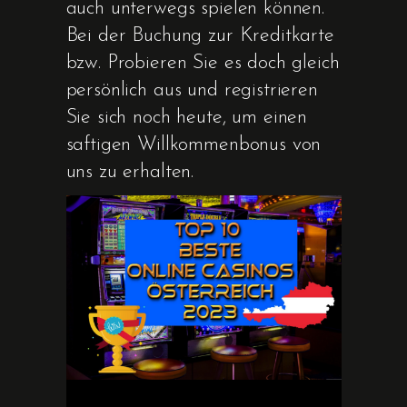
auch unterwegs spielen können.
Bei der Buchung zur Kreditkarte
bzw. Probieren Sie es doch gleich
persönlich aus und registrieren
Sie sich noch heute, um einen
saftigen Willkommenbonus von
uns zu erhalten.