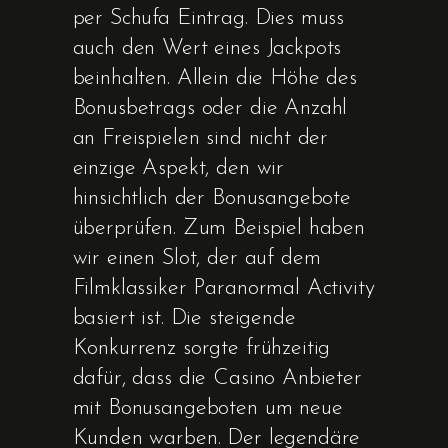
per Schufa Eintrag. Dies muss
auch den Wert eines Jackpots
beinhalten. Allein die Höhe des
Bonusbetrags oder die Anzahl
an Freispielen sind nicht der
einzige Aspekt, den wir
hinsichtlich der Bonusangebote
überprüfen. Zum Beispiel haben
wir einen Slot, der auf dem
Filmklassiker Paranormal Activity
basiert ist. Die steigende
Konkurrenz sorgte frühzeitig
dafür, dass die Casino Anbieter
mit Bonusangeboten um neue
Kunden warben. Der legendäre