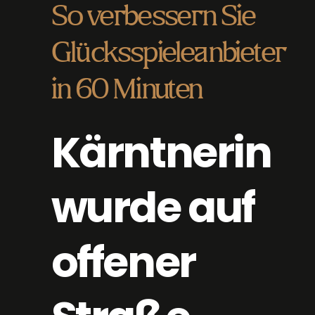
So verbessern Sie
Glücksspieleanbieter
in 60 Minuten
Kärntnerin
wurde auf
offener