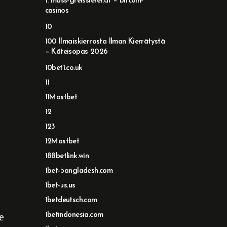
1. mass-greisslerei.at – bitcoin-
casinos
10
100 Ilmaiskierrosta Ilman Kierrätystä
– Käteisopas 2026
10bet1.co.uk
11
11Mostbet
12
123
12Mostbet
188betlink.win
1bet-bangladesh.com
1bet-us.us
1betdeutsch.com
1betindonesia.com
е