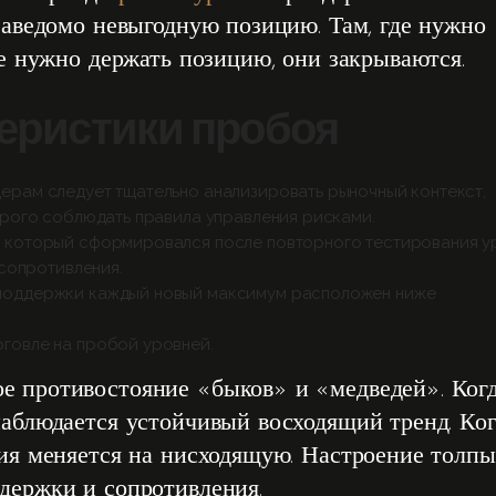
 заведомо невыгодную позицию. Там, где нужно
де нужно держать позицию, они закрываются.
еристики пробоя
ерам следует тщательно анализировать рыночный контекст,
рого соблюдать правила управления рисками.
, который сформировался после повторного тестирования у
сопротивления.
 поддержки каждый новый максимум расположен ниже
рговле на пробой уровней.
е противостояние «быков» и «медведей». Ког
наблюдается устойчивый восходящий тренд. Ког
ция меняется на нисходящую. Настроение толпы
держки и сопротивления.