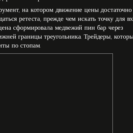
румент, на котором движение цены достаточно
даться ретеста, прежде чем искать точку для в
 цена сформировала медвежий пин бар через
ижней границы треугольника. Трейдеры, котор
иты по стопам.