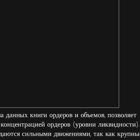
а данных книги ордеров и объемов, позволяет
 концентрацией ордеров (уровни ликвидности).
ждаются сильными движениями, так как крупны