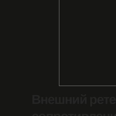
Внешний рете