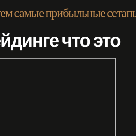
уем самые прибыльные сетап
ейдинге что это