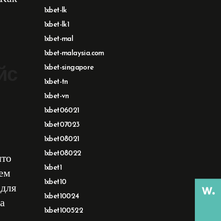
1xbet-lk
1xbet-lk1
1xbet-mal
1xbet-malaysia.com
йс
1xbet-singapore
1xbet-tn
1xbet-vn
1xbet06021
1xbet07023
1xbet08021
1xbet08022
что
1xbet1
ем
1xbet10
 для
1xbet10024
а
1xbet100522