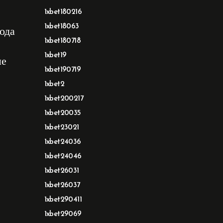
1xbet180216
1xbet18063
хода
1xbet180718
1xbet19
ые
1xbet190719
1xbet2
1xbet200217
1xbet20035
1xbet23021
1xbet24036
1xbet24046
1xbet26031
1xbet26037
1xbet290411
1xbet29069