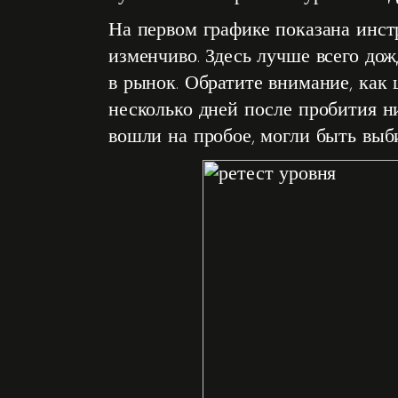
На первом графике показана инст
изменчиво. Здесь лучше всего дож
в рынок. Обратите внимание, как
несколько дней после пробития н
вошли на пробое, могли быть выб