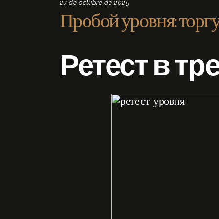
27 de octubre de 2025
Пробой уровня: торг
Ретест в тр