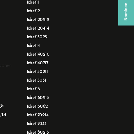
1xbet11
1xbet12
1xbet120212
1xbet120414
1xbet13029
1xbet14
1xbet140210
1xbet140717
ровня
1xbet150211
1xbet15031
1xbet16
1xbet160213
да
1xbet16062
да
1xbet170214
1xbet17033
1xbet180215