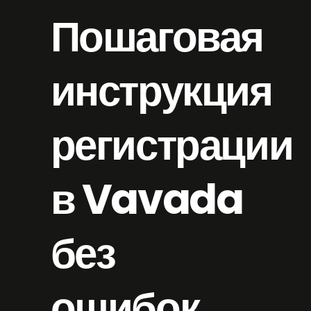
Пошаговая
инструкция
регистрации
в Vavada
без
ошибок