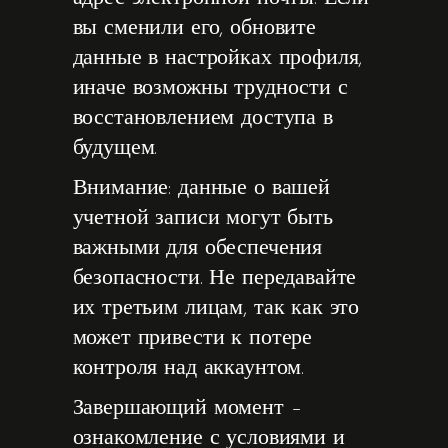
вы сменили его, обновите
данные в настройках профиля,
иначе возможны трудности с
восстановлением доступа в
будущем.
Внимание: данные о вашей
учетной записи могут быть
важными для обеспечения
безопасности. Не передавайте
их третьим лицам, так как это
может привести к потере
контроля над аккаунтом.
Завершающий момент –
ознакомление с условиями и