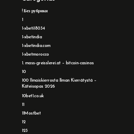
! Без рубрики
1
1-xbeti18034
1-xbetindia
1-xbetindia.com
1-xbetmorocco
1. mass-greisslerei.at – bitcoin-casinos
10
100 Ilmaiskierrosta Ilman Kierrätystä –
Käteisopas 2026
10bet1.co.uk
11
11Mostbet
12
123