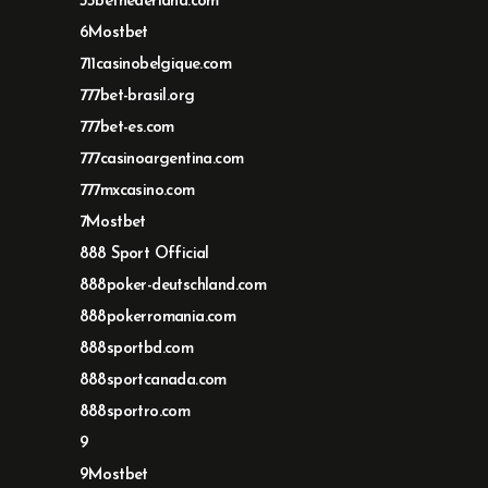
55betnederland.com
6Mostbet
711casinobelgique.com
777bet-brasil.org
777bet-es.com
777casinoargentina.com
777mxcasino.com
7Mostbet
888 Sport Official
888poker-deutschland.com
888pokerromania.com
888sportbd.com
888sportcanada.com
888sportro.com
9
9Mostbet