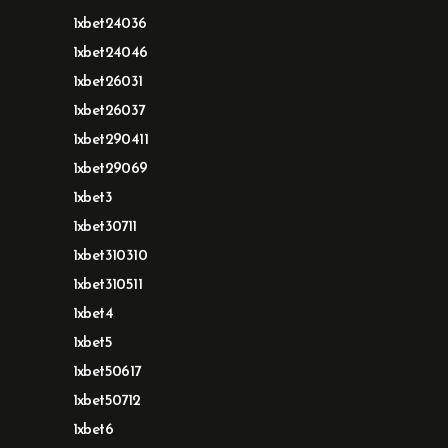
1xbet24036
1xbet24046
1xbet26031
1xbet26037
1xbet290411
1xbet29069
1xbet3
1xbet30711
1xbet310310
1xbet310511
1xbet4
1xbet5
1xbet50617
1xbet50712
1xbet6