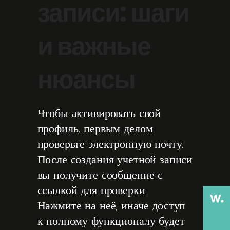
записи: шаги
и важные
нюансы
Чтобы активировать свой
профиль, первым делом
проверьте электронную почту.
После создания учетной записи
вы получите сообщение с
ссылкой для проверки.
Нажмите на неё, иначе доступ
к полному функционалу будет