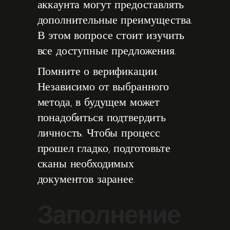
аккаунта могут предоставлять
дополнительные преимущества.
В этом вопросе стоит изучить
все доступные предложения.
Помните о верификации.
Независимо от выбранного
метода, в будущем может
понадобиться подтвердить
личность. Чтобы процесс
прошел гладко, подготовьте
сканы необходимых
документов заранее.
Заполнение