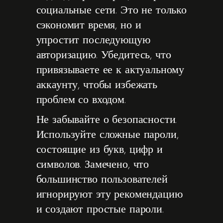
социальные сети. Это не только
сэкономит время, но и
упростит последующую
авторизацию. Убедитесь, что
привязываете ее к актуальному
аккаунту, чтобы избежать
проблем со входом.
Не забывайте о безопасности.
Используйте сложные пароли,
состоящие из букв, цифр и
символов. Замечено, что
большинство пользователей
игнорируют эту рекомендацию
и создают простые пароли.