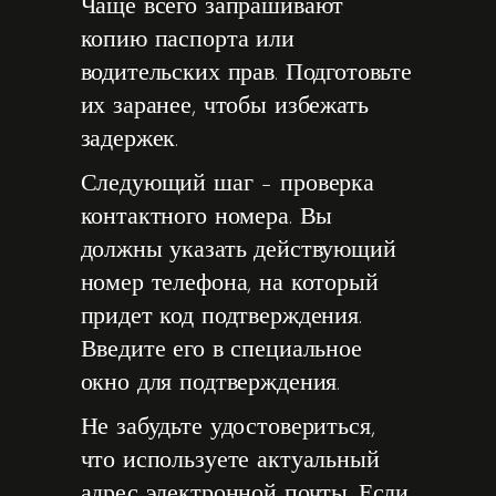
Чаще всего запрашивают
копию паспорта или
водительских прав. Подготовьте
их заранее, чтобы избежать
задержек.
Следующий шаг – проверка
контактного номера. Вы
должны указать действующий
номер телефона, на который
придет код подтверждения.
Введите его в специальное
окно для подтверждения.
Не забудьте удостовериться,
что используете актуальный
адрес электронной почты. Если