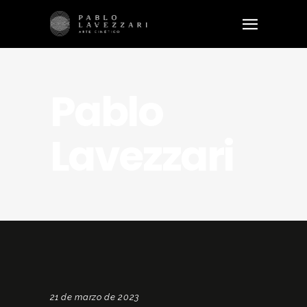
Pablo
Lavezzari
21 de marzo de 2023