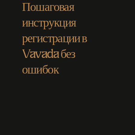
Пошаговая
инструкция
регистрации в
Vavada без
ошибок