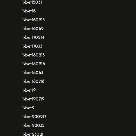
1xbet15031
1xbet16
1xbet160213
1xbet16062
1xbet170214
1xbet17033
1xbet180215
1xbet180216
1xbet18063
1xbet180718
1xbet19
1xbet190719
1xbet2
1xbet200217
1xbet20035
1xbet23021