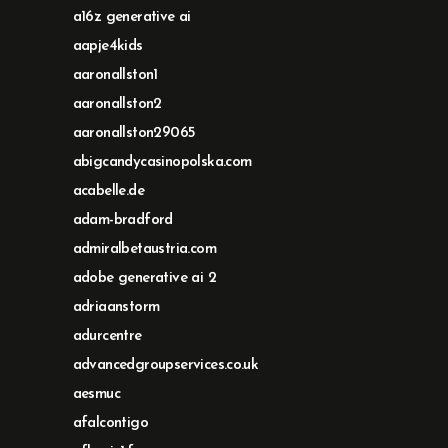
a16z generative ai
aapje4kids
aaronallston1
aaronallston2
aaronallston29065
abigcandycasinopolska.com
acabelle.de
adam-bradford
admiralbetaustria.com
adobe generative ai 2
adriaanstorm
adurcentre
advancedgroupservices.co.uk
aesmuc
afalcontigo