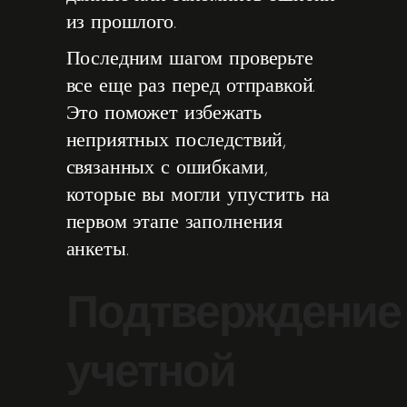
из прошлого.
Последним шагом проверьте
все еще раз перед отправкой.
Это поможет избежать
неприятных последствий,
связанных с ошибками,
которые вы могли упустить на
первом этапе заполнения
анкеты.
Подтверждение
учетной