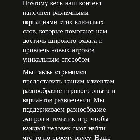
Поэтому весь наш контент
наполнен различными
вариациями этих ключевых
слов, которые помогают нам
достичь широкого охвата и
привлечь новых игроков
уникальным способом.
Мы также стремимся
предоставить нашим клиентам
разнообразие игрового опыта и
вариантов развлечений. Мы
поддерживаем разнообразие
жанров и тематик игр, чтобы
каждый человек смог найти
что-то по своему вкусу. Наше