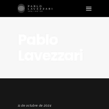
Pablo
Lavezzari
11 de octubre de 2024