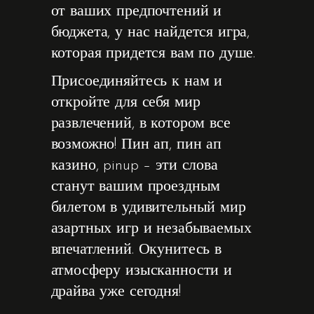
от ваших предпочтений и
бюджета, у нас найдется игра,
которая придется вам по душе.
Присоединяйтесь к нам и
откройте для себя мир
развлечений, в котором все
возможно! Пин ап, пин ап
казино, pinup – эти слова
станут вашим проездным
билетом в удивительный мир
азартных игр и незабываемых
впечатлений. Окунитесь в
атмосферу изысканности и
драйва уже сегодня!