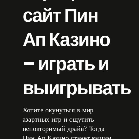
сайт Пин
Ап Казино
– играть и
выигрывать
Хотите окунуться в мир
азартных игр и ощутить
неповторимый драйв? Тогда
Пин Ап Казино станет вашим