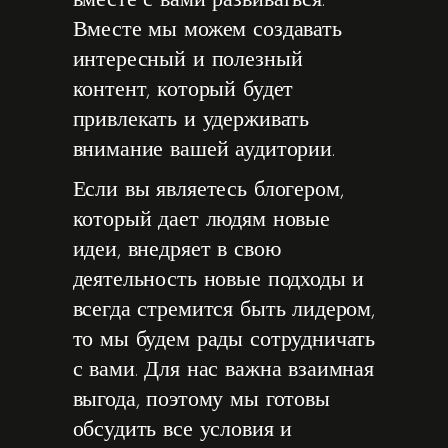
вместе с вами развиваться.
Вместе мы можем создавать
интересный и полезный
контент, который будет
привлекать и удерживать
внимание вашей аудитории.
Если вы являетесь блогером,
который дает людям новые
идеи, внедряет в свою
деятельность новые подходы и
всегда стремится быть лидером,
то мы будем рады сотрудничать
с вами. Для нас важна взаимная
выгода, поэтому мы готовы
обсудить все условия и