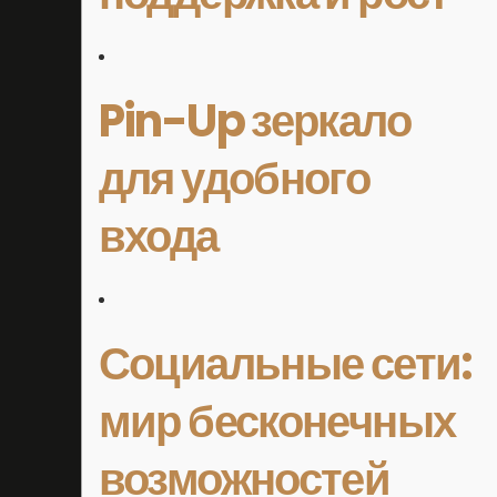
Pin-Up зеркало
для удобного
входа
Социальные сети:
мир бесконечных
возможностей