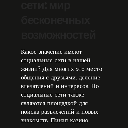
сети: мир
бесконечных
возможностей
Какое значение имеют
социальные сети в нашей
жизни? Для многих это место
общения с друзьями, деление
впечатлений и интересов. Но
социальные сети также
являются площадкой для
поиска развлечений и новых
знакомств. Пинап казино