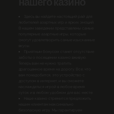
нашего казино
Здесь вы найдете настоящий рай для
любителей азартных игр и ярких эмоций.
В нашем заведении представлены самые
популярные азартные игры, которые
смогут удовлетворить самые изысканные
вкусы.
Приятным бонусом станет отсутствие
заботы о посещении казино вживую.
Теперь вам не нужно тратить
драгоценное время на дорогу. Все, что
вам понадобится, это устройство с
доступом в интернет, и вы сможете
наслаждаться игрой в любое время
суток и в любом удобном для вас месте.
Наше казино стремится предложить
нашим клиентам максимально
безопасную игру. Мы гарантируем