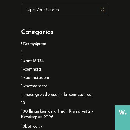
Categorías
! Без рубрики
1
1-xbeti18034
1-xbetindia
1-xbetindia.com
1-xbetmorocco
1. mass-greisslerei.at – bitcoin-casinos
10
100 Ilmaiskierrosta Ilman Kierrätystä –
Käteisopas 2026
10bet1.co.uk