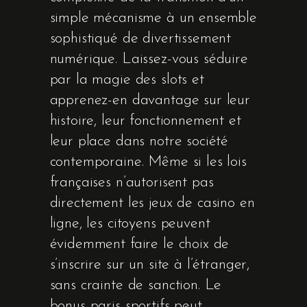
simple mécanisme à un ensemble
sophistiqué de divertissement
numérique. Laissez-vous séduire
par la magie des slots et
apprenez-en davantage sur leur
histoire, leur fonctionnement et
leur place dans notre société
contemporaine. Même si les lois
françaises n’autorisent pas
directement les jeux de casino en
ligne, les citoyens peuvent
évidemment faire le choix de
s’inscrire sur un site à l’étranger,
sans crainte de sanction. Le
bonus paris sportifs peut