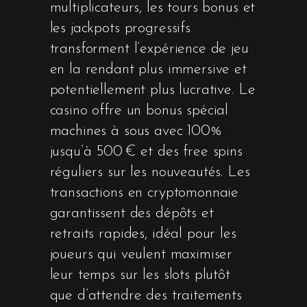
multiplicateurs, les tours bonus et
les jackpots progressifs
transforment l’expérience de jeu
en la rendant plus immersive et
potentiellement plus lucrative. Le
casino offre un bonus spécial
machines à sous avec 100%
jusqu’à 500 € et des free spins
réguliers sur les nouveautés. Les
transactions en cryptomonnaie
garantissent des dépôts et
retraits rapides, idéal pour les
joueurs qui veulent maximiser
leur temps sur les slots plutôt
que d’attendre des traitements