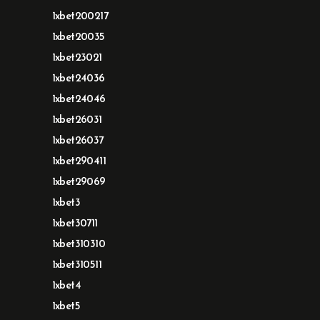
1xbet200217
1xbet20035
1xbet23021
1xbet24036
1xbet24046
1xbet26031
1xbet26037
1xbet290411
1xbet29069
1xbet3
1xbet30711
1xbet310310
1xbet310511
1xbet4
1xbet5