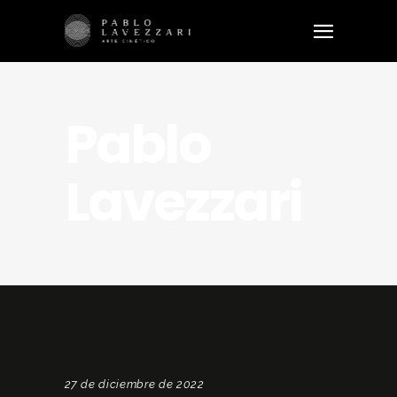
Pablo
Lavezzari
27 de diciembre de 2022