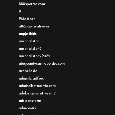
888sportro.com
9
9Mostbet
a16z generative ai
aapje4kids
aaronallston1
aaronallston2
aaronallston29065
abigcandycasinopolska.com
acabelle.de
adam-bradford
admiralbetaustria.com
adobe generative ai 2
adriaanstorm
adurcentre