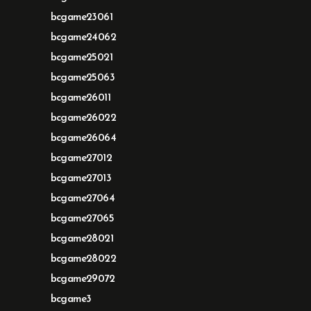
bcgame23061
bcgame24062
bcgame25021
bcgame25063
bcgame26011
bcgame26022
bcgame26064
bcgame27012
bcgame27013
bcgame27064
bcgame27065
bcgame28021
bcgame28022
bcgame29072
bcgame3