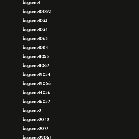
bcgame1
bcgame10052
bcgame1033
bcgame1034
bcgame1063
bcgame1084
bcgame11053
bcgame11067
bcgame12054
bcgame12068
bcgame14056
bcgame16057
bcgame2
bcgame2042
bcgame2077
bcgame22061