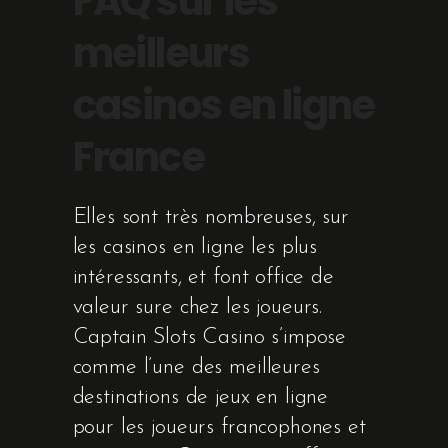
FAQ sur les
meilleurs
casinos en ligne
France
Elles sont très nombreuses, sur
les casinos en ligne les plus
intéressants, et font office de
valeur sure chez les joueurs.
Captain Slots Casino s’impose
comme l’une des meilleures
destinations de jeux en ligne
pour les joueurs francophones et