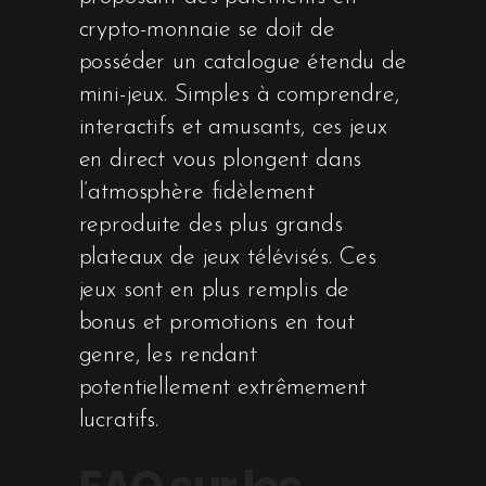
crypto-monnaie se doit de
posséder un catalogue étendu de
mini-jeux. Simples à comprendre,
interactifs et amusants, ces jeux
en direct vous plongent dans
l’atmosphère fidèlement
reproduite des plus grands
plateaux de jeux télévisés. Ces
jeux sont en plus remplis de
bonus et promotions en tout
genre, les rendant
potentiellement extrêmement
lucratifs.