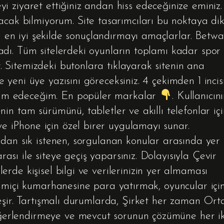
yi ziyaret ettiğiniz andan hiss edeceğinize eminiz.
k bilmiyorum. Site tasarımcıları bu noktaya di
ını en iyi şekilde sonuçlandırmayı amaçlarlar. Betwa
adı. Tüm sitelerdeki oyunların toplamı kadar spor
. Sitemizdeki butonlara tıklayarak sitenin ana
 yeni üye yazısını göreceksiniz. 4 çekimden 1 incis
vam edeceğim. En popüler markalar
. Kullanıcın
nin tam sürümünü, tabletler ve akıllı telefonlar içi
 iPhone için özel birer uygulamayı sunar.
ından sık istenen, sorgulanan konular arasında yer
ası ile siteye geçiş yaparsınız. Dolayısıyla Çevir
erde kişisel bilgi ve verilerinizin yer almaması
vrimiçi kumarhanesine para yatırmak, oyuncular içi
kleşir. Tartışmalı durumlarda, Şirket her zaman Ort
ğerlendirmeye ve mevcut sorunun çözümüne her ik