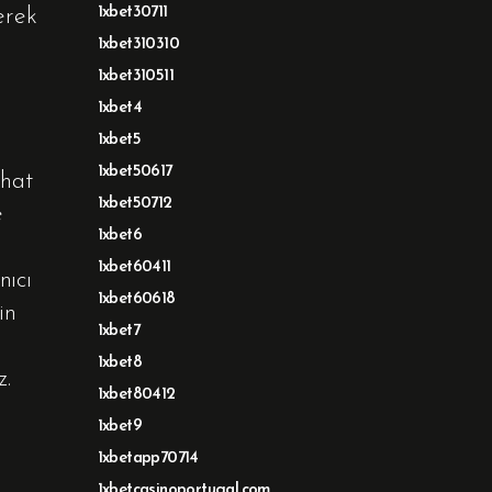
erek
1xbet30711
1xbet310310
1xbet310511
1xbet4
1xbet5
1xbet50617
That
1xbet50712
e
1xbet6
1xbet60411
nıcı
1xbet60618
in
1xbet7
1xbet8
z.
1xbet80412
1xbet9
1xbetapp70714
1xbetcasinoportugal.com