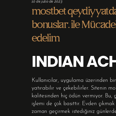
10 de julio de 2023
mostbet qeydiyyatda
bonuslar. ile Mücad
edelim
INDIAN AC
Kullanıcılar, uygulama üzerinden bir
yatırabilir ve çekebilirler. Sitenin m
kalitesinden hiç ödün vermiyor. Bu, çe
işlemi de çok basittir. Evden çıkma
zaman geçirmek istediğiniz günlerd