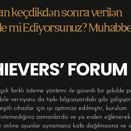
n keçdikdən sonra verilən
ele mi Ediyorsunuz? Muhabbe
HIEVERS’ FORUM
çok farklı ödeme yöntemi ile güvenli bir şekilde 
obile versiyonu da tıpkı bilgisayardaki gibi çalışıyo
şitli cihazlar için iyi optimize edilmiştir, kurulum
k istemediğiniz zamanlarda ve ya evden eğlenerek
e online oyunlar oynamanız kafa dağılmasına ve s