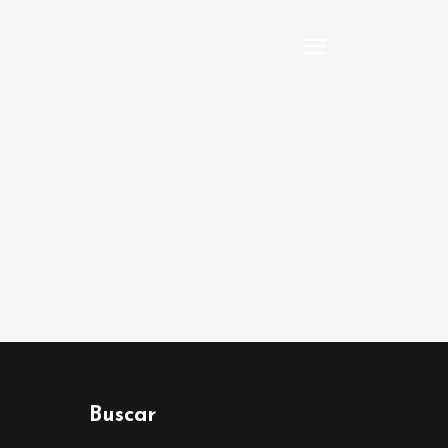
Buscar