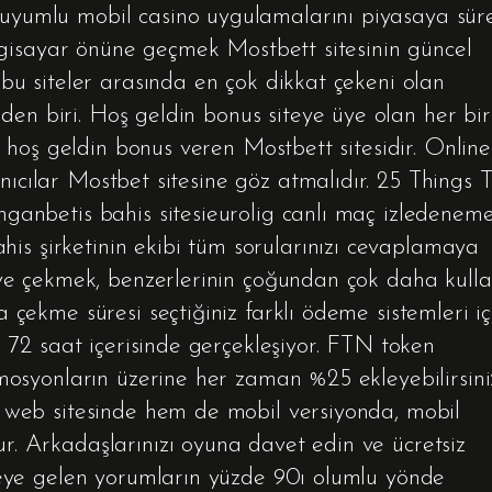
yumlu mobil casino uygulamalarını piyasaya sür
ilgisayar önüne geçmek Mostbett sitesinin güncel
bu siteler arasında en çok dikkat çekeni olan
rden biri. Hoş geldin bonus siteye üye olan her bir
a hoş geldin bonus veren Mostbett sitesidir. Online
lanıcılar Mostbet sitesine göz atmalıdır. 25 Things 
ganbetis bahis sitesieurolig canlı maç izledenem
ahis şirketinin ekibi tüm sorularınızı cevaplamaya
ve çekmek, benzerlerinin çoğundan çok daha kulla
çekme süresi seçtiğiniz farklı ödeme sistemleri iç
 72 saat içerisinde gerçekleşiyor. FTN token
mosyonların üzerine her zaman %25 ekleyebilirsini
 web sitesinde hem de mobil versiyonda, mobil
. Arkadaşlarınızı oyuna davet edin ve ücretsiz
teye gelen yorumların yüzde 90ı olumlu yönde