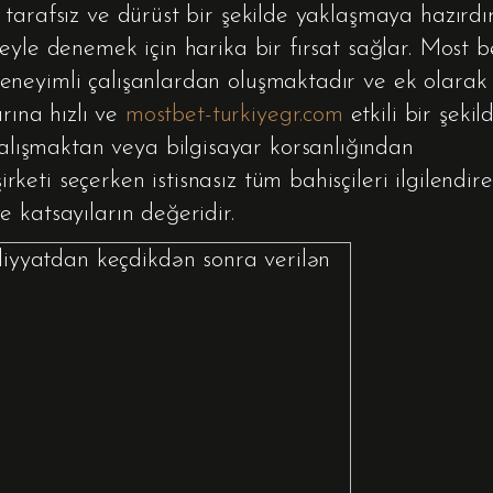
 tarafsız ve dürüst bir şekilde yaklaşmaya hazırdır
çeyle denemek için harika bir fırsat sağlar. Most b
deneyimli çalışanlardan oluşmaktadır ve ek olarak
arına hızlı ve
mostbet-turkiyegr.com
etkili bir şekil
lışmaktan veya bilgisayar korsanlığından
keti seçerken istisnasız tüm bahisçileri ilgilendire
e katsayıların değeridir.