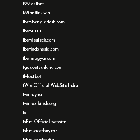
12Mostbet
188betlink.win
1bet-bangladesh.com
1bet-us.us
1betdeutsch.com
1betindonesia.com
1betmagyar.com
1godeutschland.com
1Mostbet
1Win Official WebSite India
1win-oyna
1win-uz-kirish.org
1x
1xBet Official website
1xbet-azerbaycan