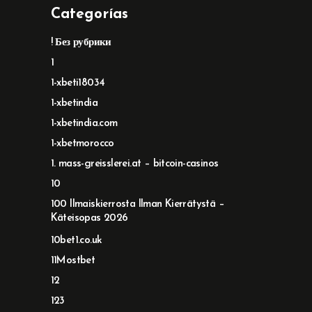
Categorías
! Без рубрики
1
1-xbeti18034
1-xbetindia
1-xbetindia.com
1-xbetmorocco
1. mass-greisslerei.at – bitcoin-casinos
10
100 Ilmaiskierrosta Ilman Kierrätystä –
Käteisopas 2026
10bet1.co.uk
11Mostbet
12
123