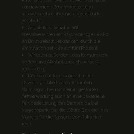
fetter gegessen wird; viel wichtiger ist die
ausgewogene Zusammenstellung
kalorienreicher, aber nicht belastender
Ernährung.
Angelina Jolie hatte laut
Presseberichten ein 87-prozentiges Risiko,
an Brustkrebs zu erkranken, durch die
Amputation sank es auf fünf Prozent.
Wir raten außerdem, den Konsum von
Koffein und Alkohol versuchsweise zu
reduzieren.
Denken sollte man neben einer
Unverträglichkeit von bestimmten
Nahrungsmitteln und einer gestörten
Fettverwertung auch an eine bakterielle
Fehlbesiedelung des Darmes, da bei
Magenoperierten die „Säure-Barriere“ des
Magens für die Passage von Bakterien
fehlt.