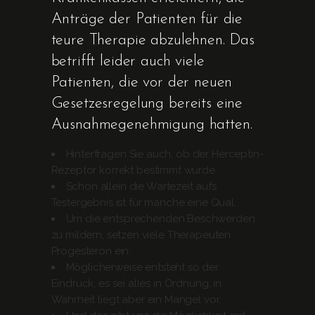
Anträge der Patienten für die
teure Therapie abzulehnen. Das
betrifft leider auch viele
Patienten, die vor der neuen
Gesetzesregelung bereits eine
Ausnahmegenehmigung hatten.
Hinterfragen Sie auch, ob der Herceptin-
Rezeptor korrekt bestimmt wurde.
Schon allein die Wartezeit aufs
Testergebnis ist für manche eine Qual.
Um die entsprechenden Beschwerden
zu mildern, setzen viele Therapeuten
Progesteron ein.
Möglicherweise entsteht so der
Eindruck, es sei alles in Ordnung, in
Wahrheit liegt aber ein Mangel vor.