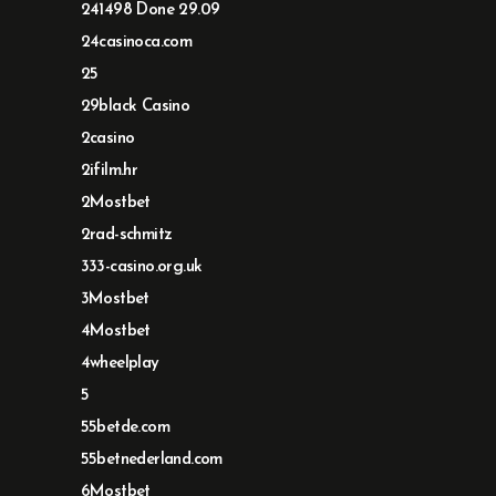
241498 Done 29.09
24casinoca.com
25
29black Casino
2casino
2ifilm.hr
2Mostbet
2rad-schmitz
333-casino.org.uk
3Mostbet
4Mostbet
4wheelplay
5
55betde.com
55betnederland.com
6Mostbet