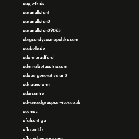
aapje4kids
aaronallston1
aaronallston2
aaronallston29065
abigcandycasinopolska.com
acabelle.de
adam-bradford
admiralbetaustria.com
adobe generative ai 2
adriaanstorm
adurcentre
advancedgroupservices.co.uk
aesmuc
afalcontigo
afkspin1.fr
afkspinhungary.com