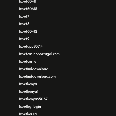
1xbet60411
1xbet60618
1xbet7
1xbet8
1xbet80412
1xbet9
1xbetapp70714
1xbetcasinoportugal.com
1xbetcm.net
1xbetinddownload
1xbetinddownload.com
1xbetkenya
1xbetkenya1
1xbetkenya25067
1xbetkg-login
1xbetkorea