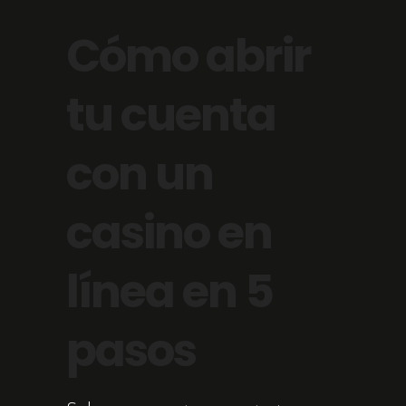
Cómo abrir
tu cuenta
con un
casino en
línea en 5
pasos