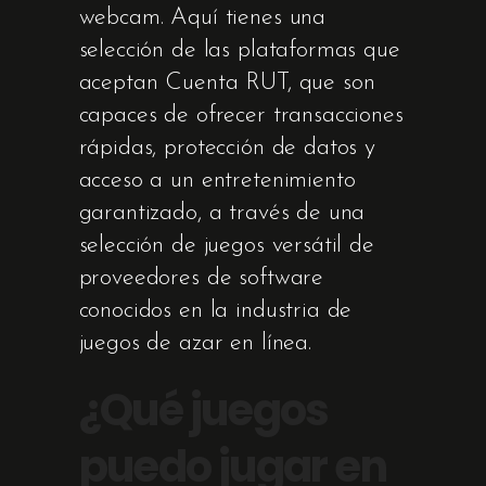
webcam. Aquí tienes una
selección de las plataformas que
aceptan Cuenta RUT, que son
capaces de ofrecer transacciones
rápidas, protección de datos y
acceso a un entretenimiento
garantizado, a través de una
selección de juegos versátil de
proveedores de software
conocidos en la industria de
juegos de azar en línea.
¿Qué juegos
puedo jugar en