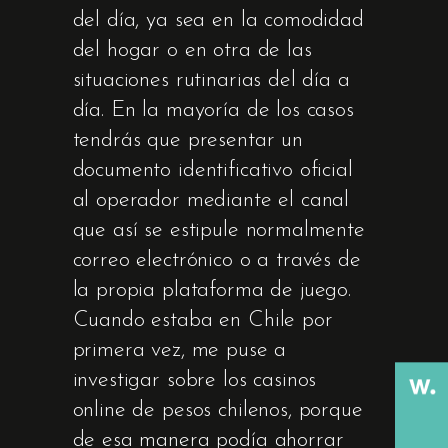
del día, ya sea en la comodidad
del hogar o en otra de las
situaciones rutinarias del día a
día. En la mayoría de los casos
tendrás que presentar un
documento identificativo oficial
al operador mediante el canal
que así se estipule normalmente
correo electrónico o a través de
la propia plataforma de juego.
Cuando estaba en Chile por
primera vez, me puse a
investigar sobre los casinos
online de pesos chilenos, porque
de esa manera podía ahorrar