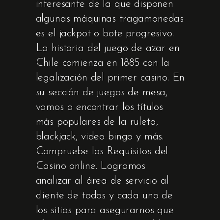
interesante de la que disponen
algunas máquinas tragamonedas
es el jackpot o bote progresivo.
La historia del juego de azar en
Chile comienza en 1885 con la
legalización del primer casino. En
su sección de juegos de mesa,
vamos a encontrar los títulos
más populares de la ruleta,
blackjack, video bingo y más.
Compruebe los Requisitos del
Casino online. Logramos
analizar al área de servicio al
cliente de todos y cada uno de
los sitios para asegurarnos que