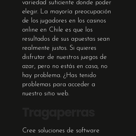
variedad suficiente donde poder
elegir. La mayoría preocupación
de los jugadores en los casinos
online en Chile es que los
resultados de sus apuestas sean
realmente justos. Si quieres
disfrutar de nuestros juegos de
azar, pero no estás en casa, no
hay problema. ¿Has tenido
problemas para acceder a
nuestro sitio web.
Tragaperras
Cree soluciones de software