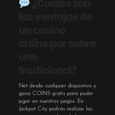
¿Cuáles son
las ventajas de
un casino
online por sobre
uno
tradicional?
Net desde cualquier dispositivo y
gana COINS gratis para poder
jugar en nuestros juegos. En
Jackpot City podrás realizar las