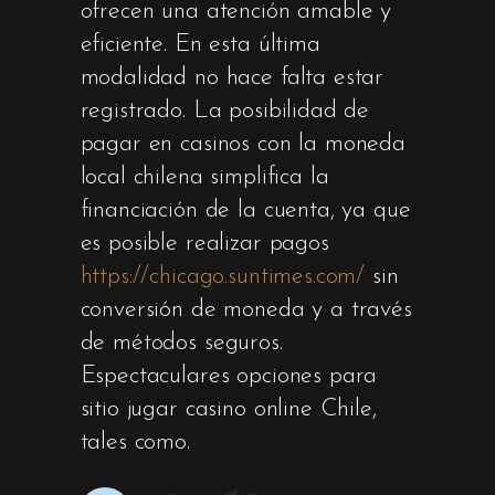
ofrecen una atención amable y
eficiente. En esta última
modalidad no hace falta estar
registrado. La posibilidad de
pagar en casinos con la moneda
local chilena simplifica la
financiación de la cuenta, ya que
es posible realizar pagos
https://chicago.suntimes.com/
sin
conversión de moneda y a través
de métodos seguros.
Espectaculares opciones para
sitio jugar casino online Chile,
tales como.