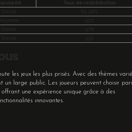
opularité
Taux de redistribution
Élevée
85-98%
Moyenne
95%
Élevée
97%
Élevée
99%
sous
ute les jeux les plus prisés. Avec des thèmes varié
ent un large public. Les joueurs peuvent choisir pa
 offrant une expérience unique grâce à des
ctionnalités innovantes.