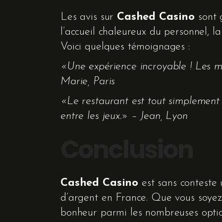
Les avis sur
Cashed Casino
sont g
l’accueil chaleureux du personnel, la
Voici quelques témoignages :
«Une expérience incroyable ! Les ma
Marie, Paris
«Le restaurant est tout simplement 
entre les jeux.» – Jean, Lyon
Conclusion
Cashed Casino
est sans conteste 
d’argent en France. Que vous soyez 
bonheur parmi les nombreuses optio