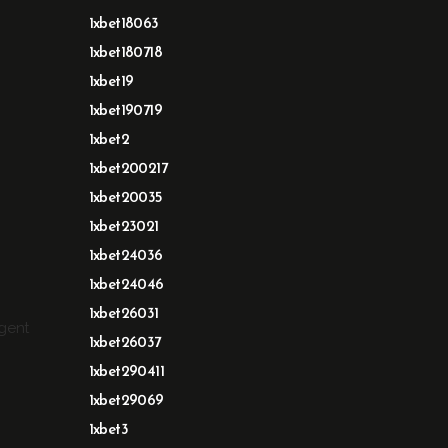
1xbet18063
1xbet180718
1xbet19
1xbet190719
1xbet2
1xbet200217
1xbet20035
1xbet23021
1xbet24036
1xbet24046
1xbet26031
rgent
1xbet26037
1xbet290411
1xbet29069
1xbet3