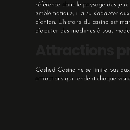
référence dans le paysage des jeux 
emblématique, il a su s’adapter au
d’antan. L’histoire du casino est m
d’ajouter des machines à sous mode
Attractions p
Cashed Casino ne se limite pas aux 
attractions qui rendent chaque visi