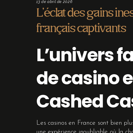
13 de abril de 2026
L’éclat des gains in
français captivants
L’univers f
de casino e
Cashed Cas
Les casinos en France sont bien plus
une expérience inoubliable où la cha