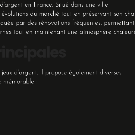
d’argent en France. Situé dans une ville
x évolutions du marché tout en préservant son ch
arquée par des rénovations fréquentes, permettant
rnes tout en maintenant une atmosphère chaleur
rincipales
jeux d’argent. Il propose également diverses
te mémorable :