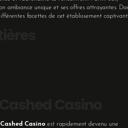
on ambiance unique et ses offres attrayantes. Da
 différentes facettes de cet établissement captivant
ières
e Cashed Casino
,
Cashed Casino
est rapidement devenu une