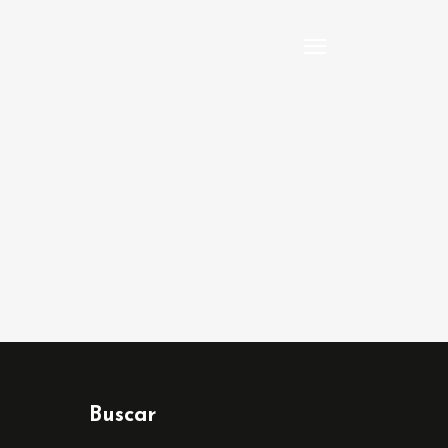
Buscar