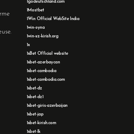
1godeutschland.com
1Mostbet
arme
1Win Official WebSite India
1win-oyna
euse.
1win-uz-kirish.org
1x
1xBet Official website
1xbet-azerbaycan
1xbet-cambodia
1xbet-cambodia.com
1xbet-dz
1xbet-dz1
1xbet-giris-azerbaijan
1xbet-jap
1xbet-kirish.com
1xbet-lk