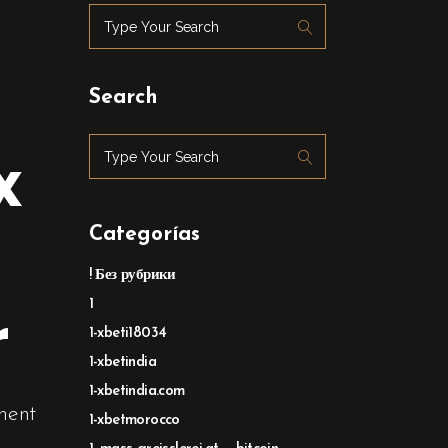
Search
x
Categorías
! Без рубрики
1
r
1-xbeti18034
1-xbetindia
1-xbetindia.com
rnent
1-xbetmorocco