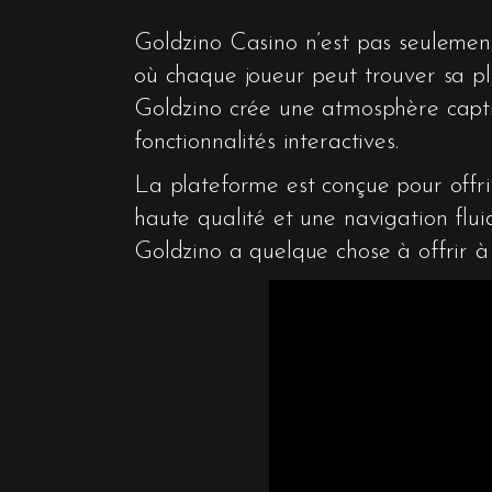
Goldzino Casino n’est pas seulement 
où chaque joueur peut trouver sa pla
Goldzino crée une atmosphère capti
fonctionnalités interactives.
La plateforme est conçue pour offr
haute qualité et une navigation flu
Goldzino a quelque chose à offrir à