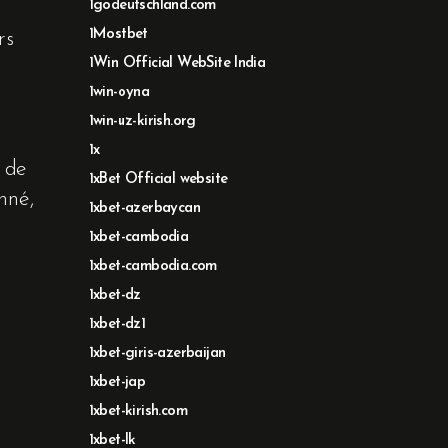
1godeutschland.com
1Mostbet
rs
1Win Official WebSite India
1win-oyna
1win-uz-kirish.org
1x
 de
1xBet Official website
nné,
1xbet-azerbaycan
1xbet-cambodia
1xbet-cambodia.com
1xbet-dz
1xbet-dz1
1xbet-giris-azerbaijan
1xbet-jap
1xbet-kirish.com
1xbet-lk