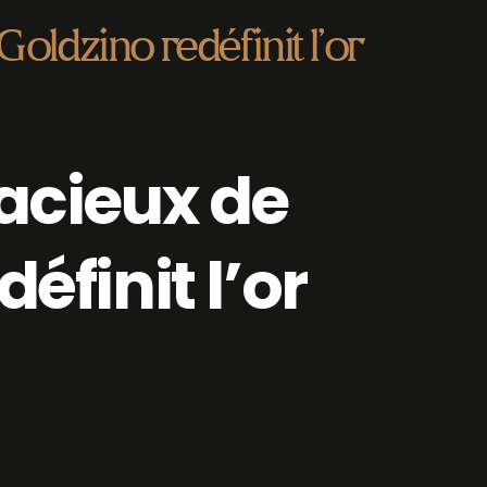
Goldzino redéfinit l’or
acieux de
éfinit l’or