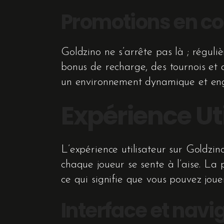
Promotions en co
Goldzino ne s’arrête pas là ; réguli
bonus de recharge, des tournois et 
un environnement dynamique et enga
Expérience Ut
L’expérience utilisateur sur Goldzi
chaque joueur se sente à l’aise. La 
ce qui signifie que vous pouvez joue
Interface et navi