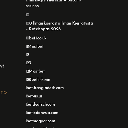
1. mass-greisslerei.at – bitcoin-
casinos
10
100 Ilmaiskierrosta Ilman Kierrätystä
– Käteisopas 2026
10bet1.co.uk
11Mostbet
12
123
et
12Mostbet
188betlink.win
1bet-bangladesh.com
ino
1bet-us.us
1betdeutsch.com
1betindonesia.com
1betmagyar.com