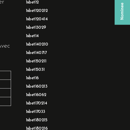
er
1xbet12
1xbet120212
1xbet120414
1xbet13029
1xbet14
1xbet140210
Avec
1xbet140717
1xbet150211
1xbet15031
1xbet16
1xbet160213
1xbet16062
1xbet170214
1xbet17033
1xbet180215
1xbet180216