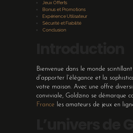
Jeux Offerts
Bonus et Promotions
Expérience Utilisateur
Sécurité et Fiabilité
Conclusion
Introduction
Bienvenue dans le monde scintillan
d’apporter l’élégance et la sophistic
votre maison. Avec une offre diversi
conviviale, Goldzino se démarque 
France
les amateurs de jeux en lign
L’univers de 