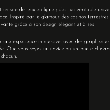
un site de jeux en ligne ; c’est un véritable unive
ce. Inspiré par le glamour des casinos terrestres,
vante grâce à son design élégant et à ses
ir une expérience immersive, avec des graphismes
ide. Que vous soyez un novice ou un joueur chevro
 chacun.