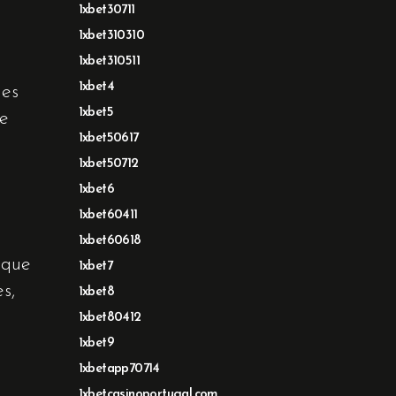
1xbet30711
1xbet310310
1xbet310511
1xbet4
des
1xbet5
ée
1xbet50617
1xbet50712
1xbet6
1xbet60411
1xbet60618
 que
1xbet7
s,
1xbet8
1xbet80412
1xbet9
1xbetapp70714
1xbetcasinoportugal.com