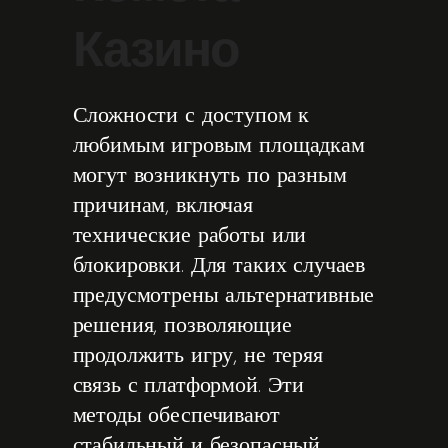
Казино
Сложности с доступом к
любимым игровым площадкам
могут возникнуть по разным
причинам, включая
технические работы или
блокировки. Для таких случаев
предусмотрены альтернативные
решения, позволяющие
продолжить игру, не теряя
связь с платформой. Эти
методы обеспечивают
стабильный и безопасный