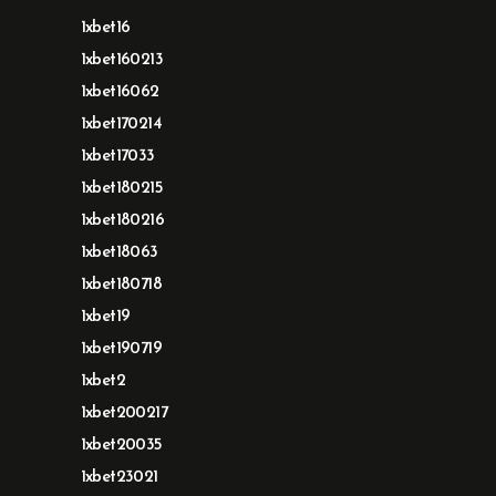
1xbet16
1xbet160213
1xbet16062
1xbet170214
1xbet17033
1xbet180215
1xbet180216
1xbet18063
1xbet180718
1xbet19
1xbet190719
1xbet2
1xbet200217
1xbet20035
1xbet23021