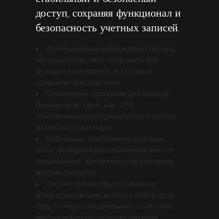
доступ, сохраняя функционал и
безопасность учетных записей.
Использование дубликатов портала,
которые позволяют сохранять все
функции и интерфейс, к которым
привыкли пользователи.
Применение программ для обхода
блокировок, таких как VPN,
обеспечивающих приватность и доступ
из любой точки мира.
Мобильные приложения, которые
могут функционировать независимо от
ограничений, наложенных на основную
версию ресурса.
Рассмотрение других каналов,
предоставляющих доступ к платформе,
будь то через специальные ссылки или
автоматические перенаправления.