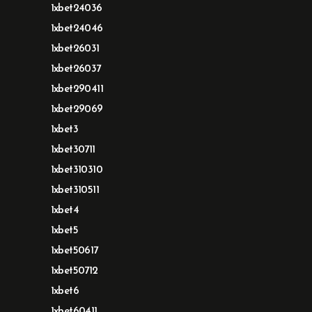
1xbet24036
1xbet24046
1xbet26031
1xbet26037
1xbet290411
1xbet29069
1xbet3
1xbet30711
1xbet310310
1xbet310511
1xbet4
1xbet5
1xbet50617
1xbet50712
1xbet6
1xbet60411