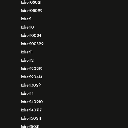
1xbet08021
1xbet08022
1xbet1
1xbet10
1xbet10024
1xbet100522
1xbet11
1xbet12
1xbet120212
1xbet120414
1xbet13029
1xbet14
1xbet140210
1xbet140717
1xbet150211
1xbet15031