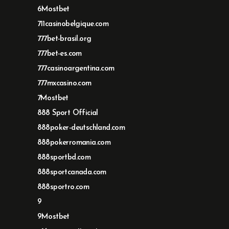
6Mostbet
711casinobelgique.com
777bet-brasil.org
777bet-es.com
777casinoargentina.com
777mxcasino.com
7Mostbet
888 Sport Official
888poker-deutschland.com
888pokerromania.com
888sportbd.com
888sportcanada.com
888sportro.com
9
9Mostbet