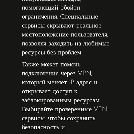
помогающий обойти
ограничения. Специальные
сервисы скрывают реальное
местоположение пользователя,
позволяя заходить на любимые
ресурсы без проблем.
Также может помочь
подключение через VPN,
который меняет IP-адрес и
открывает доступ к
заблокированным ресурсам.
Выбирайте проверенные VPN-
сервисы, чтобы сохранить
безопасность и