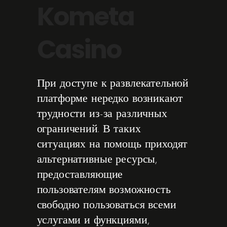
Kometa
Casino
При доступе к развлекательной
платформе нередко возникают
трудности из-за различных
ограничений. В таких
ситуациях на помощь приходят
альтернативные ресурсы,
предоставляющие
пользователям возможность
свободно пользоваться всеми
услугами и функциями,