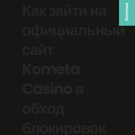
Как зайти на
официальный
сайт
Kometa
Casino в
обход
блокировок