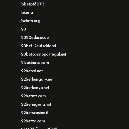
1xbetpt80715
1xcinta
1xcinta.org
20
2020educacao
20bet Deutschland
20betcasinoportugal.net
21casinoca.com
22betcd.net
22bethungary.net
22betkenya.net
22betmz.com
22betnigeria.net
22betscasino.it
22betza.com