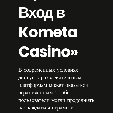
Вход в
Kometa
Casino»
В современных условиях
доступ к развлекательным
платформам может оказаться
ограниченным. Чтобы
пользователи могли продолжать
наслаждаться играми и