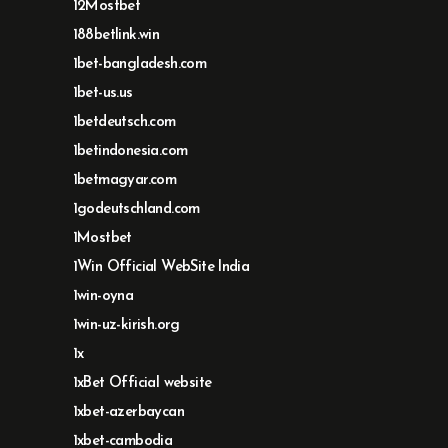
12Mostbet
188betlink.win
1bet-bangladesh.com
1bet-us.us
1betdeutsch.com
1betindonesia.com
1betmagyar.com
1godeutschland.com
1Mostbet
1Win Official WebSite India
1win-oyna
1win-uz-kirish.org
1x
1xBet Official website
1xbet-azerbaycan
1xbet-cambodia