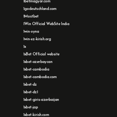
1betmagyar.com
1godeutschland.com
1Mostbet
1Win Official WebSite India
1win-oyna
1win-uz-kirish.org
1x
1xBet Official website
1xbet-azerbaycan
1xbet-cambodia
1xbet-cambodia.com
1xbet-dz
1xbet-dz1
1xbet-giris-azerbaijan
1xbet-jap
1xbet-kirish.com