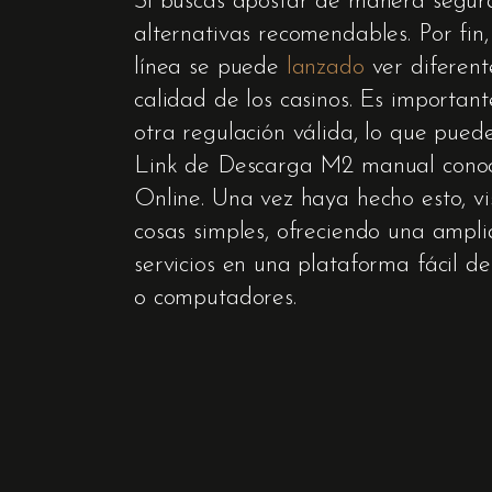
Si buscas apostar de manera segura 
alternativas recomendables. Por fin
línea se puede
lanzado
ver diferent
calidad de los casinos. Es important
otra regulación válida, lo que pued
Link de Descarga M2 manual conoci
Online. Una vez haya hecho esto, v
cosas simples, ofreciendo una ampl
servicios en una plataforma fácil de
o computadores.