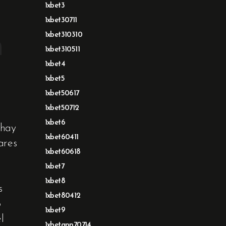
1xbet3
1xbet30711
n
1xbet310310
1xbet310511
1xbet4
1xbet5
1xbet50617
1xbet50712
1xbet6
 hay
1xbet60411
ares
1xbet60618
1xbet7
1xbet8
s
1xbet80412
o
1xbet9
l
1xbetapp70714