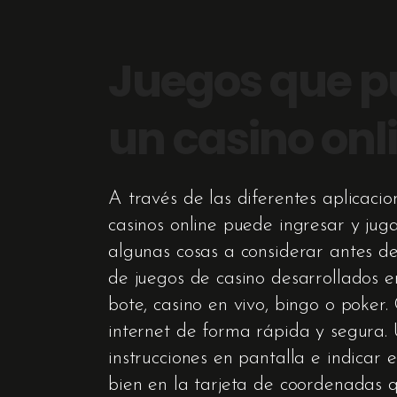
Juegos que p
un casino onli
A través de las diferentes aplicacio
casinos online puede ingresar y ju
algunas cosas a considerar antes de
de juegos de casino desarrollados en
bote, casino en vivo, bingo o poker
internet de forma rápida y segura. 
instrucciones en pantalla e indicar
bien en la tarjeta de coordenadas 