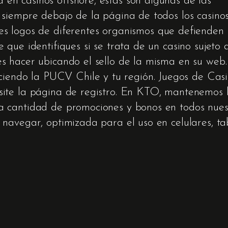
en casinos offshore, estas son algunas de las
, siempre debajo de la página de todos los casino
es logos de diferentes organismos que defienden 
e que identifiques si se trata de un casino sujeto 
es hacer ubicando el sello de la misma en su web.
endo la PUCV Chile y tu región. Juegos de Cas
isite la página de registro. En KTO, mantenemos 
ia cantidad de promociones y bonos en todos nues
 navegar, optimizada para el uso en celulares, ta