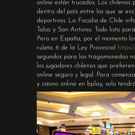
online están trucados. Los chilenos 
dentro del país entre los que se enc
deportivas. La Fiscalía de Chile in
Talca y San Antonio. Todo listo p
Pero en España, por el momento los 
ruleta. 6 de la Ley Provincial
https:
segundos para las tragamonedas no 
los jugadores chilenos que prefieren
online seguro y legal. Para comenza
y casino online en bplay, solo tendrá