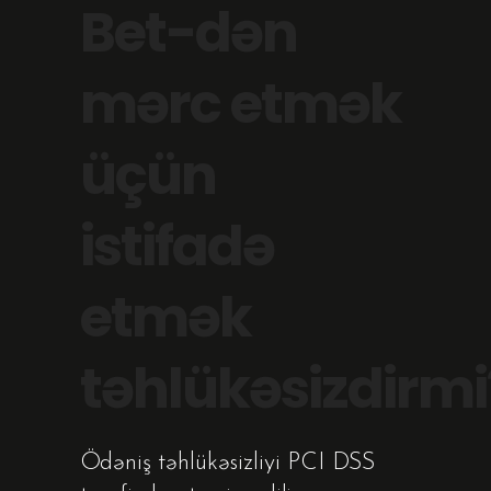
Bet-dən
mərc etmək
üçün
istifadə
etmək
təhlükəsizdirmi
Ödəniş təhlükəsizliyi PCI DSS