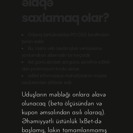
əlaqə
saxlamaq olar?
Ödəniş təhlükəsizliyi PCI DSS tərəfindən
təmin edilir.
Bu, rəsmi veb saytın işlək versiyasına
yönləndirən alternativ bir keçiddir.
Ad günü alıcıları ad günü şərəfinə 1xBet-
dən promosyon kodu alırlar.
1xBet informasiya mühafizəsinin müasir
üsullarından istifadə edir.
Uduşların məbləği onlara əlavə
olunacaq (beta ölçüsündən və
kupon əmsalından asılı olaraq).
Əhəmiyyətli üstünlük 1xBet-də
başlamış, lakin tamamlanmamış