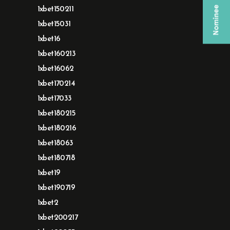
1xbet150211
1xbet15031
1xbet16
1xbet160213
1xbet16062
1xbet170214
1xbet17033
1xbet180215
1xbet180216
1xbet18063
1xbet180718
1xbet19
1xbet190719
1xbet2
1xbet200217