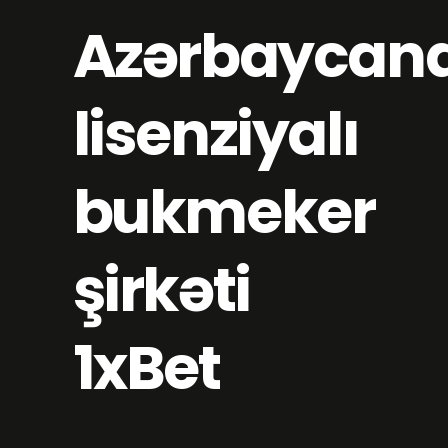
Azərbaycan
lisenziyalı
bukmeker
şirkəti
1xBet