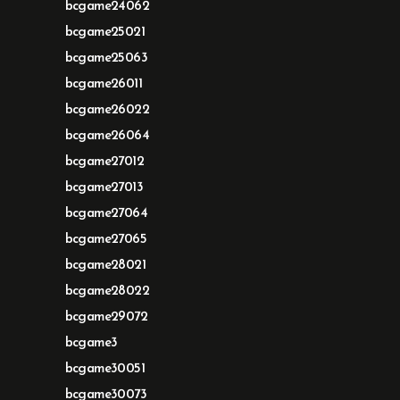
bcgame24062
bcgame25021
bcgame25063
bcgame26011
bcgame26022
bcgame26064
bcgame27012
bcgame27013
bcgame27064
bcgame27065
bcgame28021
bcgame28022
bcgame29072
bcgame3
bcgame30051
bcgame30073