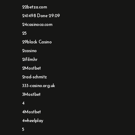
22betza.com
241498 Done 29.09
24casinoca.com
25
29black Casino
2casino
2ifilm.hr
2Mostbet
2rad-schmitz
333-casino.org.uk
3Mostbet
4
4Mostbet
4wheelplay
5