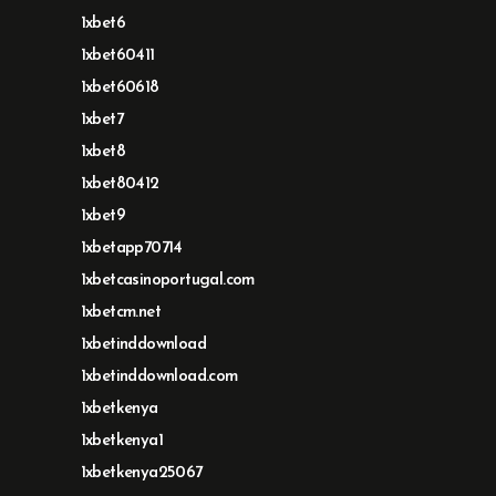
1xbet6
1xbet60411
1xbet60618
1xbet7
1xbet8
1xbet80412
1xbet9
1xbetapp70714
1xbetcasinoportugal.com
1xbetcm.net
1xbetinddownload
1xbetinddownload.com
1xbetkenya
1xbetkenya1
1xbetkenya25067