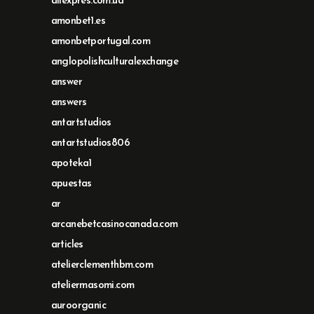
aliexpres.com.ua
amonbet1.es
amonbetportugal.com
anglopolishculturalexchange
answer
answers
antartstudios
antartstudios806
apoteka1
apuestas
ar
arcanebetcasinocanada.com
articles
atelierclementhbm.com
ateliermasomi.com
auroorganic