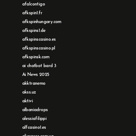
afalcontigo
afkspin1.fr
afkspinhungary.com
afkspins1.de
afkspinscasino.es
afkspinscasino.pl
afkspinsk.com
ai chatbot bard 3
Ai News 2025
akktranemo
akss.uz
aktivi
albaniadrops
alessiafilippi
alfcasino1.es