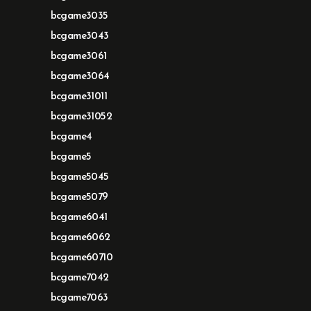
bcgame3035
bcgame3043
bcgame3061
bcgame3064
bcgame31011
bcgame31052
bcgame4
bcgame5
bcgame5045
bcgame5079
bcgame6041
bcgame6062
bcgame60710
bcgame7042
bcgame7063