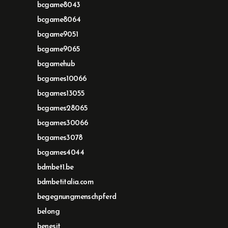
bcgame8043
bcgame8064
bcgame9051
bcgame9065
bcgamehub
bcgames10066
bcgames13055
bcgames28065
bcgames30066
bcgames3078
bcgames4044
bdmbet1.be
bdmbetitalia.com
begegnungmenschpferd
belong
benesit