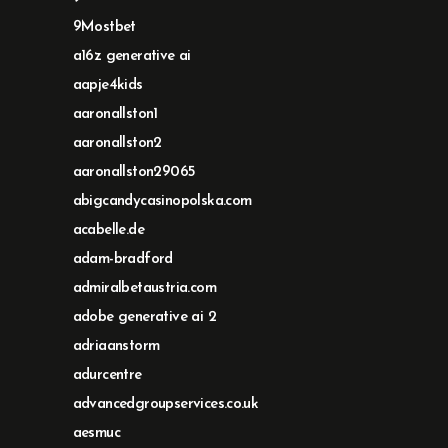
9Mostbet
a16z generative ai
aapje4kids
aaronallston1
aaronallston2
aaronallston29065
abigcandycasinopolska.com
acabelle.de
adam-bradford
admiralbetaustria.com
adobe generative ai 2
adriaanstorm
adurcentre
advancedgroupservices.co.uk
aesmuc