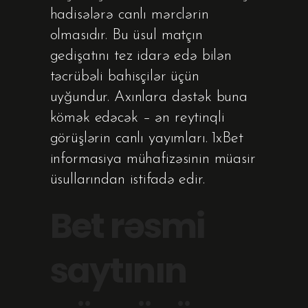
hadisələrə canlı mərclərin
olmasıdır. Bu üsul matçın
gedişatını tez idarə edə bilən
təcrübəli bahisçilər üçün
uyğundur. Axınlara dəstək buna
kömək edəcək – ən reytinqli
görüşlərin canlı yayımları. 1xBet
informasiya mühafizəsinin müasir
üsullarından istifadə edir.
Bet rəsmi
saytının