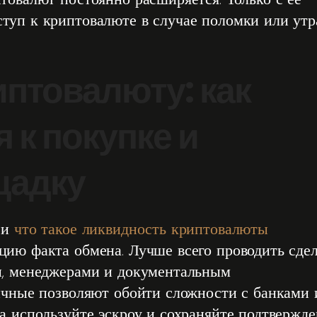
товалют постоянно расширяется. Только с ее
туп к криптовалюте в случае поломки или утр
иптовалюту: как
 к покупке и
щадку
 и
что такое ликвидность криптовалюты
ию факта обмена. Лучше всего проводить сде
и, менеджерами и документальным
ичные позволяют обойти сложности с банками 
а используйте эскроу и сохраняйте подтвержд