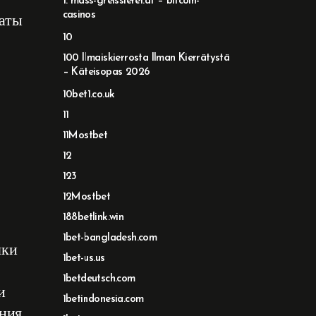
1. mass-greisslerei.at – bitcoin-
casinos
аты
10
100 Ilmaiskierrosta Ilman Kierrätystä
– Käteisopas 2026
10bet1.co.uk
11
11Mostbet
12
123
12Mostbet
188betlink.win
1bet-bangladesh.com
лки
1bet-us.us
1betdeutsch.com
и
1betindonesia.com
ения