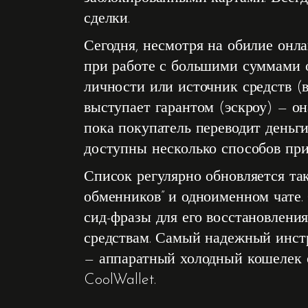
сделки.
Сегодня, несмотря на обилие онла
при работе с большими суммами 
личности или источник средств 
выступает гарантом (эскроу) — о
пока покупатель переводит деньг
доступны несколько способов при
Список регулярно обновляется та
обменников” и одноименном чате. 
сид-фразы для его восстановления
средствам. Самый надежный инст
— аппаратный холодный кошелек о
CoolWallet.