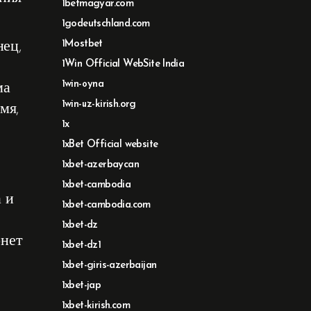
1betmagyar.com
1godeutschland.com
нец,
1Mostbet
1Win Official WebSite India
1win-oyna
ма
1win-uz-kirish.org
мя,
1x
1xBet Official website
1xbet-azerbaycan
1xbet-cambodia
 и
1xbet-cambodia.com
1xbet-dz
онет
1xbet-dz1
1xbet-giris-azerbaijan
1xbet-jap
1xbet-kirish.com