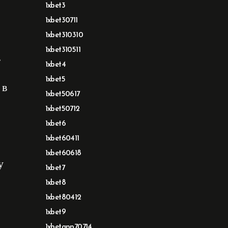
1xbet3
1xbet30711
1xbet310310
1xbet310511
,
1xbet4
1xbet5
 в
1xbet50617
1xbet50712
1xbet6
1xbet60411
1xbet60618
у
1xbet7
1xbet8
1xbet80412
1xbet9
1xbetapp70714