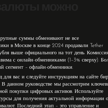
валюты можно
 крупные суммы обменивают не все
ники в Москве в конце 2024 продавали Tether
убля выше официального на тот день. Комисси
авима с онлайн-обменниками (1–3% сверху). Бо
ый сегмент – офлайн-обменники.
 для вас и следуйте инструкциям на сайте би
. В данном руководстве мы рассмотрим ключе
ной покупки цифровых активов. Используйте
сурсы для получения актуальной информации 
овалют. Последний этап – это управление и