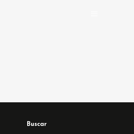
Buscar