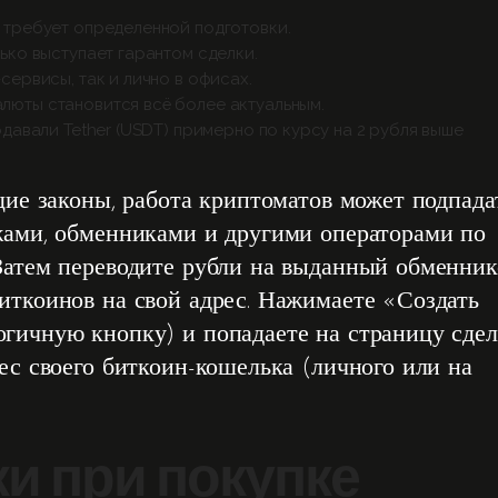
 требует определенной подготовки.
ько выступает гарантом сделки.
сервисы, так и лично в офисах.
люты становится всё более актуальным.
одавали Tether (USDT) примерно по курсу на 2 рубля выше
щие законы, работа криптоматов может подпада
жами, обменниками и другими операторами по
Затем переводите рубли на выданный обменни
иткоинов на свой адрес. Нажимаете «Создать
гичную кнопку) и попадаете на страницу сдел
ес своего биткоин-кошелька (личного или на
и при покупке