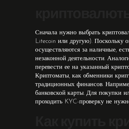
криптовалюты
Сначала нужно выбрать криптовалю
Litecoin или другую). Поскольку
осуществляются за наличные, ест
незаконной деятельности. Анало
перевести ее на указанный крипт
Криптоматы, как обменники крип
традиционных финансов. Например
банковской карты. Для покупки 
проходить KYC-проверку не нужн
Как купить кр