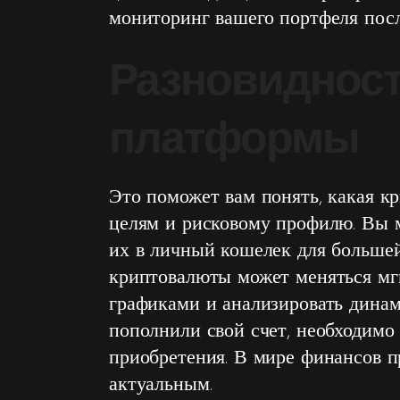
мониторинг вашего портфеля посл
Разновидност
платформы
Это поможет вам понять, какая 
целям и рисковому профилю. Вы м
их в личный кошелек для большей 
криптовалюты может меняться мгн
графиками и анализировать динам
пополнили свой счет, необходимо
приобретения. В мире финансов п
актуальным.