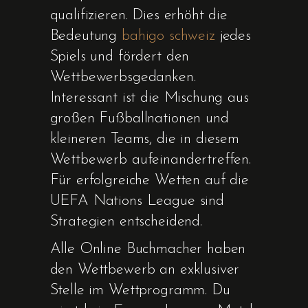
qualifizieren. Dies erhöht die
Bedeutung
bahigo schweiz
jedes
Spiels und fördert den
Wettbewerbsgedanken.
Interessant ist die Mischung aus
großen Fußballnationen und
kleineren Teams, die in diesem
Wettbewerb aufeinandertreffen.
Für erfolgreiche Wetten auf die
UEFA Nations League sind
Strategien entscheidend.
Alle Online Buchmacher haben
den Wettbewerb an exklusiver
Stelle im Wettprogramm. Du