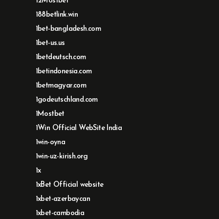
12Mostbet
188betlink.win
1bet-bangladesh.com
1bet-us.us
1betdeutsch.com
1betindonesia.com
1betmagyar.com
1godeutschland.com
1Mostbet
1Win Official WebSite India
1win-oyna
1win-uz-kirish.org
1x
1xBet Official website
1xbet-azerbaycan
1xbet-cambodia