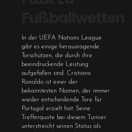
Fußballwetten
In der UEFA Nations League
gibt es einige herausragende
Torschützen, die durch ihre
beeindruckende Leistung
aufgefallen sind. Cristiano
Ronaldo ist einer der
bekanntesten Namen, der immer
wieder entscheidende Tore für
Portugal erzielt hat. Seine
Trefferquote bei diesem Turnier
unterstreicht seinen Status als