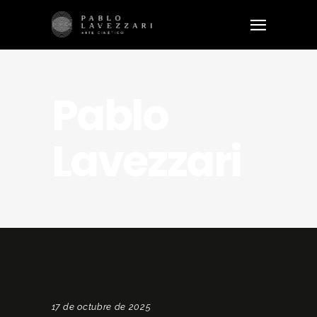
Pablo
Lavezzari
17 de octubre de 2025