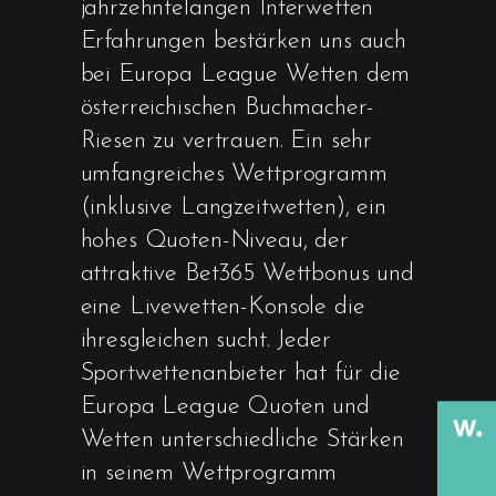
jahrzehntelangen Interwetten
Erfahrungen bestärken uns auch
bei Europa League Wetten dem
österreichischen Buchmacher-
Riesen zu vertrauen. Ein sehr
umfangreiches Wettprogramm
(inklusive Langzeitwetten), ein
hohes Quoten-Niveau, der
attraktive Bet365 Wettbonus und
eine Livewetten-Konsole die
ihresgleichen sucht. Jeder
Sportwettenanbieter hat für die
Europa League Quoten und
Wetten unterschiedliche Stärken
in seinem Wettprogramm