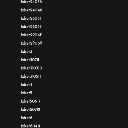
1xbet24036
1xbet24046
1xbet26031
1xbet26037
1xbet290411
1xbet29069
1xbet3
1xbet30711
1xbet310310
1xbet310511
1xbet4
1xbet5
1xbet50617
1xbet50712
1xbet6
1xbet60411