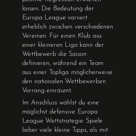
lassen. Die Bedeutung der
Europa League variiert
erheblich zwischen verschiedenen
Vereinen. Für einen Klub aus
einer kleineren Liga kann der
Wettbewerb die Saison
definieren, während ein Team
aus einer Topliga möglicherweise
den nationalen Wettbewerben
Vorrang einräumt.
Im Anschluss wählst du eine
möglichst defensive Europa
League Wettstrategie. Spiele
lieber viele kleine Tipps, als mit