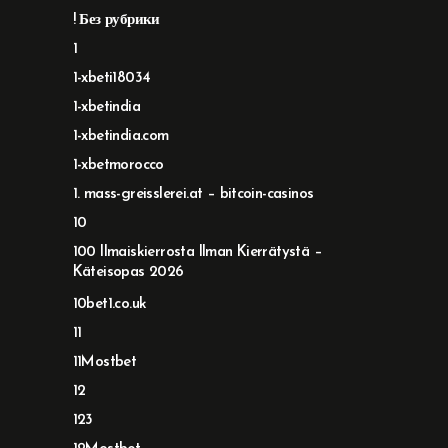
! Без рубрики
1
1-xbeti18034
1-xbetindia
1-xbetindia.com
1-xbetmorocco
1. mass-greisslerei.at – bitcoin-casinos
10
100 Ilmaiskierrosta Ilman Kierrätystä –
Käteisopas 2026
10bet1.co.uk
11
11Mostbet
12
123