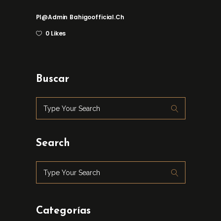
Pl@admin
Bahigoofficial.ch
0 Likes
Buscar
Search
Categorías