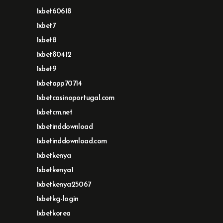
1xbet60618
1xbet7
1xbet8
1xbet80412
1xbet9
1xbetapp70714
1xbetcasinoportugal.com
1xbetcm.net
1xbetinddownload
1xbetinddownload.com
1xbetkenya
1xbetkenya1
1xbetkenya25067
1xbetkg-login
1xbetkorea