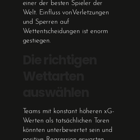
einer der besten Spieler der
Welt. Einfluss vonVerletzungen
und Sperren auf
Wettentscheidungen ist enorm
gestiegen.
Die richtigen
Wettarten
auswählen
Teams mit konstant höheren xG-
Werten als tatsächlichen Toren
könnten unterbewertet sein und
positive Regression erwarten