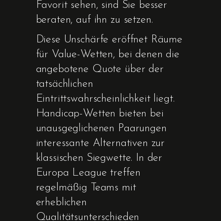
Favorit sehen, sind Sie besser
beraten, auf ihn zu setzen.
Diese Unschärfe eröffnet Räume
für Value-Wetten, bei denen die
angebotene Quote über der
tatsächlichen
Eintrittswahrscheinlichkeit liegt.
Handicap-Wetten bieten bei
unausgeglichenen Paarungen
interessante Alternativen zur
klassischen Siegwette. In der
Europa League treffen
regelmäßig Teams mit
erheblichen
Qualitätsunterschieden