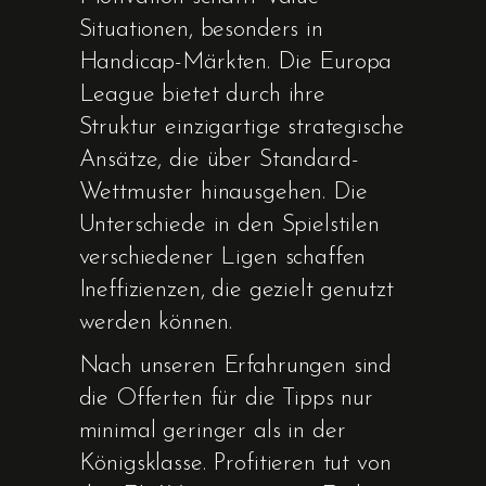
Situationen, besonders in
Handicap-Märkten. Die Europa
League bietet durch ihre
Struktur einzigartige strategische
Ansätze, die über Standard-
Wettmuster hinausgehen. Die
Unterschiede in den Spielstilen
verschiedener Ligen schaffen
Ineffizienzen, die gezielt genutzt
werden können.
Nach unseren Erfahrungen sind
die Offerten für die Tipps nur
minimal geringer als in der
Königsklasse. Profitieren tut von