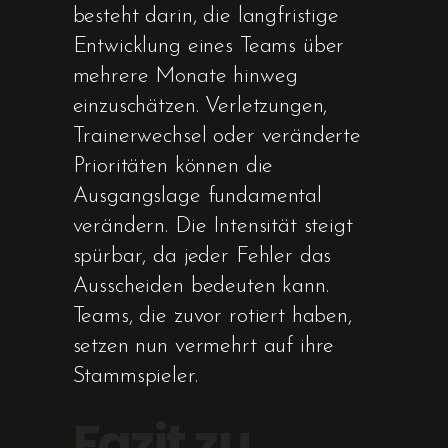
besteht darin, die langfristige
Entwicklung eines Teams über
mehrere Monate hinweg
einzuschätzen. Verletzungen,
Trainerwechsel oder veränderte
Prioritäten können die
Ausgangslage fundamental
verändern. Die Intensität steigt
spürbar, da jeder Fehler das
Ausscheiden bedeuten kann.
Teams, die zuvor rotiert haben,
setzen nun vermehrt auf ihre
Stammspieler.
Fazit zu