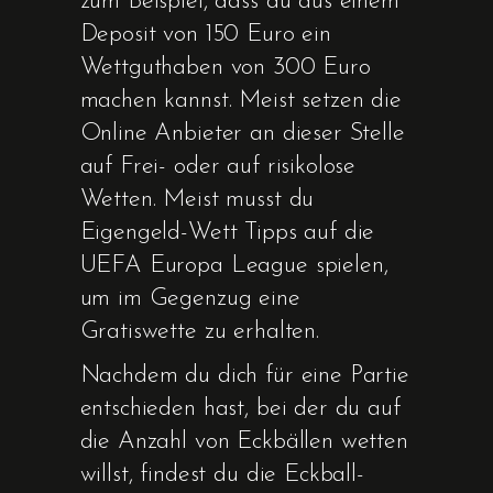
zum Beispiel, dass du aus einem
Deposit von 150 Euro ein
Wettguthaben von 300 Euro
machen kannst. Meist setzen die
Online Anbieter an dieser Stelle
auf Frei- oder auf risikolose
Wetten. Meist musst du
Eigengeld-Wett Tipps auf die
UEFA Europa League spielen,
um im Gegenzug eine
Gratiswette zu erhalten.
Nachdem du dich für eine Partie
entschieden hast, bei der du auf
die Anzahl von Eckbällen wetten
willst, findest du die Eckball-