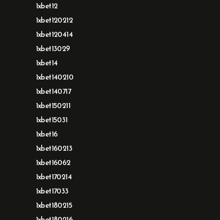
1xbet13029
1xbet14
1xbet140210
1xbet140717
1xbet150211
1xbet15031
1xbet16
1xbet160213
1xbet16062
1xbet170214
1xbet17033
1xbet180215
1xbet180216
1xbet18063
1xbet180718