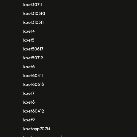
1xbet4
1xbet5
1xbet50617
1xbet50712
1xbet6
1xbet60411
1xbet60618
1xbet7
1xbet8
1xbet80412
1xbet9
1xbetapp70714
1xbetcasinoportugal.com
1xbetcm.net
1xbetinddownload