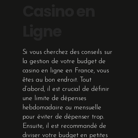
Ligne
Si vous cherchez des conseils sur
la gestion de votre budget de
casino en ligne en France, vous
êtes au bon endroit. Tout
d’abord, il est crucial de définir
une limite de dépenses
hebdomadaire ou mensuelle
pour éviter de dépenser trop.
Ensuite, il est recommandé de
diviser votre budget en petites
mises pour que votre bankroll
dure plus longtemps. N’oubliez