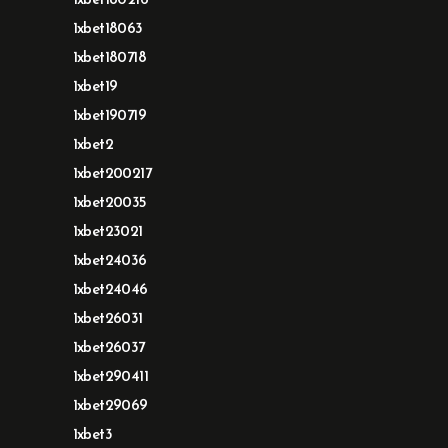
1xbet19
1xbet190719
1xbet2
1xbet200217
1xbet20035
1xbet23021
1xbet24036
1xbet24046
1xbet26031
1xbet26037
1xbet290411
1xbet29069
1xbet3
1xbet30711
1xbet310310
1xbet310511