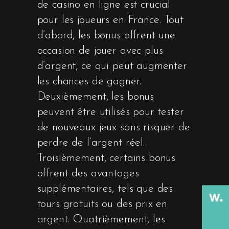
occasion de jouer avec plus
d’argent, ce qui peut augmenter
les chances de gagner.
Deuxièmement, les bonus
peuvent être utilisés pour tester
de nouveaux jeux sans risquer de
perdre de l’argent réel.
Troisièmement, certains bonus
offrent des avantages
supplémentaires, tels que des
tours gratuits ou des prix en
argent. Quatrièmement, les
bonus peuvent aider les joueurs
à maximiser leur temps de jeu et
à étirer leur bankroll. Enfin, les