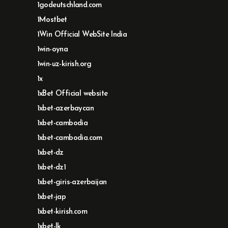
1win-oyna
1win-uz-kirish.org
1x
1xBet Official website
1xbet-azerbaycan
1xbet-cambodia
1xbet-cambodia.com
1xbet-dz
1xbet-dz1
1xbet-giris-azerbaijan
1xbet-jap
1xbet-kirish.com
1xbet-lk
1xbet-lk1
1xbet-mal