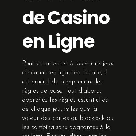
de Casino
en Ligne
Pour commencer à jouer aux jeux
de casino en ligne en France, il
est crucial de comprendre les
règles de base. Tout d’abord,
apprenez les règles essentielles
de chaque jeu, telles que la
valeur des cartes au blackjack ou
les combinaisons gagnantes à la