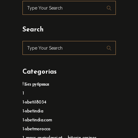
Search
Categorías
! Без рубрики
1
1-xbeti18034
1-xbetindia
1-xbetindia.com
1-xbetmorocco
1. mass-greisslerei.at – bitcoin-casinos
10
100 Ilmaiskierrosta Ilman Kierrätystä –