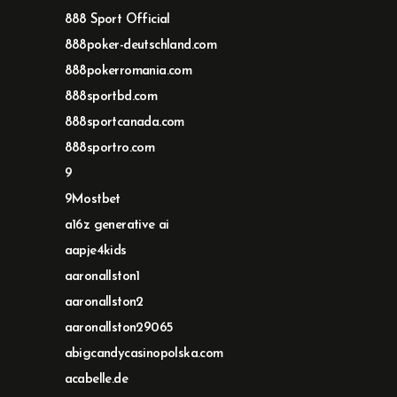
888pokerromania.com
888sportbd.com
888sportcanada.com
888sportro.com
9
9Mostbet
a16z generative ai
aapje4kids
aaronallston1
aaronallston2
aaronallston29065
abigcandycasinopolska.com
acabelle.de
adam-bradford
admiralbetaustria.com
adobe generative ai 2