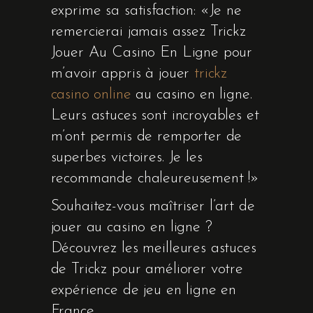
m’avoir appris à jouer
trickz
casino online
au casino en ligne.
Leurs astuces sont incroyables et
m’ont permis de remporter de
superbes victoires. Je les
recommande chaleureusement !»
Souhaitez-vous maîtriser l’art de
jouer au casino en ligne ?
Découvrez les meilleures astuces
de Trickz pour améliorer votre
expérience de jeu en ligne en
France.
Quels sont les jeux de casino en
ligne les plus populaires en