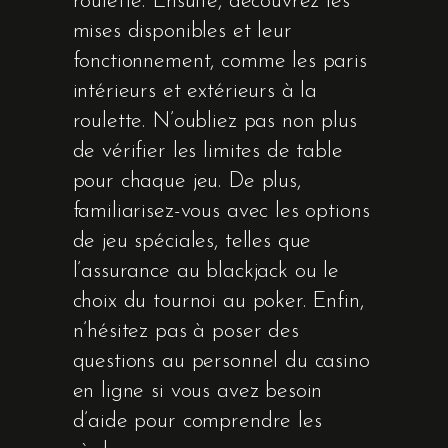
roulette. Ensuite, découvrez les
mises disponibles et leur
fonctionnement, comme les paris
intérieurs et extérieurs à la
roulette. N’oubliez pas non plus
de vérifier les limites de table
pour chaque jeu. De plus,
familiarisez-vous avec les options
de jeu spéciales, telles que
l’assurance au blackjack ou le
choix du tournoi au poker. Enfin,
n’hésitez pas à poser des
questions au personnel du casino
en ligne si vous avez besoin
d’aide pour comprendre les