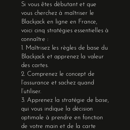
Si vous êtes débutant et que
vous cherchez à maîtriser le
Blackjack en ligne en France,
voici cinq stratégies essentielles à
connaître :
1. Maîtrisez les règles de base du
Blackjack et apprenez la valeur
des cartes.
2. Comprenez le concept de
l’assurance et sachez quand
l’utiliser.
3. Apprenez la stratégie de base,
qui vous indique la décision
optimale à prendre en fonction
de votre main et de la carte