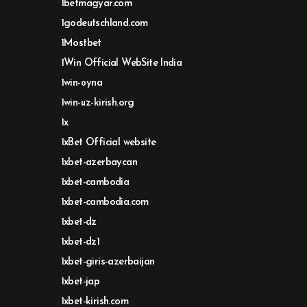
1betmagyar.com
1godeutschland.com
1Mostbet
1Win Official WebSite India
1win-oyna
1win-uz-kirish.org
1x
1xBet Official website
1xbet-azerbaycan
1xbet-cambodia
1xbet-cambodia.com
1xbet-dz
1xbet-dz1
1xbet-giris-azerbaijan
1xbet-jap
1xbet-kirish.com