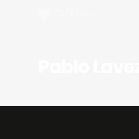
Pablo Lavez