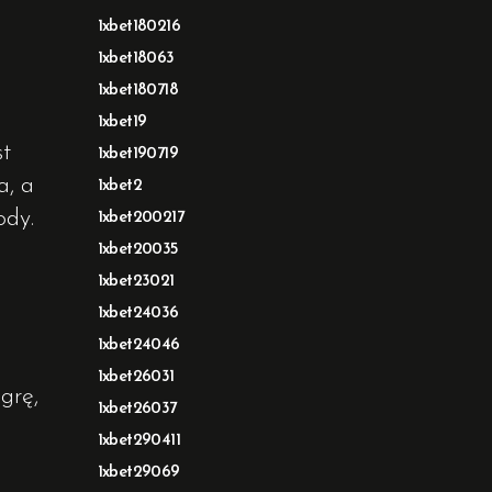
1xbet180216
1xbet18063
1xbet180718
1xbet19
st
1xbet190719
a, a
1xbet2
ody.
1xbet200217
1xbet20035
1xbet23021
1xbet24036
1xbet24046
1xbet26031
grę,
1xbet26037
1xbet290411
1xbet29069