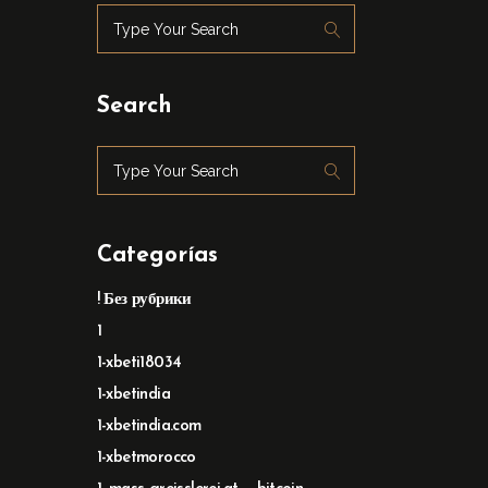
Search
Categorías
! Без рубрики
1
1-xbeti18034
1-xbetindia
1-xbetindia.com
1-xbetmorocco