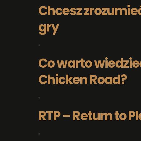
Chcesz zrozumieć
gry
Co warto wiedzieć
Chicken Road?
RTP – Return to P