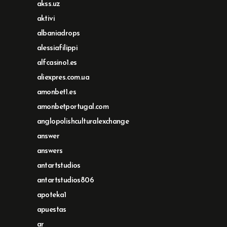
akss.uz
aktivi
albaniadrops
alessiafilippi
alfcasino1.es
aliexpres.com.ua
amonbet1.es
amonbetportugal.com
anglopolishculturalexchange
answer
answers
antartstudios
antartstudios806
apoteka1
apuestas
ar