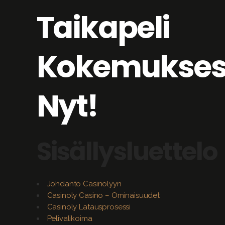
Taikapeli
Kokemukses
Nyt!
Sisällysluettelo
Johdanto Casinolyyn
Casinoly Casino – Ominaisuudet
Casinoly Latausprosessi
Pelivalikoima