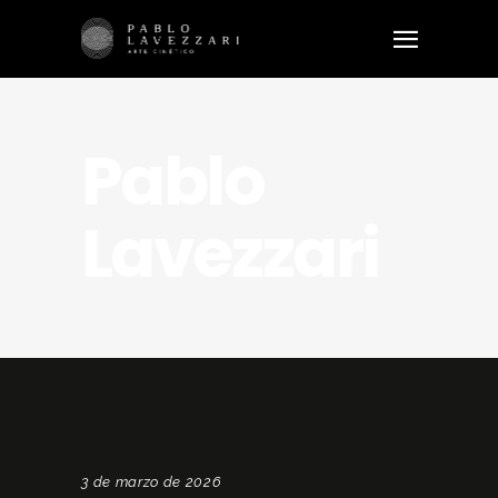
Pablo
Lavezzari
3 de marzo de 2026