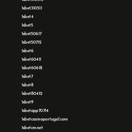
1xbet310511
1xbet4
1xbet5
1xbet50617
1xbet50712
1xbet6
1xbet60411
1xbet60618
1xbet7
1xbet8
1xbet80412
1xbet9
1xbetapp70714
1xbetcasinoportugal.com
1xbetcm.net