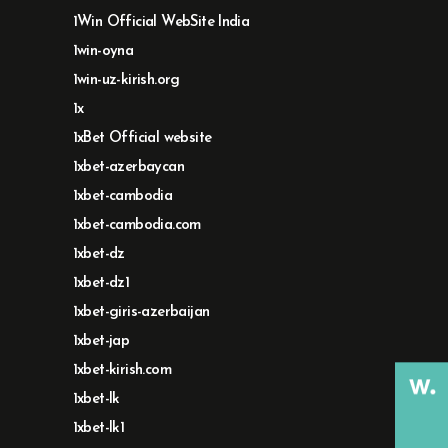
1Win Official WebSite India
1win-oyna
1win-uz-kirish.org
1x
1xBet Official website
1xbet-azerbaycan
1xbet-cambodia
1xbet-cambodia.com
1xbet-dz
1xbet-dz1
1xbet-giris-azerbaijan
1xbet-jap
1xbet-kirish.com
1xbet-lk
1xbet-lk1