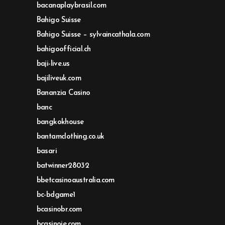
bacanaplaybrasil.com
Bahigo Suisse
Bahigo Suisse – sylvaincathala.com
bahigoofficial.ch
baji-live.us
bajiliveuk.com
Bananzia Casino
banc
bangkokhouse
bantamclothing.co.uk
basari
batwinner28032
bbetcasinoaustralia.com
bc-bdgame1
bcasinobr.com
bcasinoie.com