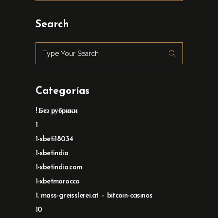
Search
Categorías
! Без рубрики
1
1-xbeti18034
1-xbetindia
1-xbetindia.com
1-xbetmorocco
1. mass-greisslerei.at – bitcoin-casinos
10