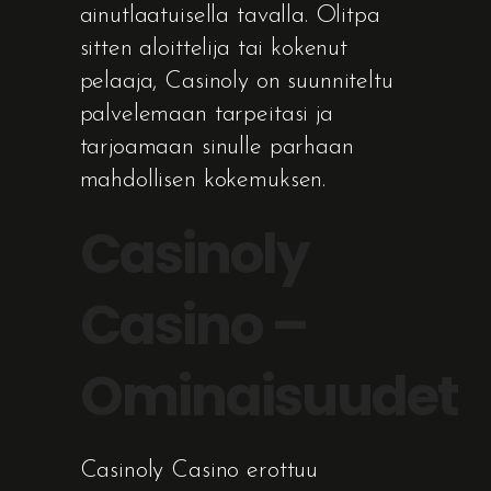
ainutlaatuisella tavalla. Olitpa
sitten aloittelija tai kokenut
pelaaja, Casinoly on suunniteltu
palvelemaan tarpeitasi ja
tarjoamaan sinulle parhaan
mahdollisen kokemuksen.
Casinoly
Casino –
Ominaisuudet
Casinoly Casino erottuu