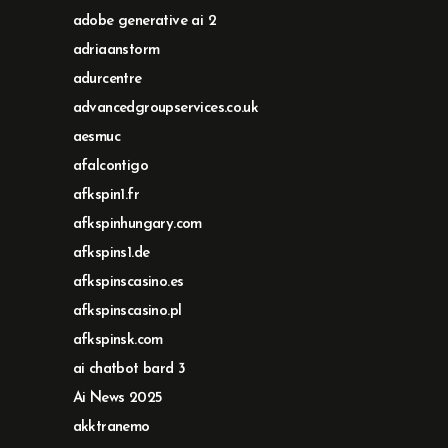
adobe generative ai 2
adriaanstorm
adurcentre
advancedgroupservices.co.uk
aesmuc
afalcontigo
afkspin1.fr
afkspinhungary.com
afkspins1.de
afkspinscasino.es
afkspinscasino.pl
afkspinsk.com
ai chatbot bard 3
Ai News 2025
akktranemo