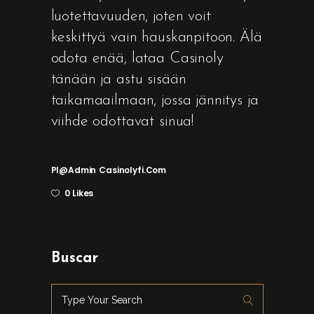
luotettavuuden, joten voit
keskittyä vain hauskanpitoon. Älä
odota enää, lataa Casinoly
tänään ja astu sisään
taikamaailmaan, jossa jännitys ja
viihde odottavat sinua!
Pl@admin
Casinolyfi.com
0 Likes
Buscar