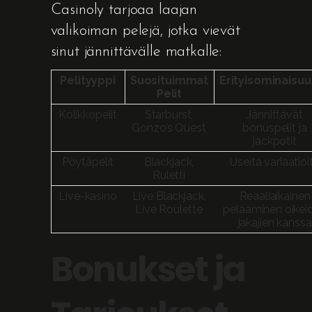
Casinoly tarjoaa laajan
valikoiman pelejä, jotka vievät
sinut jännittävälle matkalle:
Pelityyppi
Suosituimmat
Erityisominaisu
Pelit
Kolikkopelit
Starburst,
Jännittävät
Gonzo’s Quest
bonuspelit ja
jackpotit
Pöytäpelit
Blackjack,
Useita variaatioi
Ruletti
Live-kasino
Live Blackjack,
Reaaliaikainen
Live Roulette
pelaaminen oikei
jakajien kanssa
Bonukset ja