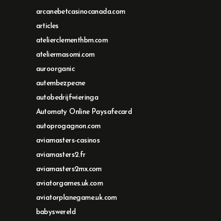
arcanebetcasinocanada.com
articles
atelierclementhbm.com
ateliermasomi.com
auroorganic
autembezpecne
autobedrijfwieringa
Automaty Online Paysafecard
autoprogagnon.com
aviamasters-casinos
aviamasters2.fr
aviamasters2mx.com
aviatorgames.uk.com
aviatorplanegame.uk.com
babyswereld