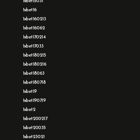
1xbet15031
1xbet16
1xbet160213
1xbet16062
1xbet170214
1xbet17033
1xbet180215
1xbet180216
1xbet18063
1xbet180718
1xbet19
1xbet190719
1xbet2
1xbet200217
1xbet20035
1xbet23021