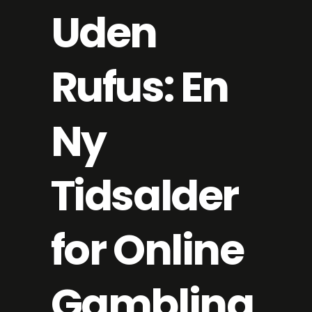
Uden
Rufus: En
Ny
Tidsalder
for Online
Gambling