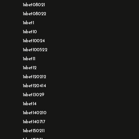
1xbet08021
1xbet08022
1xbet1
1xbet10
1xbet10024
1xbet100522
1xbet11
1xbet12
1xbet120212
1xbet120414
1xbet13029
1xbet14
1xbet140210
1xbet140717
1xbet150211