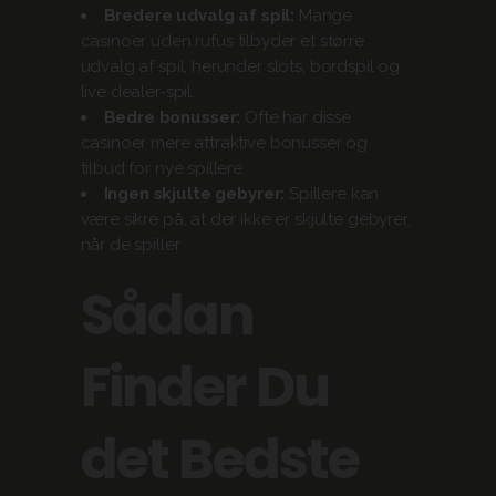
Bredere udvalg af spil:
Mange
casinoer uden rufus tilbyder et større
udvalg af spil, herunder slots, bordspil og
live dealer-spil.
Bedre bonusser:
Ofte har disse
casinoer mere attraktive bonusser og
tilbud for nye spillere.
Ingen skjulte gebyrer:
Spillere kan
være sikre på, at der ikke er skjulte gebyrer,
når de spiller.
Sådan
Finder Du
det Bedste