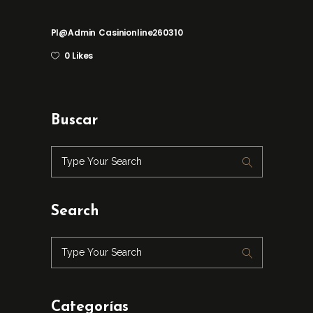
Pl@admin
Casinionline260310
0 Likes
Buscar
Search
Categorías