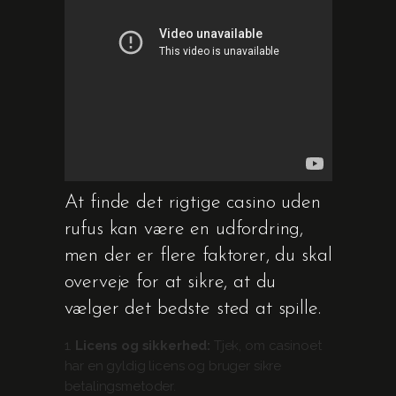
At finde det rigtige casino uden
rufus kan være en udfordring,
men der er flere faktorer, du skal
overveje for at sikre, at du
vælger det bedste sted at spille.
Licens og sikkerhed:
Tjek, om casinoet
har en gyldig licens og bruger sikre
betalingsmetoder.