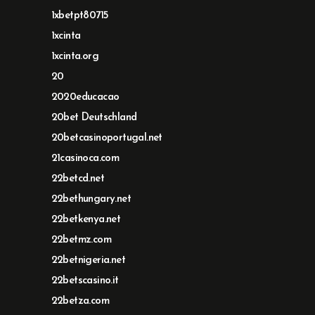
1xbetpt80715
1xcinta
1xcinta.org
20
2020educacao
20bet Deutschland
20betcasinoportugal.net
21casinoca.com
22betcd.net
22bethungary.net
22betkenya.net
22betmz.com
22betnigeria.net
22betscasino.it
22betza.com