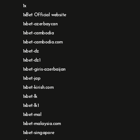
1x
1xBet Official website
1xbet-azerbaycan
1xbet-cambodia
1xbet-cambodia.com
1xbet-dz
1xbet-dz1
1xbet-giris-azerbaijan
1xbet-jap
1xbet-kirish.com
1xbet-lk
1xbet-lk1
1xbet-mal
1xbet-malaysia.com
1xbet-singapore