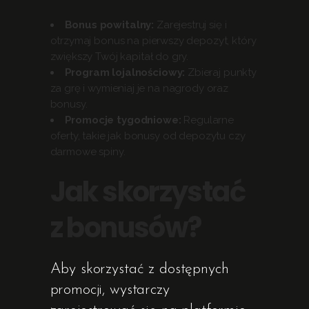
Bonus powitalny:
Zarejestruj się i
otrzymaj bonus na pierwszy depozyt, który
zwiększy Twój kapitał do gry.
Program lojalnościowy:
Zbieraj punkty
za grę i wymieniaj je na nagrody oraz
bonusy.
Promocje tygodniowe:
Regularne
oferty, takie jak bonusy od depozytu czy
darmowe spiny.
Jak skorzystać
z bonusów?
Aby skorzystać z dostępnych
promocji, wystarczy