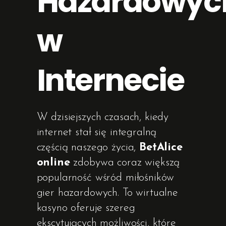
Hazardowyc
w
Internecie
W dzisiejszych czasach, kiedy
internet stał się integralną
częścią naszego życia,
BetAlice
online
zdobywa coraz większą
popularność wśród miłośników
gier hazardowych. To wirtualne
kasyno oferuje szereg
ekscytujących możliwości, które