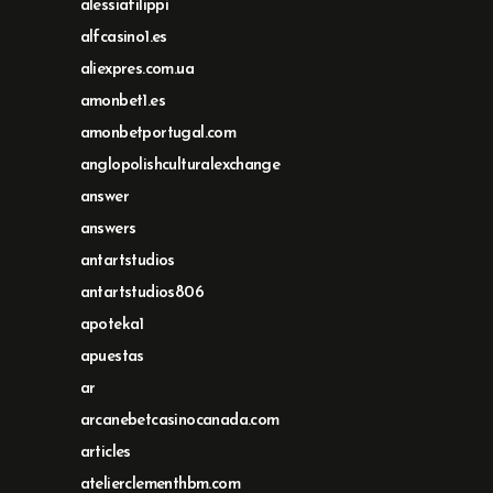
alessiafilippi
alfcasino1.es
aliexpres.com.ua
amonbet1.es
amonbetportugal.com
anglopolishculturalexchange
answer
answers
antartstudios
antartstudios806
apoteka1
apuestas
ar
arcanebetcasinocanada.com
articles
atelierclementhbm.com