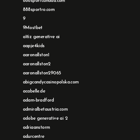
888sportcanada.com
888sportro.com
9
9Mostbet
a16z generative ai
aapje4kids
aaronallston1
aaronallston2
aaronallston29065
abigcandycasinopolska.com
acabelle.de
adam-bradford
admiralbetaustria.com
adobe generative ai 2
adriaanstorm
adurcentre