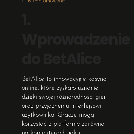
6. Podsumowanie
1.
Wprowadzenie
do BetAlice
BetAlice to innowacyjne kasyno
online, które zyskało uznanie
dzięki swojej różnorodności gier
oraz przyjaznemu interfejsowi
użytkownika. Gracze mogą
korzystać z platformy zarówno
na komputerach, jak i