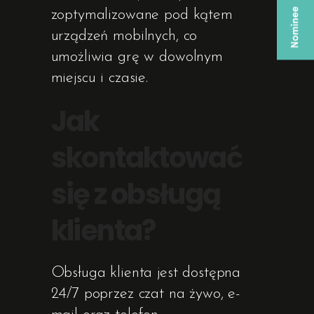
zoptymalizowane pod kątem
urządzeń mobilnych, co
umożliwia grę w dowolnym
miejscu i czasie.
Jak
skontaktować
się z obsługą
klienta?
Obsługa klienta jest dostępna
24/7 poprzez czat na żywo, e-