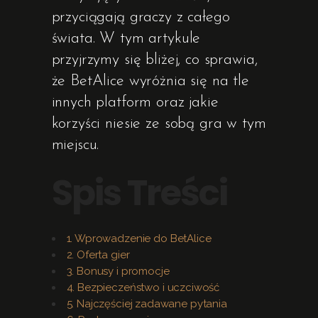
przyciągają graczy z całego
świata. W tym artykule
przyjrzymy się bliżej, co sprawia,
że BetAlice wyróżnia się na tle
innych platform oraz jakie
korzyści niesie ze sobą gra w tym
miejscu.
Spis Treści
1. Wprowadzenie do BetAlice
2. Oferta gier
3. Bonusy i promocje
4. Bezpieczeństwo i uczciwość
5. Najczęściej zadawane pytania