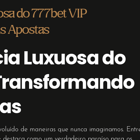
osa do 777bet VIP
s Apostas
cia Luxuosa do
 Transformando
tas
voluído de maneiras que nunca imaginamos. Entr
 destaca como um verdadeiro paraíso para os