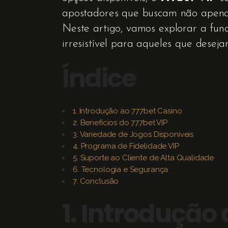
apostadores que buscam não apenas
Neste artigo, vamos explorar a fun
irresistível para aqueles que dese
Índice
1. Introdução ao 777bet Casino
2. Benefícios do 777bet VIP
3. Variedade de Jogos Disponíveis
4. Programa de Fidelidade VIP
5. Suporte ao Cliente de Alta Qualidade
6. Tecnologia e Segurança
7. Conclusão
1. Introdução