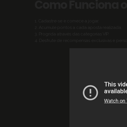
Como Funciona o
Cadastre-se e comece a jogar.
Acumule pontos a cada aposta realizada.
Progrida através das categorias VIP.
Desfrute de recompensas exclusivas e perso