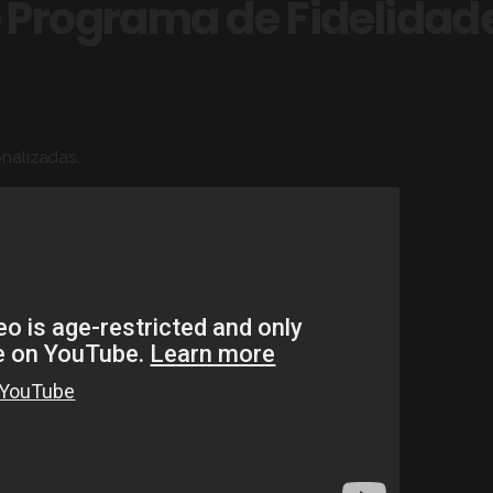
 Programa de Fidelidad
nalizadas.