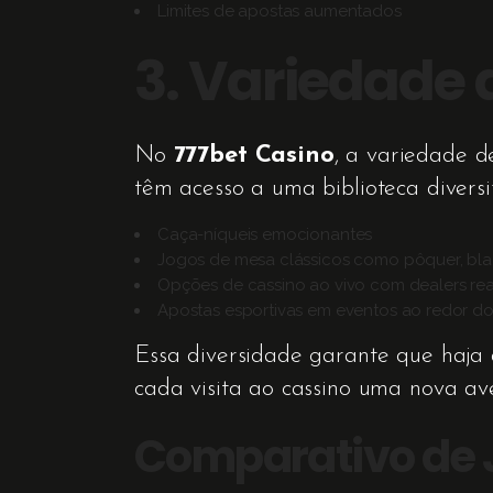
Limites de apostas aumentados
3. Variedade 
No
777bet Casino
, a variedade d
têm acesso a uma biblioteca diversif
Caça-níqueis emocionantes
Jogos de mesa clássicos como pôquer, blac
Opções de cassino ao vivo com dealers rea
Apostas esportivas em eventos ao redor 
Essa diversidade garante que haja 
cada visita ao cassino uma nova av
Comparativo de J