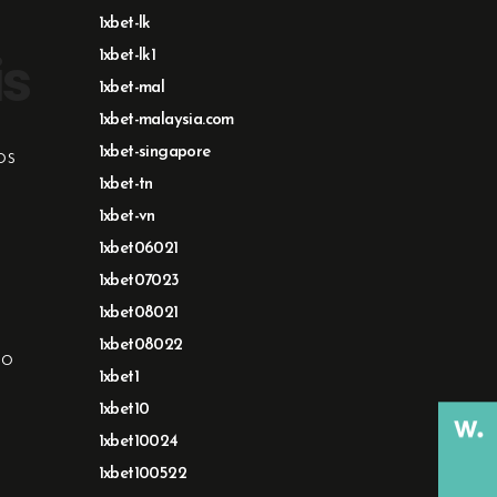
1xbet-lk
is
1xbet-lk1
1xbet-mal
1xbet-malaysia.com
os
1xbet-singapore
1xbet-tn
1xbet-vn
1xbet06021
1xbet07023
1xbet08021
1xbet08022
do
1xbet1
1xbet10
1xbet10024
1xbet100522