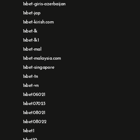
1xbet-giris-azerbaijan
1xbet-jap
1xbet-kirish.com
1xbet-lk
1xbet-lk1
1xbet-mal
1xbet-malaysia.com
1xbet-singapore
1xbet-tn
1xbet-vn
1xbet06021
1xbet07023
1xbet08021
1xbet08022
1xbet1