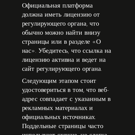
Официальная платформа
должна иметь лицензию от
регулирующего органа, что
обычно можно найти внизу
страницы или в разделе «О
нас». Убедитесь, что ссылка на
лицензию активна и ведет на
сайт регулирующего органа.
Следующим этапом стоит
удостовериться в том, что веб-
адрес совпадает с указанным в
рекламных материалах и
официальных источниках.
Поддельные страницы часто