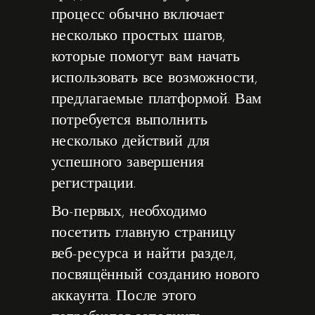
процесс обычно включает
несколько простых шагов,
которые помогут вам начать
использовать все возможности,
предлагаемые платформой. Вам
потребуется выполнить
несколько действий для
успешного завершения
регистрации.
Во-первых, необходимо
посетить главную страницу
веб-ресурса и найти раздел,
посвящённый созданию нового
аккаунта. После этого