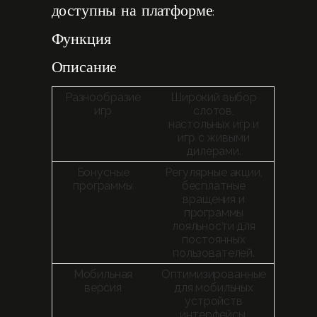
доступны на платформе:
Функция
Описание
Разнообразие
Широкий выбор
игр
слотов,
настольных игр и
игр с живыми
дилерами.
Бонусные
Регулярные акции,
программы
бесплатные
вращения и
программы
лояльности для
постоянных
пользователей.
Мобильная
Оптимизированные
версия
для мобильных
устройств
интерфейсы,