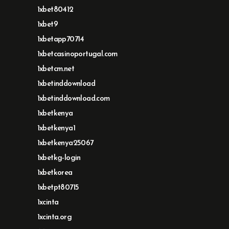
1xbet80412
1xbet9
1xbetapp70714
1xbetcasinoportugal.com
1xbetcm.net
1xbetinddownload
1xbetinddownload.com
1xbetkenya
1xbetkenya1
1xbetkenya25067
1xbetkg-login
1xbetkorea
1xbetpt80715
1xcinta
1xcinta.org