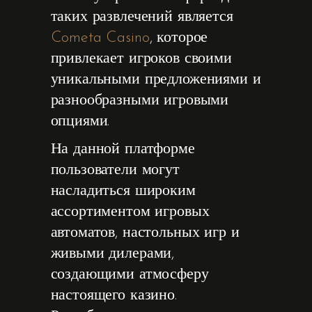
таких развлечений является
Cometa Casino
, которое
привлекает игроков своими
уникальными предложениями и
разнообразными игровыми
опциями.
На данной платформе
пользователи могут
насладиться широким
ассортиментом игровых
автоматов, настольных игр и
живыми дилерами,
создающими атмосферу
настоящего казино.