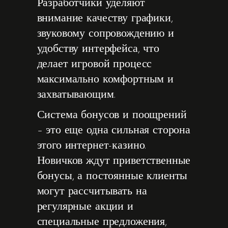
Разработчики уделяют
внимание качеству графики,
звуковому сопровождению и
удобству интерфейса, что
делает игровой процесс
максимально комфортным и
захватывающим.
Система бонусов и поощрений
– это еще одна сильная сторона
этого интернет-казино.
Новичков ждут приветственные
бонусы, а постоянные клиенты
могут рассчитывать на
регулярные акции и
специальные предложения,