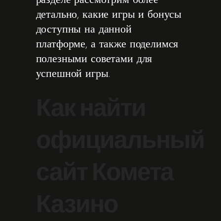
разделе рассмотрим более
детально, какие игры и бонусы
доступны на данной
платформе, а также поделимся
полезными советами для
успешной игры.
Как найти
официальный
сайт Комета
Казино