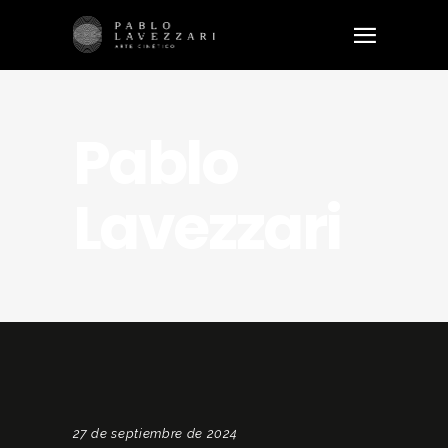
Pablo
Lavezzari
27 de septiembre de 2024