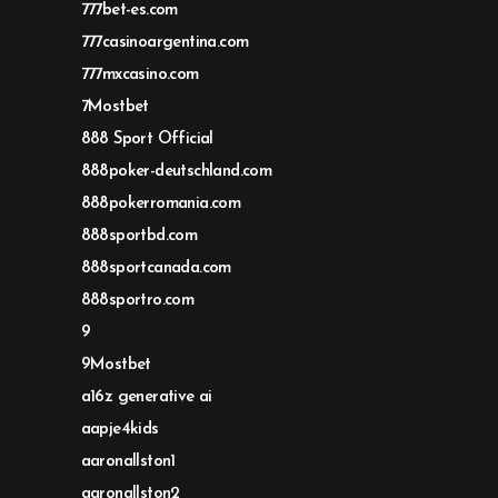
777bet-es.com
777casinoargentina.com
777mxcasino.com
7Mostbet
888 Sport Official
888poker-deutschland.com
888pokerromania.com
888sportbd.com
888sportcanada.com
888sportro.com
9
9Mostbet
a16z generative ai
aapje4kids
aaronallston1
aaronallston2