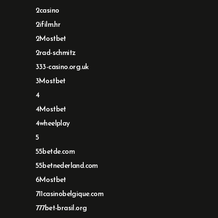
2casino
2ifilm.hr
2Mostbet
2rad-schmitz
333-casino.org.uk
3Mostbet
4
4Mostbet
4wheelplay
5
55betde.com
55betnederland.com
6Mostbet
711casinobelgique.com
777bet-brasil.org