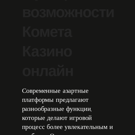
возможности
Комета
Казино
онлайн
Современные азартные
платформы предлагают
разнообразные функции,
которые делают игровой
процесс более увлекательным и