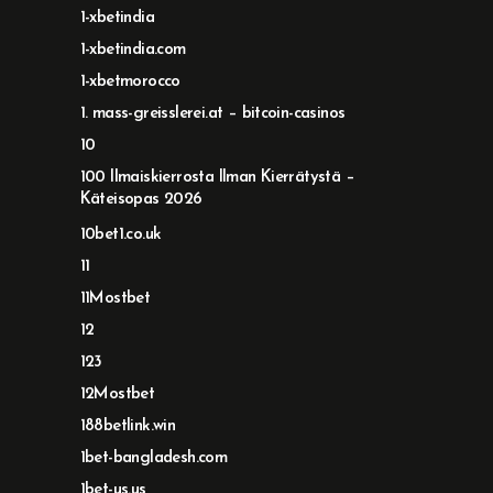
1-xbetindia
1-xbetindia.com
1-xbetmorocco
1. mass-greisslerei.at – bitcoin-casinos
10
100 Ilmaiskierrosta Ilman Kierrätystä –
Käteisopas 2026
10bet1.co.uk
11
11Mostbet
12
123
12Mostbet
188betlink.win
1bet-bangladesh.com
1bet-us.us