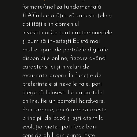
formareAnaliza fundamentală
(FA)Îmbunătățiți-vă cunoștințele și
abilitățile în domeniul
investițiilor.Ce sunt criptomonedele
și cum să investești Există mai
multe tipuri de portofele digitale
disponibile online, fiecare având
caracteristici și niveluri de
securitate proprii. În funcție de
preferințele și nevoile tale, poți
alege să folosești fie un portofel
online, fie un portofel hardware.
Prin urmare, dacă urmezi aceste
principii de bază și ești atent la
evoluția pieței, poți face bani
considerabili din cripto. Este