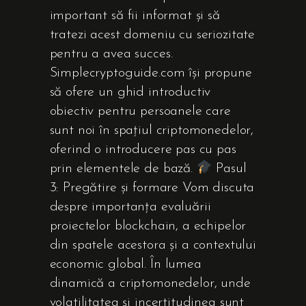
important să fii informat și să
tratezi acest domeniu cu seriozitate
pentru a avea succes.
Simplecryptoguide.com își propune
să ofere un ghid introductiv
obiectiv pentru persoanele care
sunt noi în spațiul criptomonedelor,
oferind o introducere pas cu pas
prin elementele de bază.
Pasul
3: Pregătire și formare Vom discuta
despre importanța evaluării
proiectelor blockchain, a echipelor
din spatele acestora și a contextului
economic global. În lumea
dinamică a criptomonedelor, unde
volatilitatea și incertitudinea sunt