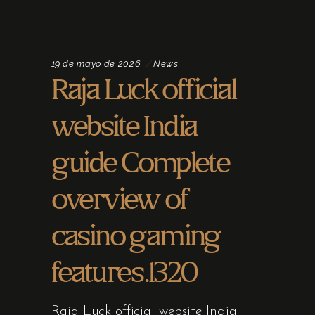
19 de mayo de 2026
News
Raja Luck official
website India
guide Complete
overview of
casino gaming
features.1320
Raja Luck official website India