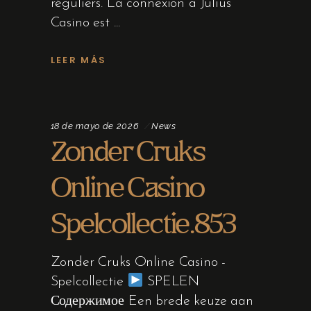
réguliers. La connexion à Julius
Casino est
LEER MÁS
18 de mayo de 2026
News
Zonder Cruks
Online Casino
Spelcollectie.853
Zonder Cruks Online Casino -
Spelcollectie
SPELEN
Содержимое Een brede keuze aan