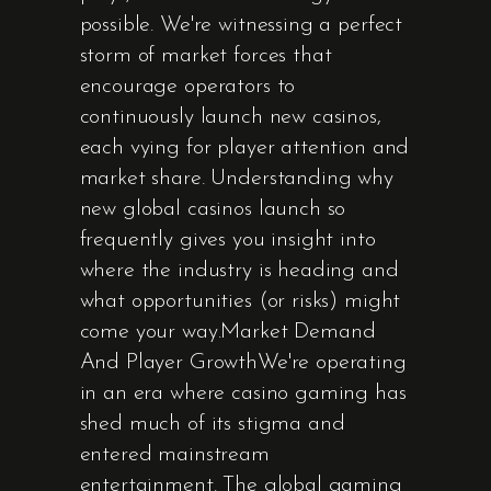
possible. We're witnessing a perfect
storm of market forces that
encourage operators to
continuously launch new casinos,
each vying for player attention and
market share. Understanding why
new global casinos launch so
frequently gives you insight into
where the industry is heading and
what opportunities (or risks) might
come your way.Market Demand
And Player GrowthWe're operating
in an era where casino gaming has
shed much of its stigma and
entered mainstream
entertainment. The global gaming