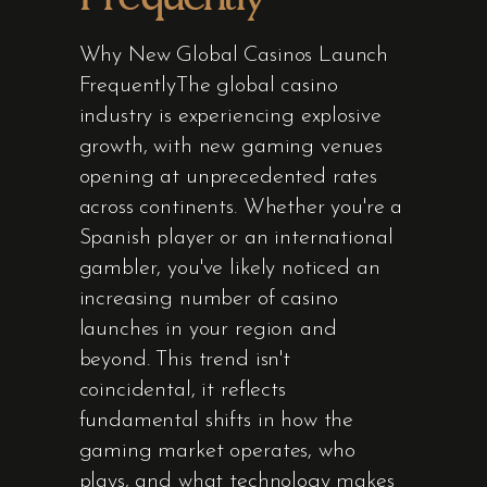
Why New Global Casinos Launch
FrequentlyThe global casino
industry is experiencing explosive
growth, with new gaming venues
opening at unprecedented rates
across continents. Whether you're a
Spanish player or an international
gambler, you've likely noticed an
increasing number of casino
launches in your region and
beyond. This trend isn't
coincidental, it reflects
fundamental shifts in how the
gaming market operates, who
plays, and what technology makes