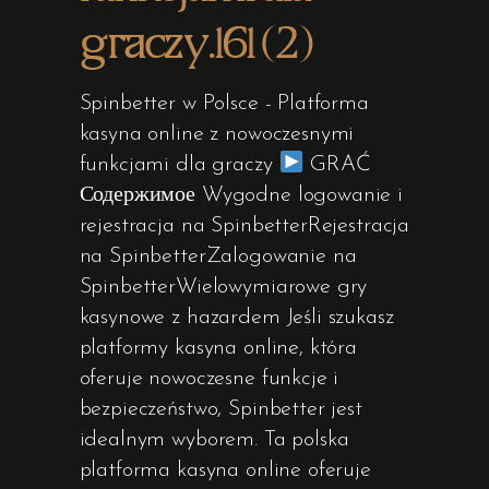
graczy.161 (2)
Spinbetter w Polsce - Platforma
kasyna online z nowoczesnymi
funkcjami dla graczy
GRAĆ
Содержимое Wygodne logowanie i
rejestracja na SpinbetterRejestracja
na SpinbetterZalogowanie na
SpinbetterWielowymiarowe gry
kasynowe z hazardem Jeśli szukasz
platformy kasyna online, która
oferuje nowoczesne funkcje i
bezpieczeństwo, Spinbetter jest
idealnym wyborem. Ta polska
platforma kasyna online oferuje