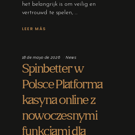
het belangrijk is om veilig en
vertrouwd te spelen,
LEER MÁS
18 de mayo de 2026
News
Spinbetter w
Polsce Platforma
kasyna online z
nowoczesnymi
funkcjami dla