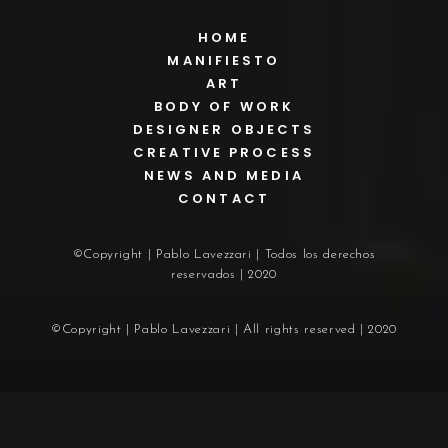
HOME
MANIFIESTO
ART
BODY OF WORK
DESIGNER OBJECTS
CREATIVE PROCESS
NEWS AND MEDIA
CONTACT
©Copyright | Pablo Lavezzari | Todos los derechos
reservados | 2020
©Copyright | Pablo Lavezzari | All rights reserved | 2020