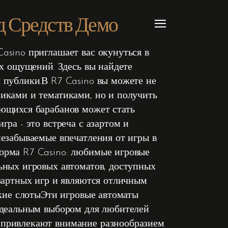
 Средств Демо
asino приглашает вас окунуться в
ых ощущений. Здесь вы найдете
 публики.В R7 Casino вы можете не
иками и тематиками, но и получить
ающихся барабанов может стать
ра - это встреча с азартом и
езабываемые впечатления от игры в
орма R7 Casino: любимые игровые
ьных игровых автоматов, доступных
зартных игр и являются отличным
ские слотыЭти игровые автоматы
 идеальным выбором для любителей
 привлекают внимание разнообразием