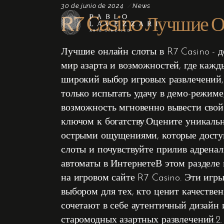
30 de junio de 2024
News
R7 Casino Лучшие О
Лучшие онлайн слоты в R7 Casino - 
мир азарта и возможностей, где кажд
широкий выбор игровых развлечений,
только испытать удачу в демо-режим
возможность мгновенно вывести свой
ключом к богатству.Оцените уникальн
острыми ощущениями, которые доступ
слоты и почувствуйте прилив адрена
автоматы в ИнтернетеВ этом разделе
на игровом сайте R7 Casino. Эти иг
выбором для тех, кто ценит качестве
сочетают в себе аутентичный дизайн
старомодных азартных развлечений.