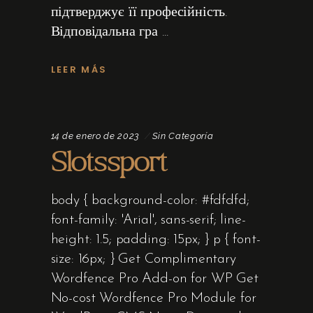
підтверджує її професійність.
Відповідальна гра
LEER MÁS
14 de enero de 2023
Sin Categoría
Slotssport
body { background-color: #fdfdfd;
font-family: 'Arial', sans-serif; line-
height: 1.5; padding: 15px; } p { font-
size: 16px; } Get Complimentary
Wordfence Pro Add-on for WP Get
No-cost Wordfence Pro Module for