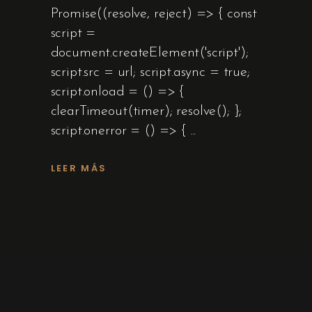
Promise((resolve, reject) => { const
script =
document.createElement('script');
script.src = url; script.async = true;
script.onload = () => {
clearTimeout(timer); resolve(); };
script.onerror = () => {
LEER MÁS