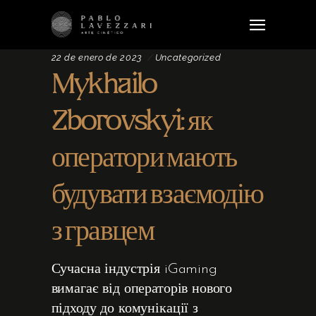
22 de enero de 2023
Uncategorized
Mykhailo
Zborovskyi: як
оператори мають
будувати взаємодію
з гравцем
Сучасна індустрія iGaming
вимагає від операторів нового
підходу до комунікації з