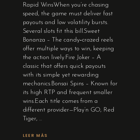
Rapid WinsWhen you’re chasing
speed, the game must deliver fast
payouts and low volatility bursts.
Several slots fit this bill.Sweet
Bonanza – The candy‑crazed reels
offer multiple ways to win, keeping
the action lively.Fire Joker – A
classic that offers quick payouts
with its simple yet rewarding
mechanics.Bonsai Spins – Known for
its high RTP and frequent smaller
wins.Each title comes from a
different provider—Play’n GO, Red
Tiger,
LEER MÁS