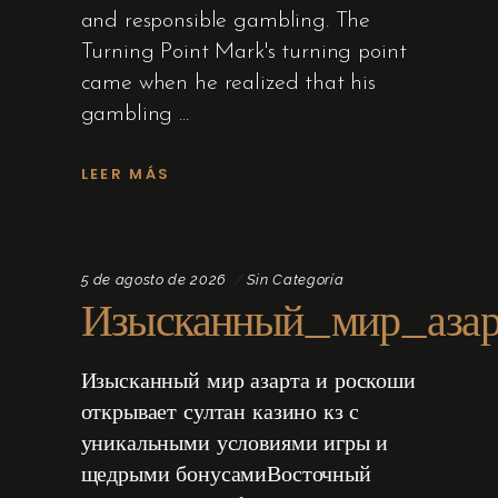
and responsible gambling. The
Turning Point Mark's turning point
came when he realized that his
gambling
LEER MÁS
5 de agosto de 2026
Sin Categoría
Изысканный_мир_азар
Изысканный мир азарта и роскоши
открывает султан казино кз с
уникальными условиями игры и
щедрыми бонусамиВосточный