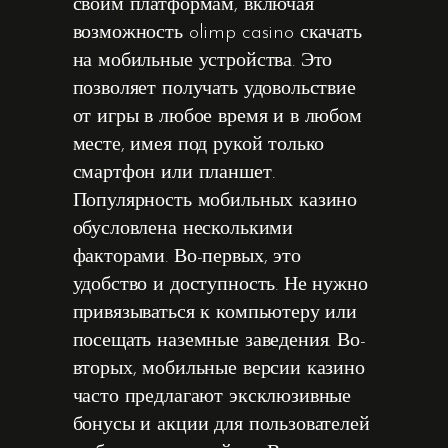
своим платформам, включая
возможность olimp casino скачать
на мобильные устройства. Это
позволяет получать удовольствие
от игры в любое время и в любом
месте, имея под рукой только
смартфон или планшет.
Популярность мобильных казино
обусловлена несколькими
факторами. Во-первых, это
удобство и доступность. Не нужно
привязываться к компьютеру или
посещать наземные заведения. Во-
вторых, мобильные версии казино
часто предлагают эксклюзивные
бонусы и акции для пользователей