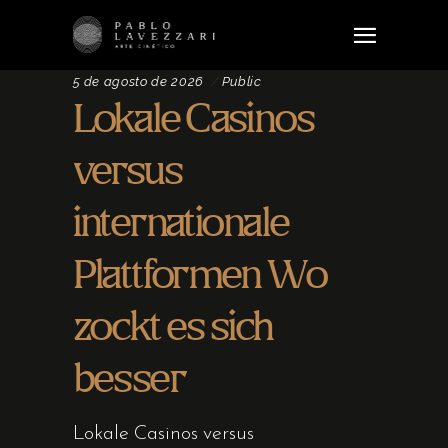
5 de agosto de 2026
Public
Lokale Casinos
versus
internationale
Plattformen Wo
zockt es sich
besser
Lokale Casinos versus