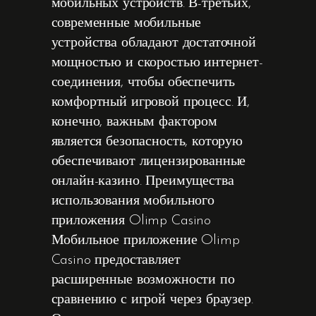
мобильных устройств. В-третьих,
современные мобильные
устройства обладают достаточной
мощностью и скоростью интернет-
соединения, чтобы обеспечить
комфортный игровой процесс. И,
конечно, важным фактором
является безопасность, которую
обеспечивают лицензированные
онлайн-казино. Преимущества
использования мобильного
приложения Olimp Casino
Мобильное приложение Olimp
Casino предоставляет
расширенные возможности по
сравнению с игрой через браузер.