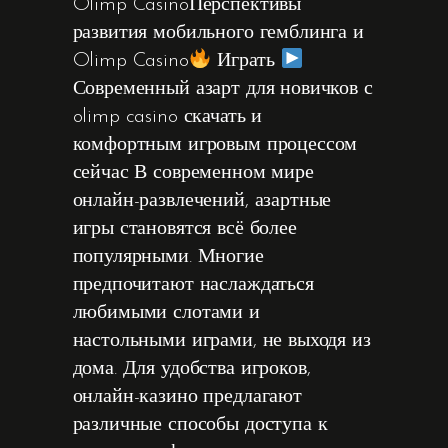
Olimp CasinoПерспективы
развития мобильного гемблинга и
Olimp Casino
Играть
Современный азарт для новичков с
olimp casino скачать и
комфортным игровым процессом
сейчас В современном мире
онлайн-развлечений, азартные
игры становятся всё более
популярными. Многие
предпочитают наслаждаться
любимыми слотами и
настольными играми, не выходя из
дома. Для удобства игроков,
онлайн-казино предлагают
различные способы доступа к