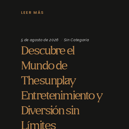
LEER MÁS
5 de agosto de 2026
Sin Categoría
Descubre el
Mundo de
Thesunplay
Entretenimiento y
Diversión sin
Límites