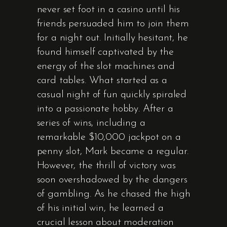
never set foot in a casino until his
friends persuaded him to join them
for a night out. Initially hesitant, he
found himself captivated by the
energy of the slot machines and
card tables. What started as a
casual night of fun quickly spiraled
into a passionate hobby. After a
series of wins, including a
remarkable $10,000 jackpot on a
penny slot, Mark became a regular.
However, the thrill of victory was
soon overshadowed by the dangers
of gambling. As he chased the high
of his initial win, he learned a
crucial lesson about moderation