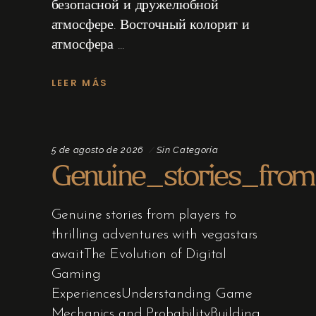
безопасной и дружелюбной
атмосфере. Восточный колорит и
атмосфера
LEER MÁS
5 de agosto de 2026
Sin Categoría
Genuine_stories_from
Genuine stories from players to
thrilling adventures with vegastars
awaitThe Evolution of Digital
Gaming
ExperiencesUnderstanding Game
Mechanics and ProbabilityBuilding