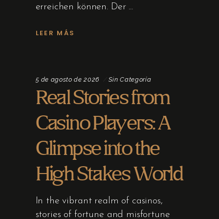
erreichen können. Der
LEER MÁS
5 de agosto de 2026
Sin Categoría
Real Stories from
Casino Players: A
Glimpse into the
High Stakes World
In the vibrant realm of casinos,
stories of fortune and misfortune