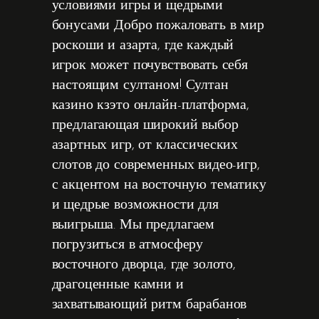
условиями игры и щедрыми
бонусами Добро пожаловать в мир
роскоши и азарта, где каждый
игрок может почувствовать себя
настоящим султаном! Султан
казино кзэто онлайн-платформа,
предлагающая широкий выбор
азартных игр, от классических
слотов до современных видео-игр,
с акцентом на восточную тематику
и щедрые возможности для
выигрыша. Мы предлагаем
погрузиться в атмосферу
восточного дворца, где золото,
драгоценные камни и
захватывающий ритм барабанов