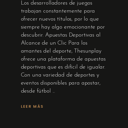
Los desarrolladores de juegos
trabajan constantemente para
ofrecer nuevos títulos, por lo que
siempre hay algo emocionante por
descubrir. Apuestas Deportivas al
Alcance de un Clic Para los
amantes del deporte, Thesunplay
ofrece una plataforma de apuestas
deportivas que es difícil de igualar.
Con una variedad de deportes y
eventos disponibles para apostar,
desde fútbol
LEER MÁS