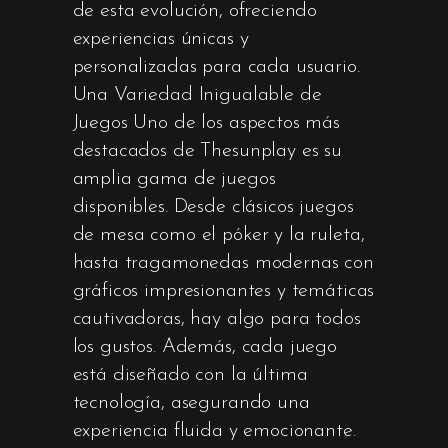
de esta evolución, ofreciendo
experiencias únicas y
personalizadas para cada usuario.
Una Variedad Inigualable de
Juegos Uno de los aspectos más
destacados de Thesunplay es su
amplia gama de juegos
disponibles. Desde clásicos juegos
de mesa como el póker y la ruleta,
hasta tragamonedas modernas con
gráficos impresionantes y temáticas
cautivadoras, hay algo para todos
los gustos. Además, cada juego
está diseñado con la última
tecnología, asegurando una
experiencia fluida y emocionante.