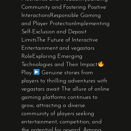
Community and Fostering Positive
InteractionsResponsible Gaming
and Player ProtectionImplementing
Self-Exclusion and Deposit
LimitsThe Future of Interactive
Entertainment and vegastars
RoleExploring Emerging
Technologies and Their Impact
Play
Genuine stories from
players to thrilling adventures with
vegastars await The allure of online
gaming platforms continues to
grow, attracting a diverse
community of players seeking
entertainment, competition, and
the potential for reward. Among