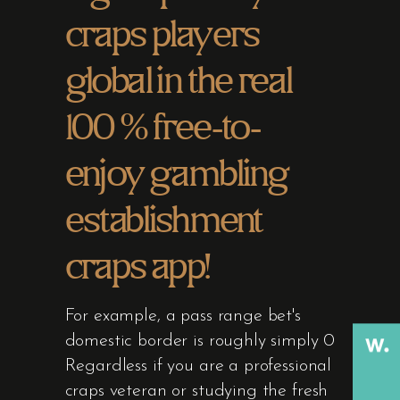
craps players
global in the real
100 % free-to-
enjoy gambling
establishment
craps app!
For example, a pass range bet's
domestic border is roughly simply 0
Regardless if you are a professional
craps veteran or studying the fresh