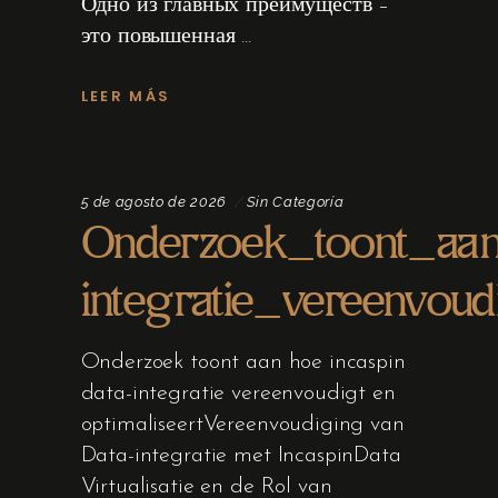
Одно из главных преимуществ –
это повышенная
LEER MÁS
5 de agosto de 2026
Sin Categoría
Onderzoek_toont_aan
integratie_vereenvoud
Onderzoek toont aan hoe incaspin
data-integratie vereenvoudigt en
optimaliseertVereenvoudiging van
Data-integratie met IncaspinData
Virtualisatie en de Rol van