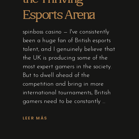
Esports Arena
spinboss casino — I've consistently
been a huge fan of British esports
talent, and I genuinely believe that
the UK is producing some of the
most expert gamers in the society.
But to dwell ahead of the
competition and bring in more
international tournaments, British
gamers need to be constantly
LEER MÁS