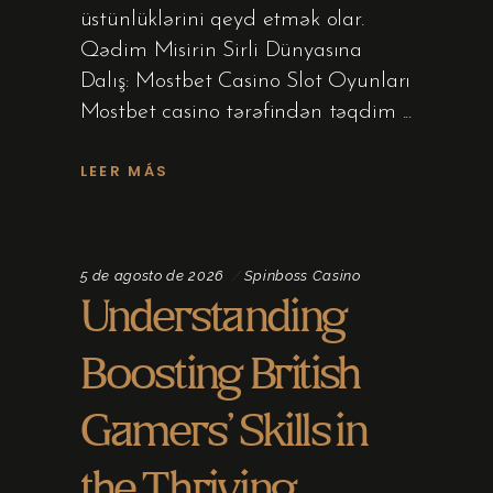
üstünlüklərini qeyd etmək olar.
Qədim Misirin Sirli Dünyasına
Dalış: Mostbet Casino Slot Oyunları
Mostbet casino tərəfindən təqdim
LEER MÁS
5 de agosto de 2026
Spinboss Casino
Understanding
Boosting British
Gamers’ Skills in
the Thriving