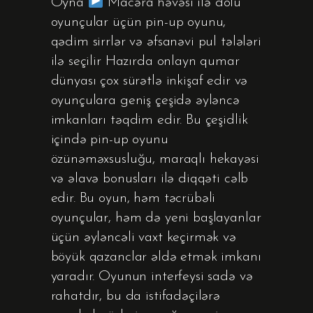
Oyna
Macəra həvəsi ilə dolu
oyunçular üçün pin-up oyunu,
qədim sirrlər və əfsanəvi pul tələləri
ilə seçilir Hazırda onlayn qumar
dünyası çox sürətlə inkişaf edir və
oyunçulara geniş çeşidə əyləncə
imkanları təqdim edir. Bu çeşidlik
içində pin-up oyunu
özünəməxsusluğu, maraqlı hekayəsi
və əlavə bonusları ilə diqqəti cəlb
edir. Bu oyun, həm təcrübəli
oyunçular, həm də yeni başlayanlar
üçün əyləncəli vaxt keçirmək və
böyük qazanclar əldə etmək imkanı
yaradır. Oyunun interfeysi sadə və
rahatdır, bu da istifadəçilərə