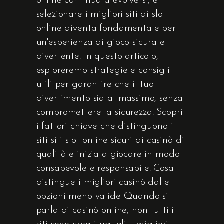
online continua a evolversi, e
selezionare i migliori siti di slot
online diventa fondamentale per
un'esperienza di gioco sicura e
divertente. In questo articolo,
esploreremo strategie e consigli
utili per garantire che il tuo
divertimento sia al massimo, senza
compromettere la sicurezza. Scopri
i fattori chiave che distinguono i
siti siti slot online sicuri di casinò di
qualità e inizia a giocare in modo
consapevole e responsabile. Cosa
distingue i migliori casinò dalle
opzioni meno valide Quando si
parla di casinò online, non tutti i