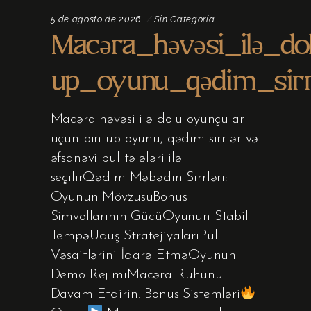
5 de agosto de 2026
Sin Categoría
Macəra_həvəsi_ilə_do
up_oyunu_qədim_sirr
Macəra həvəsi ilə dolu oyunçular
üçün pin-up oyunu, qədim sirrlər və
əfsanəvi pul tələləri ilə
seçilirQədim Məbədin Sirrləri:
Oyunun MövzusuBonus
Simvollarının GücüOyunun Stabil
TempəUduş StratejiyalarıPul
Vəsaitlərini İdarə EtməOyunun
Demo RejimiMacəra Ruhunu
Davam Etdirin: Bonus Sistemləri