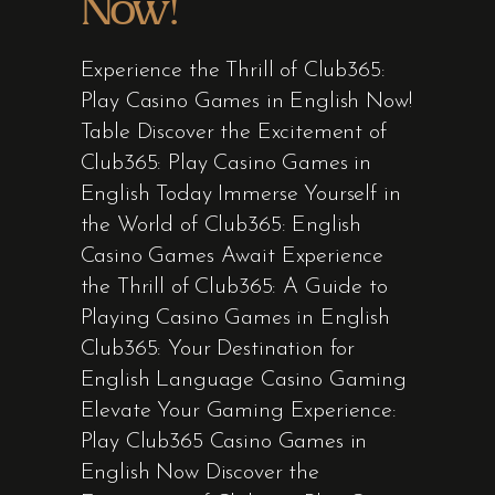
Now!
Experience the Thrill of Club365:
Play Casino Games in English Now!
Table Discover the Excitement of
Club365: Play Casino Games in
English Today Immerse Yourself in
the World of Club365: English
Casino Games Await Experience
the Thrill of Club365: A Guide to
Playing Casino Games in English
Club365: Your Destination for
English Language Casino Gaming
Elevate Your Gaming Experience:
Play Club365 Casino Games in
English Now Discover the