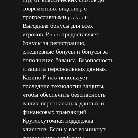
игр, от классических слотов до
современных видеоигр с
прогрессивными jackpots.
Выгодные бонусы для всех
игроков: Pinco предоставляет
бонусы за регистрацию,
ежедневные бонусы и бонусы за
пополнение баланса. Безопасность
и защита персональных данных:
Казино Pinco использует
последние технологии защиты,
чтобы обеспечить безопасность
ваших персональных данных и
финансовых транзакций.
Круглосуточная поддержка
клиентов: Если у вас возникнут