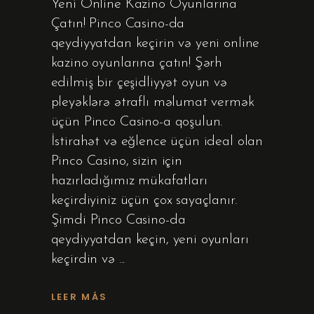
Yeni Online Kazino Oyunlarına
Çatın! Pinco Casino-da
qeydiyyatdan keçirin və yeni online
kazino oyunlarına çatın! Şərh
edilmiş bir çeşidliyyət oyun və
pleyəklərə ətraflı məlumat vermək
üçün Pinco Casino-a qoşulun.
İstirahət və eğlence üçün ideal olan
Pinco Casino, sizin için
hazırladığımız mükafatları
keçirdiyiniz üçün çox sayaçlanır.
Şimdi Pinco Casino-da
qeydiyyatdan keçin, yeni oyunları
keçirdin və
LEER MÁS