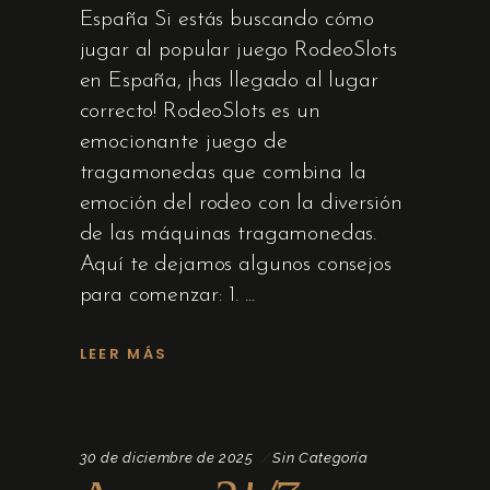
España Si estás buscando cómo
jugar al popular juego RodeoSlots
en España, ¡has llegado al lugar
correcto! RodeoSlots es un
emocionante juego de
tragamonedas que combina la
emoción del rodeo con la diversión
de las máquinas tragamonedas.
Aquí te dejamos algunos consejos
para comenzar: 1.
LEER MÁS
30 de diciembre de 2025
Sin Categoría