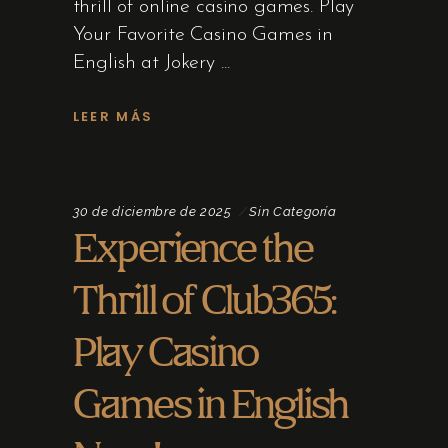
thrill of online casino games. Play
Your Favorite Casino Games in
English at Jokery
LEER MÁS
30 de diciembre de 2025
Sin Categoría
Experience the
Thrill of Club365:
Play Casino
Games in English