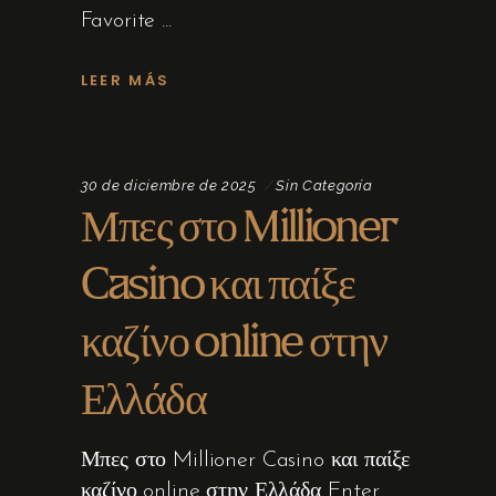
Favorite
LEER MÁS
30 de diciembre de 2025
Sin Categoría
Μπες στο Millioner
Casino και παίξε
καζίνο online στην
Ελλάδα
Μπες στο Millioner Casino και παίξε
καζίνο online στην Ελλάδα Enter