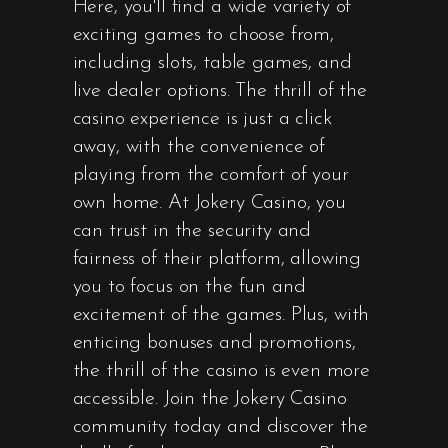
Here, you'll find a wide variety of
exciting games to choose from,
including slots, table games, and
live dealer options. The thrill of the
casino experience is just a click
away, with the convenience of
playing from the comfort of your
own home. At Jokery Casino, you
can trust in the security and
fairness of their platform, allowing
you to focus on the fun and
excitement of the games. Plus, with
enticing bonuses and promotions,
the thrill of the casino is even more
accessible. Join the Jokery Casino
community today and discover the