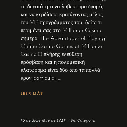
τη δυνατότητα να λάβετε προσφορές
και να κερδίσετε κρατάνοντας μέλος
του VIP προγράμματος του. Δείτε τι
περιμένει σας στο Millioner Casino
σήμερα! The Advantages of Playing
Online Casino Games at Millioner
Casino Η πλήρης ελεύθερη
πρόσβαση και η πολυμεσική
πλατφόρμα είναι δύο από τα πολλά
προν particular
LEER MÁS
30 de diciembre de 2025
Sin Categoría