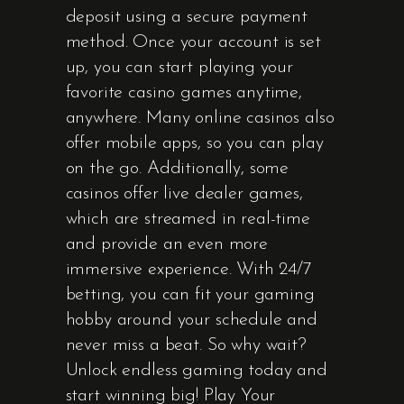
deposit using a secure payment
method. Once your account is set
up, you can start playing your
favorite casino games anytime,
anywhere. Many online casinos also
offer mobile apps, so you can play
on the go. Additionally, some
casinos offer live dealer games,
which are streamed in real-time
and provide an even more
immersive experience. With 24/7
betting, you can fit your gaming
hobby around your schedule and
never miss a beat. So why wait?
Unlock endless gaming today and
start winning big! Play Your