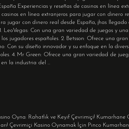
España Experiencias y reseñas de casinos en línea ext
 casinos en línea extranjeros para jugar con dinero r
ara jugar con dinero real desde España, ¡has llegado a
1. LeoVegas: Con una gran variedad de juegos y una e
os jugadores españoles. 2. Betsson: Ofrece una gran 
umo: Con su diseño innovador y su enfoque en la dive
oles. 4. Mr Green: Ofrece una gran variedad de jueg
 en la industria del
no Oyna: Rahatlık ve Keyif Çevrimiçi! Kumarhane Gir
rı! Çevrimiçi Kasino Oynamak İçin Pinco Kumarhane