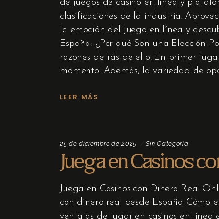
de juegos de casino en línea y platafo
clasificaciones de la industria. Aprov
la emoción del juego en línea y descu
España: ¿Por qué Son una Elección Po
razones detrás de ello. En primer lug
momento. Además, la variedad de opc
LEER MÁS
25 de diciembre de 2025
Sin Categoría
Juega en Casinos co
Juega en Casinos con Dinero Real Onli
con dinero real desde España Cómo ele
ventajas de jugar en casinos en línea 