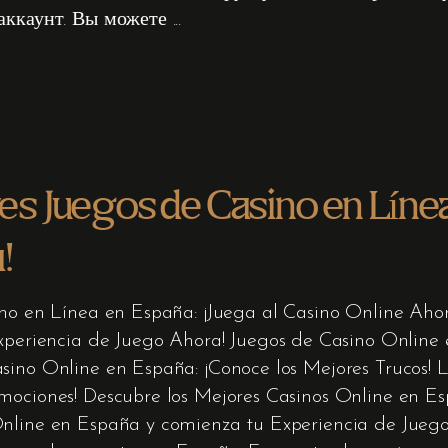
ь аккаунт. Вы можете
res Juegos de Casino en Línea
!
ino en Línea en España: ¡Juega al Casino Online Aho
Experiencia de Juego Ahora! Juegos de Casino Online
sino Online en España: ¡Conoce los Mejores Trucos! 
mociones! Descubre los Mejores Casinos Online en Esp
Online en España y comienza tu Experiencia de Jueg