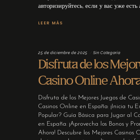
авторизируйтесь, если у вас уже ест
LEER MÁS
25 de diciembre de 2025
Sin Categoría
Disfruta de los Mejo
Casino Online Ahora
Disfruta de los Mejores Juegos de Cas
Casinos Online en España: ¡Inicia tu 
Popular? Guía Básica para Jugar al Ca
en España: ¡Aprovecha los Bonos y Pro
Ahora! Descubre los Mejores Casinos 