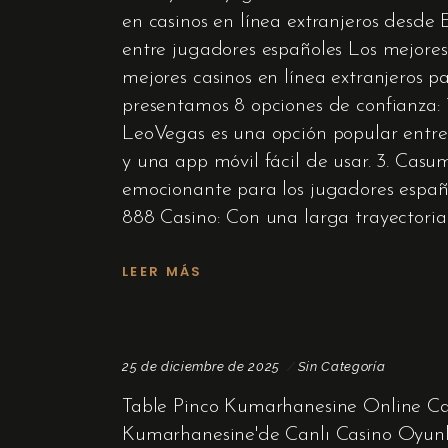
en casinos en línea extranjeros desde 
entre jugadores españoles Los mejores
mejores casinos en línea extranjeros p
presentamos 8 opciones de confianza: 
LeoVegas es una opción popular entre l
y una app móvil fácil de usar. 3. Cas
emocionante para los jugadores españ
888 Casino: Con una larga trayectoria
LEER MÁS
25 de diciembre de 2025
Sin Categoría
Table Pinco Kumarhanesine Online Casi
Kumarhanesine'de Canlı Casino Oyunla